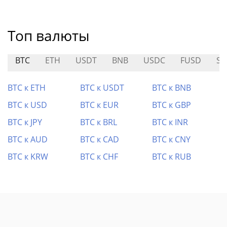
Топ валюты
BTC
ETH
USDT
BNB
USDC
FUSD
SN
BTC к ETH
BTC к USDT
BTC к BNB
BTC к USD
BTC к EUR
BTC к GBP
BTC к JPY
BTC к BRL
BTC к INR
BTC к AUD
BTC к CAD
BTC к CNY
BTC к KRW
BTC к CHF
BTC к RUB