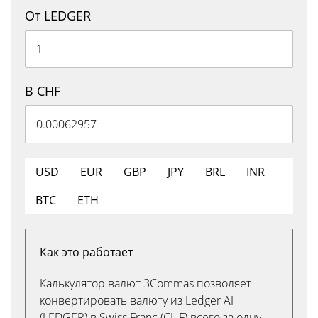
От LEDGER
В CHF
USD
EUR
GBP
JPY
BRL
INR
BTC
ETH
Как это работает
Калькулятор валют 3Commas позволяет
конвертировать валюту из Ledger AI
(LEDGER) в Swiss Franc (CHF) всего за одну