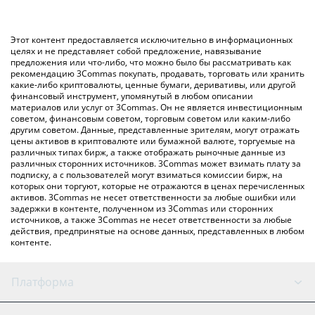
значение в Swiss Franc ({ toSymbol}).
CHF – использование криптобиржи или платформы P2P
(личного обмена), например LocalBitcoins и т. д.
Вы также можете использовать приведенную выше таблицу
Этот контент предоставляется исключительно в информационных
цен Ledger AI, чтобы проверить последние цены на Ledger
целях и не представляет собой предложение, навязывание
предложения или что-либо, что можно было бы рассматривать как
AI в основных фиатных и криптовалютах.
рекомендацию 3Commas покупать, продавать, торговать или хранить
какие-либо криптовалюты, ценные бумаги, деривативы, или другой
финансовый инструмент, упомянутый в любом описании
материалов или услуг от 3Commas. Он не является инвестиционным
советом, финансовым советом, торговым советом или каким-либо
другим советом. Данные, представленные зрителям, могут отражать
цены активов в криптовалюте или бумажной валюте, торгуемые на
различных типах бирж, а также отображать рыночные данные из
различных сторонних источников. 3Commas может взимать плату за
подписку, а с пользователей могут взиматься комиссии бирж, на
которых они торгуют, которые не отражаются в ценах перечисленных
активов. 3Commas не несет ответственности за любые ошибки или
задержки в контенте, полученном из 3Commas или сторонних
источников, а также 3Commas не несет ответственности за любые
действия, предпринятые на основе данных, представленных в любом
контенте.
Платформа