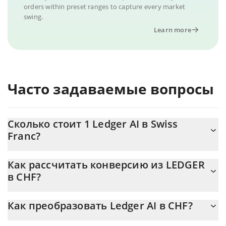
orders within preset ranges to capture every market
swing.
Learn more
Часто задаваемые вопросы
Сколько стоит 1 Ledger AI в Swiss
Franc?
Цена Ledger AI в CHF постоянно меняется.
Как рассчитать конверсию из LEDGER
в CHF?
На данный момент 1 Ledger AI равно 0.00062957 {toSymbol
Калькулятор 3Commas Ledger AI позволяет легко рассчитать
Как преобразовать Ledger AI в CHF?
цену конвертации LEDGER в CHF, просто введя сумму Ledger
AI в соответствующее поле, и автоматически конвертирует
Самый распространенный способ конвертации LEDGER в