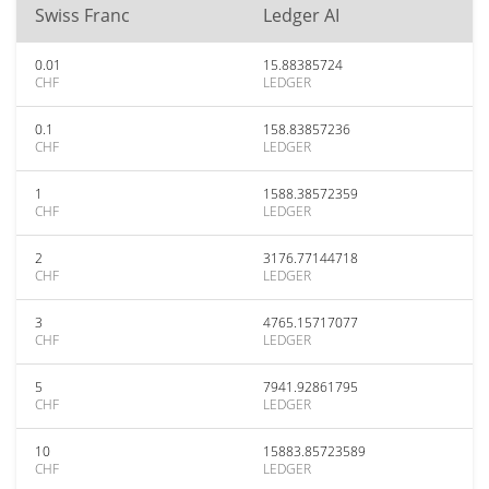
Swiss Franc
Ledger AI
0.01
15.88385724
CHF
LEDGER
0.1
158.83857236
CHF
LEDGER
1
1588.38572359
CHF
LEDGER
2
3176.77144718
CHF
LEDGER
3
4765.15717077
CHF
LEDGER
5
7941.92861795
CHF
LEDGER
10
15883.85723589
CHF
LEDGER