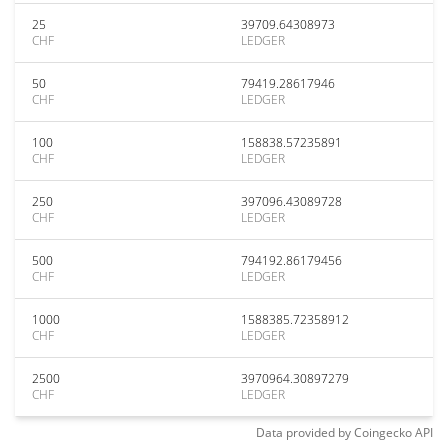
25
39709.64308973
CHF
LEDGER
50
79419.28617946
CHF
LEDGER
100
158838.57235891
CHF
LEDGER
250
397096.43089728
CHF
LEDGER
500
794192.86179456
CHF
LEDGER
1000
1588385.72358912
CHF
LEDGER
2500
3970964.30897279
CHF
LEDGER
Data provided by
Coingecko
API