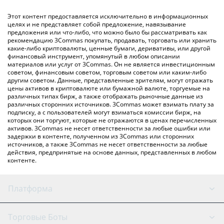
(личного обмена), например LocalBitcoins и т. д.
Вы также можете использовать приведенную выше таблицу
Этот контент предоставляется исключительно в информационных
цен Lingo, чтобы проверить последние цены на Lingo в
целях и не представляет собой предложение, навязывание
предложения или что-либо, что можно было бы рассматривать как
основных фиатных и криптовалютах.
рекомендацию 3Commas покупать, продавать, торговать или хранить
какие-либо криптовалюты, ценные бумаги, деривативы, или другой
финансовый инструмент, упомянутый в любом описании
материалов или услуг от 3Commas. Он не является инвестиционным
советом, финансовым советом, торговым советом или каким-либо
другим советом. Данные, представленные зрителям, могут отражать
цены активов в криптовалюте или бумажной валюте, торгуемые на
различных типах бирж, а также отображать рыночные данные из
различных сторонних источников. 3Commas может взимать плату за
подписку, а с пользователей могут взиматься комиссии бирж, на
которых они торгуют, которые не отражаются в ценах перечисленных
активов. 3Commas не несет ответственности за любые ошибки или
задержки в контенте, полученном из 3Commas или сторонних
источников, а также 3Commas не несет ответственности за любые
действия, предпринятые на основе данных, представленных в любом
контенте.
Платформа
GRID Бот
Состояние системы
Торговые Боты