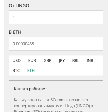
От LINGO
В ETH
USD
EUR
GBP
JPY
BRL
INR
BTC
ETH
Как это работает
Калькулятор валют 3Commas позволяет
конвертировать валюту из Lingo (LINGO) в
Ethereum (ETH) всего за одну секунду.