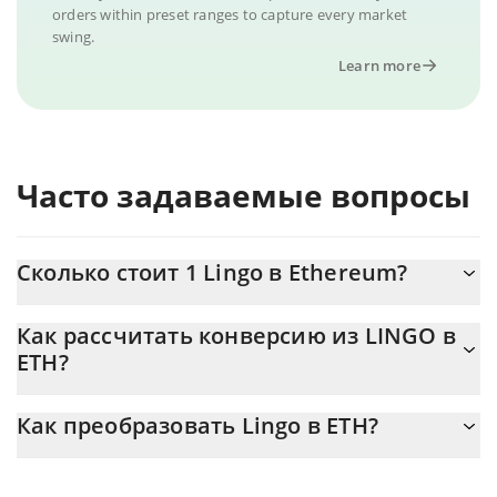
orders within preset ranges to capture every market
swing.
Learn more
Часто задаваемые вопросы
Сколько стоит 1 Lingo в Ethereum?
Цена Lingo в ETH постоянно меняется.
Как рассчитать конверсию из LINGO в
ETH?
На данный момент 1 Lingo равно 0.00000468 {toSymbol
Калькулятор 3Commas Lingo позволяет легко рассчитать цену
Как преобразовать Lingo в ETH?
конвертации LINGO в ETH, просто введя сумму Lingo в
соответствующее поле, и автоматически конвертирует
Самый распространенный способ конвертации LINGO в
значение в Ethereum ({ toSymbol}).
ETH – использование криптобиржи или платформы P2P