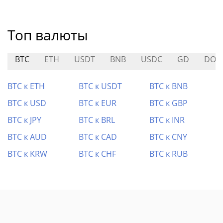
Топ валюты
BTC
ETH
USDT
BNB
USDC
GD
DOP
BTC к ETH
BTC к USDT
BTC к BNB
BTC к USD
BTC к EUR
BTC к GBP
BTC к JPY
BTC к BRL
BTC к INR
BTC к AUD
BTC к CAD
BTC к CNY
BTC к KRW
BTC к CHF
BTC к RUB