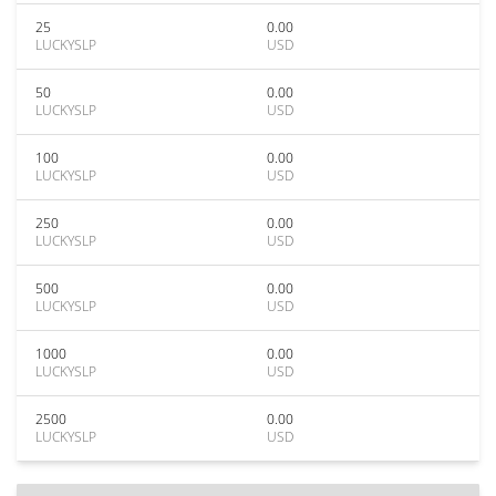
25
0.00
LUCKYSLP
USD
50
0.00
LUCKYSLP
USD
100
0.00
LUCKYSLP
USD
250
0.00
LUCKYSLP
USD
500
0.00
LUCKYSLP
USD
1000
0.00
LUCKYSLP
USD
2500
0.00
LUCKYSLP
USD