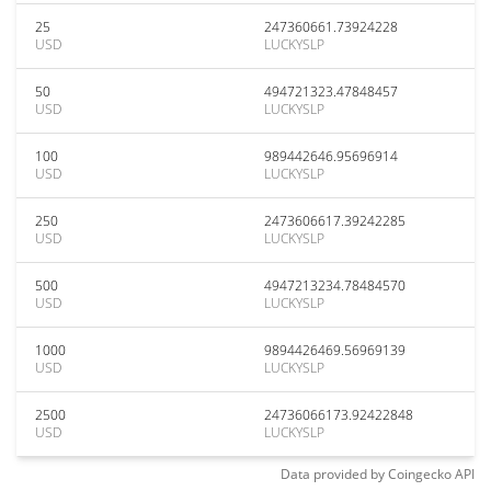
25
247360661.73924228
USD
LUCKYSLP
50
494721323.47848457
USD
LUCKYSLP
100
989442646.95696914
USD
LUCKYSLP
250
2473606617.39242285
USD
LUCKYSLP
500
4947213234.78484570
USD
LUCKYSLP
1000
9894426469.56969139
USD
LUCKYSLP
2500
24736066173.92422848
USD
LUCKYSLP
Data provided by
Coingecko
API