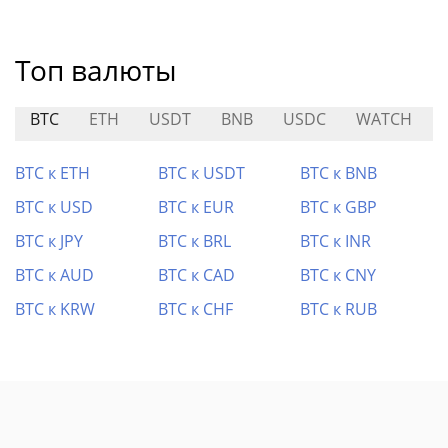
Топ валюты
BTC
ETH
USDT
BNB
USDC
WATCH
BTC к ETH
BTC к USDT
BTC к BNB
BTC к USD
BTC к EUR
BTC к GBP
BTC к JPY
BTC к BRL
BTC к INR
BTC к AUD
BTC к CAD
BTC к CNY
BTC к KRW
BTC к CHF
BTC к RUB