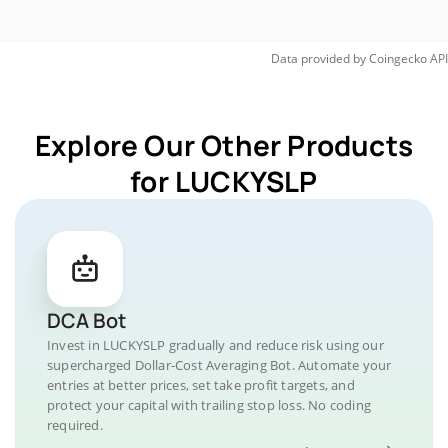
Data provided by
Coingecko
API
Explore Our Other Products
for LUCKYSLP
DCA Bot
Invest in LUCKYSLP gradually and reduce risk using our
supercharged Dollar-Cost Averaging Bot. Automate your
entries at better prices, set take profit targets, and
protect your capital with trailing stop loss. No coding
required.