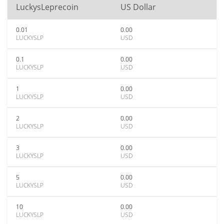
LuckysLeprecoin
US Dollar
0.01
0.00
LUCKYSLP
USD
0.1
0.00
LUCKYSLP
USD
1
0.00
LUCKYSLP
USD
2
0.00
LUCKYSLP
USD
3
0.00
LUCKYSLP
USD
5
0.00
LUCKYSLP
USD
10
0.00
LUCKYSLP
USD