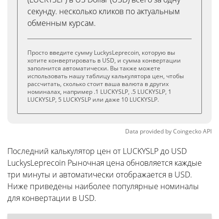
секунду. несколько кликов по актуальным
обменным курсам.
Просто введите сумму LuckysLeprecoin, которую вы
хотите конвертировать в USD, и сумма конвертации
заполнится автоматически. Вы также можете
использовать нашу таблицу калькулятора цен, чтобы
рассчитать, сколько стоит ваша валюта в других
номиналах, например .1 LUCKYSLP, .5 LUCKYSLP, 1
LUCKYSLP, 5 LUCKYSLP или даже 10 LUCKYSLP.
Data provided by
Coingecko
API
Последний калькулятор цен от LUCKYSLP до USD
LuckysLeprecoin Рыночная цена обновляется каждые
три минуты и автоматически отображается в USD.
Ниже приведены наиболее популярные номиналы
для конвертации в USD.