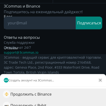
Позиционная
с 29 декабря 2024
3Commas и Binance
торговля
Подпишитесь на еженедельный дайджест!
Остальная
Блог
Дейтрейдинг
Правовая
Подписаться
Информация
База знаний
Торговля на пробой
Ответы на вопросы
Служба поддержки
Отзывы
Онлайн чат 24/7
support@3commas.io
3Commas - ведущий сервис для криптовалютной торговли.
3C Trade Tech Ltd., регистрационный номер 2164568,
адрес: Geneva Place, 2nd Floor, #333 Waterfront Drive, Road
Town Tortola, British Virgin Islands
Создать аккаунт на 3Commas...
©
2026
Продолжить с Binance
Увеличьте рост портфеля с помощью ИИ
QuantPilot — платформа полного цикла, где
Продолжить с Bybit