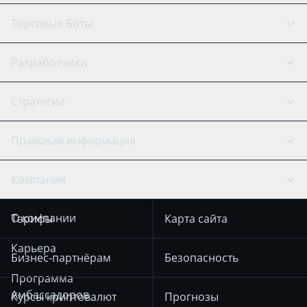
GRID Бот
Состояние системы
Торговые Боты
DCA Боты
Бэктестинг
Binance
BitMEX
Разработчики
Signal Бот
AI-ассистент
Bitstamp
Kraken
Документация по
Стратегии
SmartTrade
Торговый журнал
API
Bitfinex
Tether
Скальпинг
Правовая информация
TradingView
Stocks
Чат по API
Coinbase
Ethereum
Свинг-трейдинг
Арбитражный Бот
Prediction market
Уведомление о
Компания
OKX
Dogecoin
файлах cookie
Следование за
Крипто-сигналы
KuCoin
Solana
трендом
О компании
Тарифы
Карта сайта
Условия
Биржи
использования с 18
HTX
BNB
Торговля на
Карьера
Бизнес-партнёрам
Безопасность
декабря 2025
возврате к
Bybit
Программа
среднему
Уведомление о
Амбассадоров
Курсы криптовалют
Прогнозы
конфиденциальности