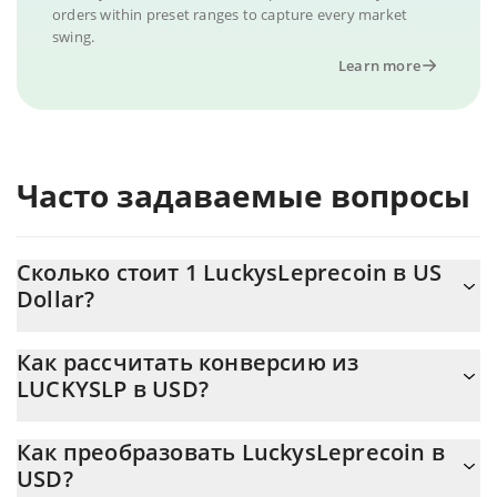
orders within preset ranges to capture every market
swing.
Learn more
Часто задаваемые вопросы
Сколько стоит 1 LuckysLeprecoin в US
Dollar?
Цена LuckysLeprecoin в USD постоянно меняется.
Как рассчитать конверсию из
LUCKYSLP в USD?
На данный момент 1 LuckysLeprecoin равно 1.01067e-7
{toSymbol
Калькулятор 3Commas LuckysLeprecoin позволяет легко
Как преобразовать LuckysLeprecoin в
рассчитать цену конвертации LUCKYSLP в USD, просто введя
USD?
сумму LuckysLeprecoin в соответствующее поле, и