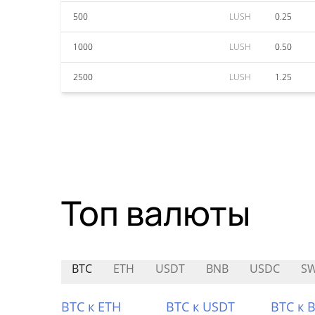
500
LUSH
0.25
1000
LUSH
0.50
2500
LUSH
1.25
Топ валюты
BTC
ETH
USDT
BNB
USDC
S
BTC к ETH
BTC к USDT
BTC к 