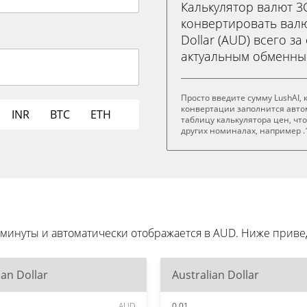
Калькулятор валют 
конвертировать валют
Dollar (AUD) всего за
актуальным обменны
Просто введите сумму LushAI,
конвертации заполнится авто
INR
BTC
ETH
таблицу калькулятора цен, чт
других номиналах, например .1
и минуты и автоматически отображается в AUD. Ниже при
ian Dollar
Australian Dollar
AUD
0.01