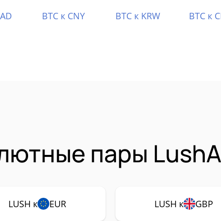
CAD
BTC к CNY
BTC к KRW
BTC к 
лютные пары LushA
LUSH к
EUR
LUSH к
GBP