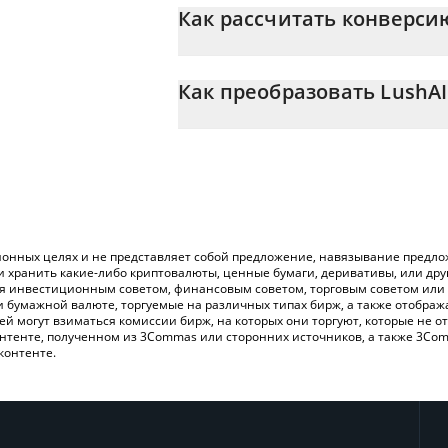
Как рассчитать конверси
На данный момент 1 LushAI равно 0.00
Калькулятор 3Commas LushAI позволяет
просто введя сумму LushAI в соответст
Как преобразовать LushAI
значение в Australian Dollar ({ toSymbol})
Самый распространенный способ конве
Вы также можете использовать привед
криптобиржи или платформы P2P (личного
проверить последние цены на LushAI в
онных целях и не представляет собой предложение, навязывание предлож
и хранить какие-либо криптовалюты, ценные бумаги, деривативы, или др
ся инвестиционным советом, финансовым советом, торговым советом или
и бумажной валюте, торгуемые на различных типах бирж, а также отобра
лей могут взиматься комиссии бирж, на которых они торгуют, которые не
нтенте, полученном из 3Commas или сторонних источников, а также 3Com
контенте.