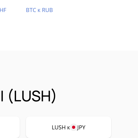
CHF
BTC к RUB
I (LUSH)
LUSH к
JPY