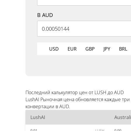
В AUD
USD
EUR
GBP
JPY
BRL
Последний калькулятор цен от LUSH до AUD
LushAI Рыночная цена обновляется каждые тр
конвертации в AUD.
LushAI
Austral
0.01
LUSH
0.00