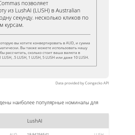
3Commas позволяет
у из LushAI (LUSH) в Australian
 одну секунду. несколько кликов по
м курсам.
 которую вы хотите конвертировать в AUD, и сумма
матически. Вы также можете использовать нашу
обы рассчитать, сколько стоит ваша валюта в
 LUSH, .5 LUSH, 1 LUSH, 5 LUSH или даже 10 LUSH.
Data provided by
Coingecko
API
ведены наиболее популярные номиналы для
LushAI
AUD
19.94256541
LUSH