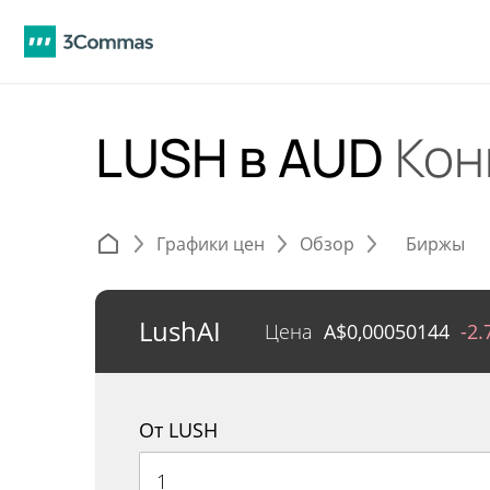
LUSH в AUD
Кон
Графики цен
Обзор
Биржы
LushAI
Цена
A$
0,00050144
-2
От LUSH