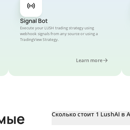
Signal Bot
Execute your LUSH trading strategy using
webhook signals from any source or using a
TradingView Strategy.
Learn more
емые
Сколько стоит 1 LushAI в A
Цена LushAI в AUD постоянно меняется