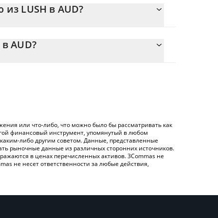
ю из LUSH в AUD?
050144 {toSymbol
 легко рассчитать цену конвертации LUSH в AUD,
вующее поле, и автоматически конвертирует
 в AUD?
.
ртации LUSH в AUD – использование
енную выше таблицу цен LushAI, чтобы
 обмена), например LocalBitcoins и т. д.
 основных фиатных и криптовалютах.
ения или что-либо, что можно было бы рассматривать как
угой финансовый инструмент, упомянутый в любом
 каким-либо другим советом. Данные, представленные
жать рыночные данные из различных сторонних источников.
 отражаются в ценах перечисленных активов. 3Commas не
mas не несет ответственности за любые действия,