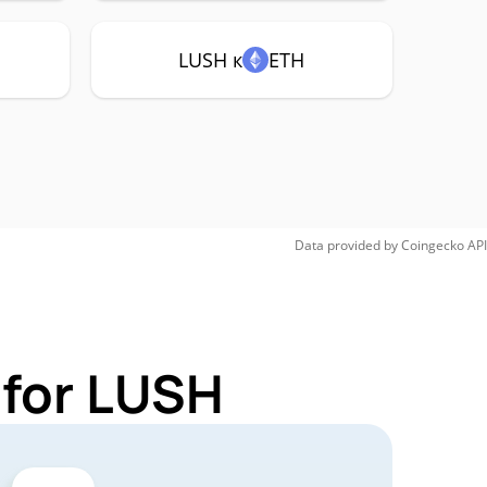
LUSH к
ETH
Data provided by
Coingecko
API
 for LUSH