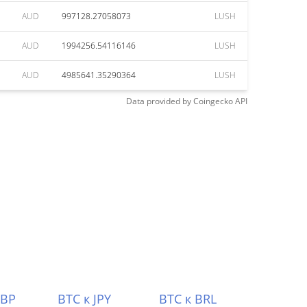
AUD
997128.27058073
LUSH
AUD
1994256.54116146
LUSH
AUD
4985641.35290364
LUSH
Data provided by
Coingecko
API
GBP
BTC к JPY
BTC к BRL