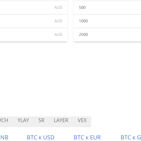
AUD
500
AUD
1000
AUD
2500
WCH
YLAY
SR
LAYER
VEX
BNB
BTC к USD
BTC к EUR
BTC к 