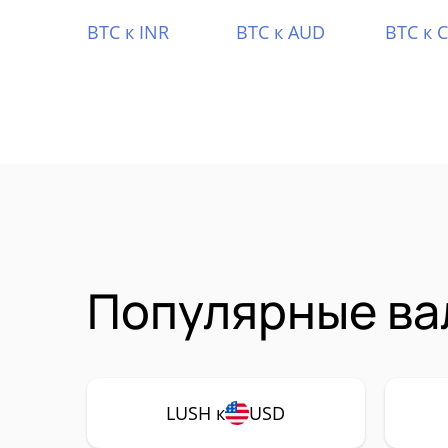
BTC к INR
BTC к AUD
BTC к 
Популярные ва
LUSH к
USD