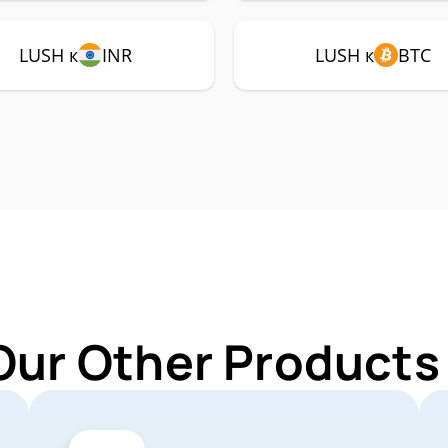
LUSH к
INR
LUSH к
BTC
Our Other Products