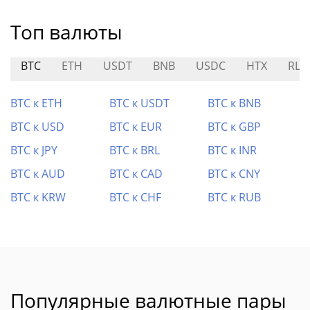
Топ валюты
BTC
ETH
USDT
BNB
USDC
HTX
RLU
BTC к ETH
BTC к USDT
BTC к BNB
BTC к USD
BTC к EUR
BTC к GBP
BTC к JPY
BTC к BRL
BTC к INR
BTC к AUD
BTC к CAD
BTC к CNY
BTC к KRW
BTC к CHF
BTC к RUB
Популярные валютные пары