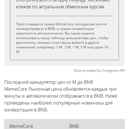
кликов по актуальным обменным курсам.
Просто введите сумму MemeCore, которую вы хотите
конвертировать в BNB, и сумма конвертации
заполнится автоматически. Вы также можете
использовать нашу таблицу калькулятора цен, чтобы
рассчитать, сколько стоит ваша валюта в других
номиналах, например .1 M, .5 M, 1 M, 5 M или даже 10
M.
Data provided by
Coingecko
API
Последний калькулятор цен от M до BNB
MemeCore Рыночная цена обновляется каждые три
минуты и автоматически отображается в BNB. Ниже
приведены наиболее популярные номиналы для
конвертации в BNB.
MemeCore
BNB