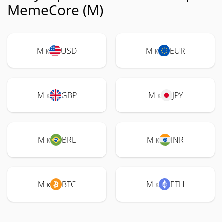
MemeCore (M)
M к
USD
M к
EUR
M к
GBP
M к
JPY
M к
BRL
M к
INR
M к
BTC
M к
ETH