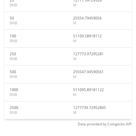
25
12777.39729528
BNB
M
50
25554.79459056
BNB
M
100
51109.58918112
BNB
M
250
127773.97295281
BNB
M
500
255547.94590561
BNB
M
1000
511095.89181122
BNB
M
2500
1277739.72952805
BNB
M
Data provided by
Coingecko
API