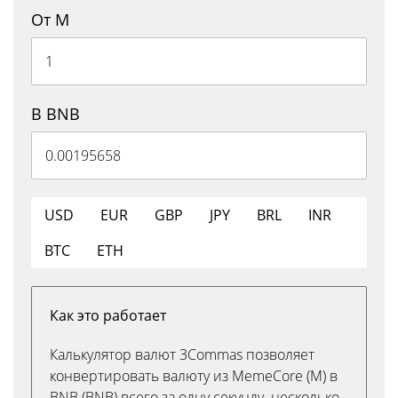
От M
В BNB
USD
EUR
GBP
JPY
BRL
INR
BTC
ETH
Как это работает
Калькулятор валют 3Commas позволяет
конвертировать валюту из MemeCore (M) в
BNB (BNB) всего за одну секунду. несколько