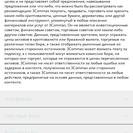
цен MemeCore, чтобы проверить последние цены на
целях и не представляет собой предложение, навязывание
предложения или что-либо, что можно было бы рассматривать как
MemeCore в основных фиатных и криптовалютах.
рекомендацию 3Commas покупать, продавать, торговать или хранить
какие-либо криптовалюты, ценные бумаги, деривативы, или другой
финансовый инструмент, упомянутый в любом описании
материалов или услуг от 3Commas. Он не является инвестиционным
советом, финансовым советом, торговым советом или каким-либо
другим советом. Данные, представленные зрителям, могут отражать
цены активов в криптовалюте или бумажной валюте, торгуемые на
различных типах бирж, а также отображать рыночные данные из
различных сторонних источников. 3Commas может взимать плату за
подписку, а с пользователей могут взиматься комиссии бирж, на
которых они торгуют, которые не отражаются в ценах перечисленных
активов. 3Commas не несет ответственности за любые ошибки или
задержки в контенте, полученном из 3Commas или сторонних
источников, а также 3Commas не несет ответственности за любые
действия, предпринятые на основе данных, представленных в любом
контенте.
Платформа
GRID Бот
Состояние системы
Торговые Боты
DCA Боты
Бэктестинг
Binance
BitMEX
Разработчики