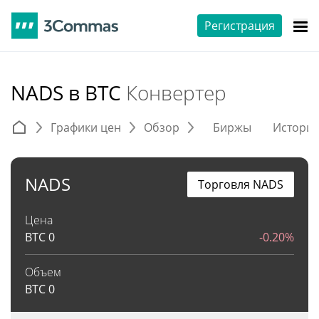
Регистрация
NADS в BTC
Конвертер
Графики цен
Обзор
Биржы
Истори
NADS
Торговля NADS
Цена
BTC
0
-0.20%
Объем
BTC
0