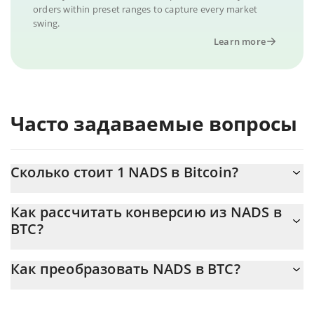
orders within preset ranges to capture every market
swing.
Learn more
Часто задаваемые вопросы
Сколько стоит 1 NADS в Bitcoin?
Цена NADS в BTC постоянно меняется.
Как рассчитать конверсию из NADS в
BTC?
На данный момент 1 NADS равно 4.28211e-10 {toSymbol
Калькулятор 3Commas NADS позволяет легко рассчитать
Как преобразовать NADS в BTC?
цену конвертации NADS в BTC, просто введя сумму NADS в
соответствующее поле, и автоматически конвертирует
Самый распространенный способ конвертации NADS в BTC –
значение в Bitcoin ({ toSymbol}).
использование криптобиржи или платформы P2P (личного