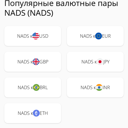
Популярные валютные пары
NADS (NADS)
NADS к
USD
NADS к
EUR
NADS к
GBP
NADS к
JPY
NADS к
BRL
NADS к
INR
NADS к
ETH