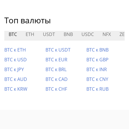
Топ валюты
BTC
ETH
USDT
BNB
USDC
NFX
ZER
BTC к ETH
BTC к USDT
BTC к BNB
BTC к USD
BTC к EUR
BTC к GBP
BTC к JPY
BTC к BRL
BTC к INR
BTC к AUD
BTC к CAD
BTC к CNY
BTC к KRW
BTC к CHF
BTC к RUB