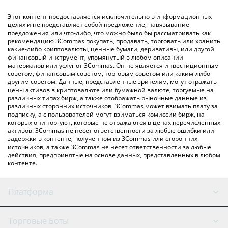
обмена), например LocalBitcoins и т. д.
Вы также можете использовать приведенную выше таблицу
Этот контент предоставляется исключительно в информационных
цен NADS, чтобы проверить последние цены на NADS в
целях и не представляет собой предложение, навязывание
предложения или что-либо, что можно было бы рассматривать как
основных фиатных и криптовалютах.
рекомендацию 3Commas покупать, продавать, торговать или хранить
какие-либо криптовалюты, ценные бумаги, деривативы, или другой
финансовый инструмент, упомянутый в любом описании
материалов или услуг от 3Commas. Он не является инвестиционным
советом, финансовым советом, торговым советом или каким-либо
другим советом. Данные, представленные зрителям, могут отражать
цены активов в криптовалюте или бумажной валюте, торгуемые на
различных типах бирж, а также отображать рыночные данные из
различных сторонних источников. 3Commas может взимать плату за
подписку, а с пользователей могут взиматься комиссии бирж, на
которых они торгуют, которые не отражаются в ценах перечисленных
активов. 3Commas не несет ответственности за любые ошибки или
задержки в контенте, полученном из 3Commas или сторонних
источников, а также 3Commas не несет ответственности за любые
действия, предпринятые на основе данных, представленных в любом
контенте.
Платформа
GRID Бот
Состояние системы
Торговые Боты