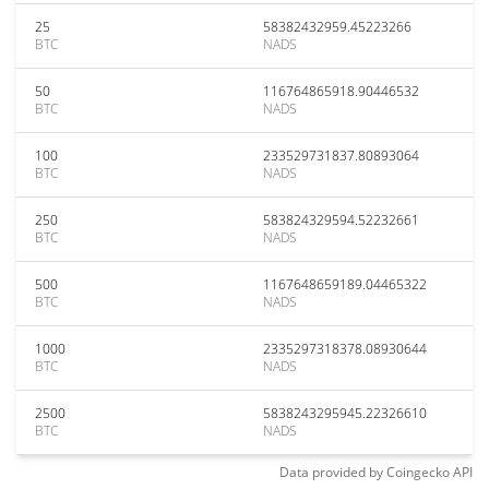
25
58382432959.45223266
BTC
NADS
50
116764865918.90446532
BTC
NADS
100
233529731837.80893064
BTC
NADS
250
583824329594.52232661
BTC
NADS
500
1167648659189.04465322
BTC
NADS
1000
2335297318378.08930644
BTC
NADS
2500
5838243295945.22326610
BTC
NADS
Data provided by
Coingecko
API