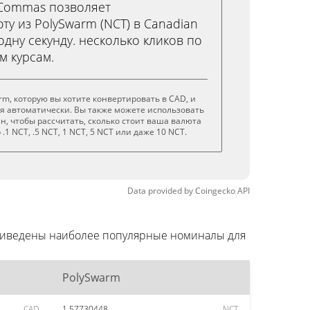
3Commas позволяет
ту из PolySwarm (NCT) в Canadian
 одну секунду. несколько кликов по
м курсам.
rm, которую вы хотите конвертировать в CAD, и
я автоматически. Вы также можете использовать
н, чтобы рассчитать, сколько стоит ваша валюта
.1 NCT, .5 NCT, 1 NCT, 5 NCT или даже 10 NCT.
Data provided by
Coingecko
API
приведены наиболее популярные номиналы для
PolySwarm
CAD
1.57730448
NCT