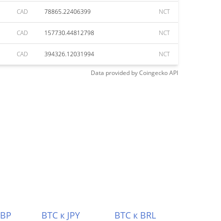
CAD
78865.22406399
NCT
CAD
157730.44812798
NCT
CAD
394326.12031994
NCT
Data provided by
Coingecko
API
GBP
BTC к JPY
BTC к BRL