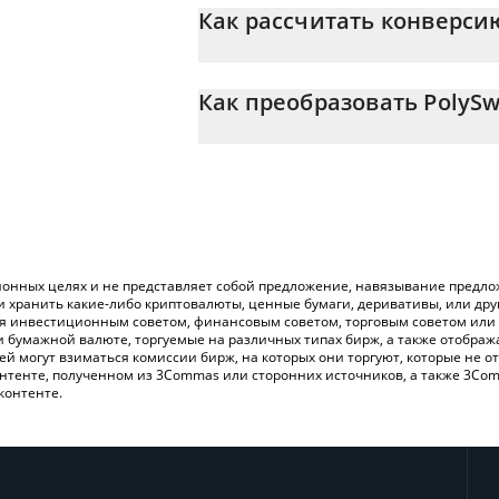
Как рассчитать конверсию
На данный момент 1 PolySwarm равно 0
Калькулятор 3Commas PolySwarm позвол
CAD, просто введя сумму PolySwarm в с
Как преобразовать PolyS
конвертирует значение в Canadian Dollar
Самый распространенный способ конве
Вы также можете использовать привед
или платформы P2P (личного обмена), на
проверить последние цены на PolySwa
онных целях и не представляет собой предложение, навязывание предлож
и хранить какие-либо криптовалюты, ценные бумаги, деривативы, или др
ся инвестиционным советом, финансовым советом, торговым советом или
и бумажной валюте, торгуемые на различных типах бирж, а также отобра
лей могут взиматься комиссии бирж, на которых они торгуют, которые не
нтенте, полученном из 3Commas или сторонних источников, а также 3Com
контенте.