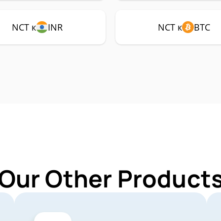
NCT к
INR
NCT к
BTC
 Our Other Products