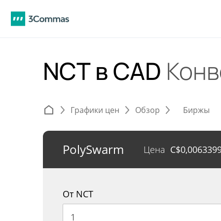
NCT в CAD
Конв
Графики цен
Обзор
Биржы
PolySwarm
Цена
C$
0,006339
От NCT