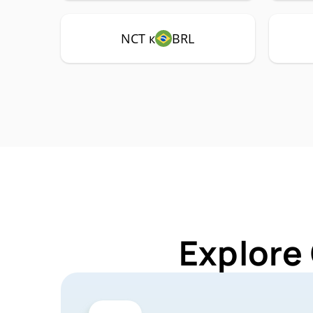
NCT к
BRL
Explore