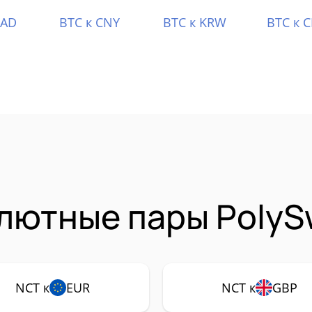
CAD
BTC к CNY
BTC к KRW
BTC к 
лютные пары PolyS
NCT к
EUR
NCT к
GBP