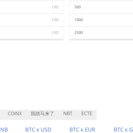
CAD
500
CAD
1000
CAD
2500
COINX
我踏马来了
NBT
ECTE
BNB
BTC к USD
BTC к EUR
BTC к 