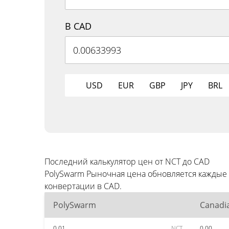
В CAD
USD
EUR
GBP
JPY
BRL
Последний калькулятор цен от NCT до CAD
PolySwarm Рыночная цена обновляется каждые
конвертации в CAD.
PolySwarm
Canadia
0.01
NCT
0.00