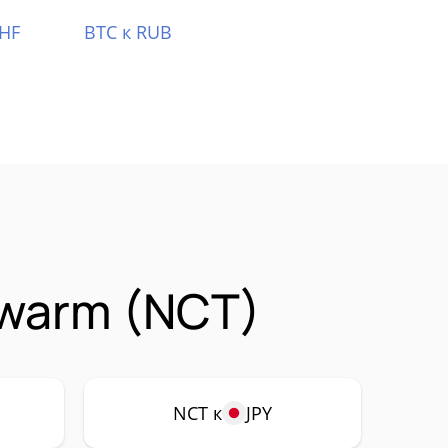
CHF
BTC к RUB
warm (NCT)
NCT к
JPY