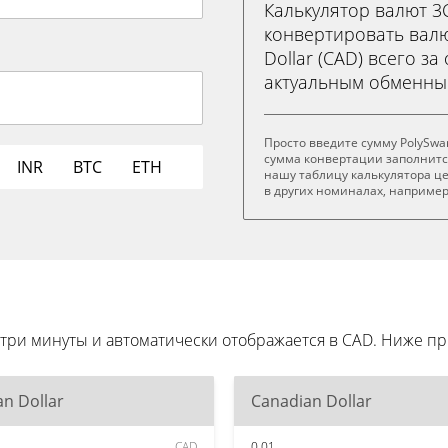
Калькулятор валют 
конвертировать валю
Dollar (CAD) всего за
актуальным обменны
Просто введите сумму PolySwa
сумма конвертации заполнитс
INR
BTC
ETH
нашу таблицу калькулятора це
в других номиналах, например 
 три минуты и автоматически отображается в CAD. Ниже 
n Dollar
Canadian Dollar
CAD
0.01