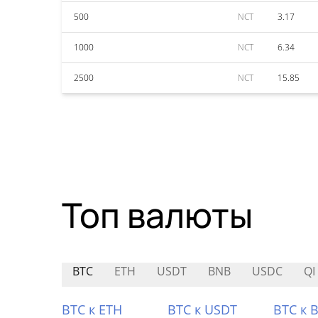
500
NCT
3.17
1000
NCT
6.34
2500
NCT
15.85
Топ валюты
BTC
ETH
USDT
BNB
USDC
QI
BTC к ETH
BTC к USDT
BTC к 