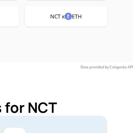
NCT к
ETH
Data provided by
Coingecko
API
 for NCT