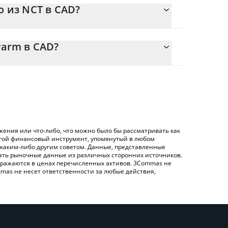
 из NCT в CAD?
.00633993 {toSymbol
яет легко рассчитать цену конвертации NCT в
оответствующее поле, и автоматически
warm в CAD?
 ({ toSymbol}).
ртации NCT в CAD – использование криптобиржи
енную выше таблицу цен PolySwarm, чтобы
пример LocalBitcoins и т. д.
rm в основных фиатных и криптовалютах.
ения или что-либо, что можно было бы рассматривать как
угой финансовый инструмент, упомянутый в любом
 каким-либо другим советом. Данные, представленные
жать рыночные данные из различных сторонних источников.
 отражаются в ценах перечисленных активов. 3Commas не
mas не несет ответственности за любые действия,