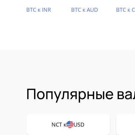
BTC к INR
BTC к AUD
BTC к 
Популярные ва
NCT к
USD