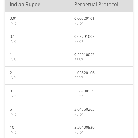
Indian Rupee
Perpetual Protocol
0.01
0.00529101
INR
PERP
0.1
0.05291005
INR
PERP
1
0.52910053
INR
PERP
2
1.05820106
INR
PERP
3
1.58730159
INR
PERP
5
2.64550265
INR
PERP
10
5.29100529
INR
PERP