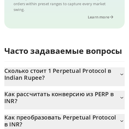
orders within preset ranges to capture every market
swing.
Learn more
Часто задаваемые вопросы
Сколько стоит 1 Perpetual Protocol в
Indian Rupee?
Цена Perpetual Protocol в INR постоянно меняется.
Как рассчитать конверсию из PERP в
INR?
На данный момент 1 Perpetual Protocol равно 1.89 {toSymbol
Калькулятор 3Commas Perpetual Protocol позволяет легко
Как преобразовать Perpetual Protocol
рассчитать цену конвертации PERP в INR, просто введя сумму
в INR?
Perpetual Protocol в соответствующее поле, и автоматически