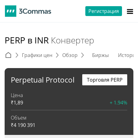
Регистрация
PERP в INR
Конвертер
Графики цен
Обзор
Биржы
Истори
Perpetual Protocol
Торговля PERP
Цена
₹
1,89
+ 1.94%
Объем
₹
4 190 391