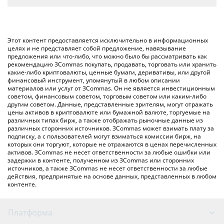
конвертирует значение в Indian Rupee ({ toSymbol}).
Самый распространенный способ конвертации PERP в INR –
использование криптобиржи или платформы P2P (личного
Вы также можете использовать приведенную выше таблицу
обмена), например LocalBitcoins и т. д.
цен Perpetual Protocol, чтобы проверить последние цены на
Этот контент предоставляется исключительно в информационных
Perpetual Protocol в основных фиатных и криптовалютах.
целях и не представляет собой предложение, навязывание
предложения или что-либо, что можно было бы рассматривать как
рекомендацию 3Commas покупать, продавать, торговать или хранить
какие-либо криптовалюты, ценные бумаги, деривативы, или другой
финансовый инструмент, упомянутый в любом описании
материалов или услуг от 3Commas. Он не является инвестиционным
советом, финансовым советом, торговым советом или каким-либо
другим советом. Данные, представленные зрителям, могут отражать
цены активов в криптовалюте или бумажной валюте, торгуемые на
различных типах бирж, а также отображать рыночные данные из
различных сторонних источников. 3Commas может взимать плату за
подписку, а с пользователей могут взиматься комиссии бирж, на
которых они торгуют, которые не отражаются в ценах перечисленных
активов. 3Commas не несет ответственности за любые ошибки или
задержки в контенте, полученном из 3Commas или сторонних
источников, а также 3Commas не несет ответственности за любые
действия, предпринятые на основе данных, представленных в любом
контенте.
Платформа