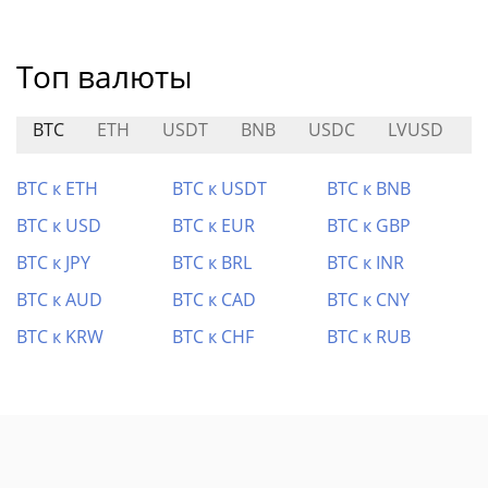
Топ валюты
BTC
ETH
USDT
BNB
USDC
LVUSD
A
BTC к ETH
BTC к USDT
BTC к BNB
BTC к USD
BTC к EUR
BTC к GBP
BTC к JPY
BTC к BRL
BTC к INR
BTC к AUD
BTC к CAD
BTC к CNY
BTC к KRW
BTC к CHF
BTC к RUB