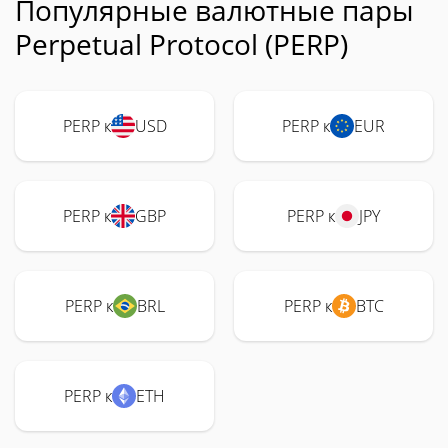
Популярные валютные пары
Perpetual Protocol (PERP)
PERP к
USD
PERP к
EUR
PERP к
GBP
PERP к
JPY
PERP к
BRL
PERP к
BTC
PERP к
ETH