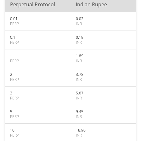
Perpetual Protocol
Indian Rupee
0.01
0.02
PERP
INR
0.1
0.19
PERP
INR
1
1.89
PERP
INR
2
3.78
PERP
INR
3
5.67
PERP
INR
5
9.45
PERP
INR
10
18.90
PERP
INR