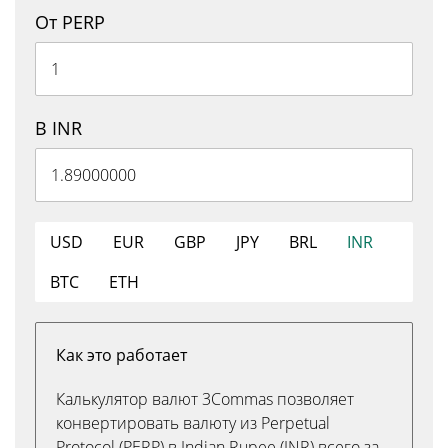
От PERP
В INR
USD
EUR
GBP
JPY
BRL
INR
BTC
ETH
Как это работает
Калькулятор валют 3Commas позволяет
конвертировать валюту из Perpetual
Protocol (PERP) в Indian Rupee (INR) всего за