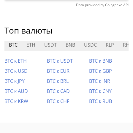
Data provided by
Coingecko
API
Топ валюты
BTC
ETH
USDT
BNB
USDC
RLP
RHU
BTC к ETH
BTC к USDT
BTC к BNB
BTC к USD
BTC к EUR
BTC к GBP
BTC к JPY
BTC к BRL
BTC к INR
BTC к AUD
BTC к CAD
BTC к CNY
BTC к KRW
BTC к CHF
BTC к RUB