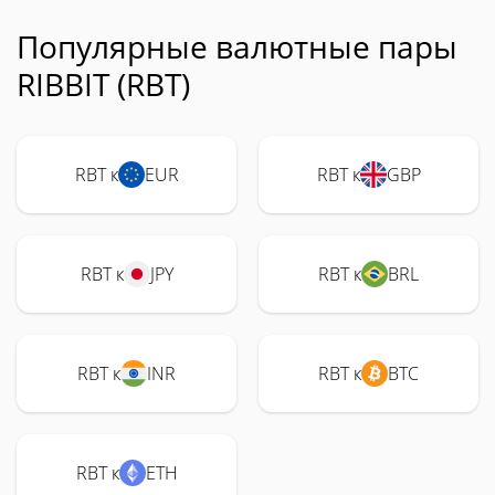
Популярные валютные пары
RIBBIT (RBT)
RBT к
EUR
RBT к
GBP
RBT к
JPY
RBT к
BRL
RBT к
INR
RBT к
BTC
RBT к
ETH