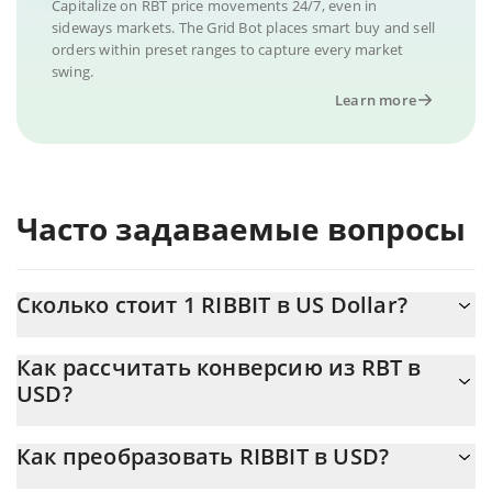
Capitalize on RBT price movements 24/7, even in
sideways markets. The Grid Bot places smart buy and sell
orders within preset ranges to capture every market
swing.
Learn more
Часто задаваемые вопросы
Сколько стоит 1 RIBBIT в US Dollar?
Цена RIBBIT в USD постоянно меняется.
Как рассчитать конверсию из RBT в
USD?
На данный момент 1 RIBBIT равно 3.90163e-7 {toSymbol
Калькулятор 3Commas RIBBIT позволяет легко рассчитать
Как преобразовать RIBBIT в USD?
цену конвертации RBT в USD, просто введя сумму RIBBIT в
соответствующее поле, и автоматически конвертирует