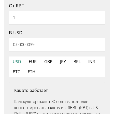
От RBT
В USD
USD
EUR
GBP
JPY
BRL
INR
BTC
ETH
Как это работает
Калькулятор валют 3Commas позволяет
конвертировать валюту из RIBBIT (RBT) в US
Dollar (USD) всего за одну секунду. несколько