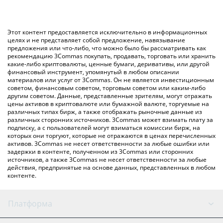
Самый распространенный способ конвертации RBT в USD –
значение в US Dollar ({ toSymbol}).
использование криптобиржи или платформы P2P (личного
обмена), например LocalBitcoins и т. д.
Вы также можете использовать приведенную выше таблицу
Этот контент предоставляется исключительно в информационных
цен RIBBIT, чтобы проверить последние цены на RIBBIT в
целях и не представляет собой предложение, навязывание
предложения или что-либо, что можно было бы рассматривать как
основных фиатных и криптовалютах.
рекомендацию 3Commas покупать, продавать, торговать или хранить
какие-либо криптовалюты, ценные бумаги, деривативы, или другой
финансовый инструмент, упомянутый в любом описании
материалов или услуг от 3Commas. Он не является инвестиционным
советом, финансовым советом, торговым советом или каким-либо
другим советом. Данные, представленные зрителям, могут отражать
цены активов в криптовалюте или бумажной валюте, торгуемые на
различных типах бирж, а также отображать рыночные данные из
различных сторонних источников. 3Commas может взимать плату за
подписку, а с пользователей могут взиматься комиссии бирж, на
которых они торгуют, которые не отражаются в ценах перечисленных
активов. 3Commas не несет ответственности за любые ошибки или
задержки в контенте, полученном из 3Commas или сторонних
источников, а также 3Commas не несет ответственности за любые
действия, предпринятые на основе данных, представленных в любом
контенте.
Платформа