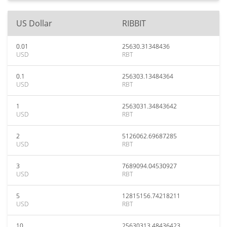
US Dollar
RIBBIT
0.01
25630.31348436
USD
RBT
0.1
256303.13484364
USD
RBT
1
2563031.34843642
USD
RBT
2
5126062.69687285
USD
RBT
3
7689094.04530927
USD
RBT
5
12815156.74218211
USD
RBT
10
25630313.48436423