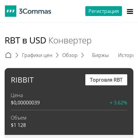
Регистрация
RBT в USD
Конвертер
Графики цен
Обзор
Биржы
Истори
RIBBIT
Торговля RBT
Цена
$
0,00000039
+ 3.62%
Объем
$
1 128