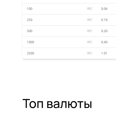
100
RFC
0.04
250
RFC
0.10
500
RFC
0.20
1000
RFC
0.40
2500
RFC
1.01
Топ валюты