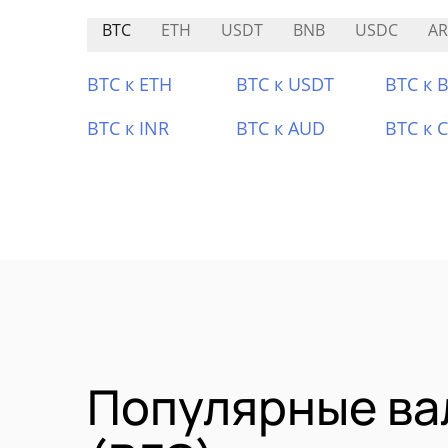
BTC
ETH
USDT
BNB
USDC
AR
BTC к ETH
BTC к USDT
BTC к 
BTC к INR
BTC к AUD
BTC к 
Популярные вал