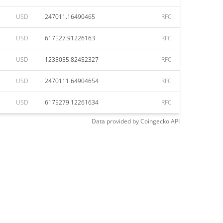
USD
247011.16490465
RFC
USD
617527.91226163
RFC
USD
1235055.82452327
RFC
USD
2470111.64904654
RFC
USD
6175279.12261634
RFC
Data provided by
Coingecko
API