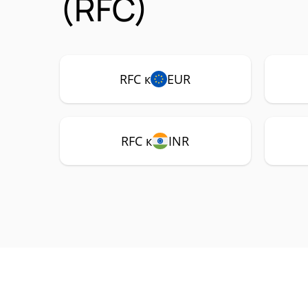
(RFC)
RFC к
EUR
RFC к
INR