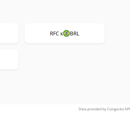
RFC к
BRL
Data provided by
Coingecko
API