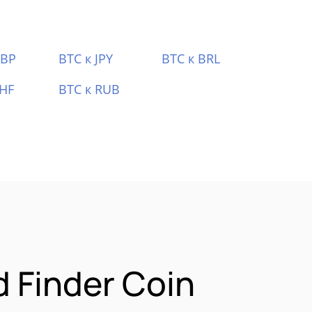
GBP
BTC к JPY
BTC к BRL
CHF
BTC к RUB
 Finder Coin