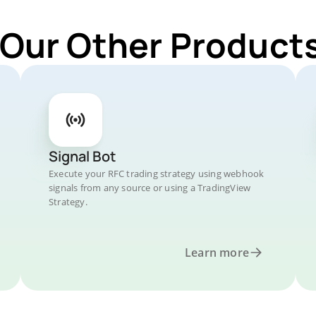
 Our Other Products
Signal Bot
Execute your RFC trading strategy using webhook
signals from any source or using a TradingView
Strategy.
Learn more