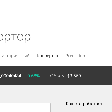
ертер
Исторический
Конвертер
Prediction
0,00040484
+ 0.68%
Объем
$
3 569
Как это работает