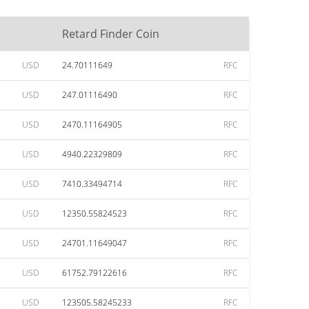
Retard Finder Coin
USD
24.70111649
RFC
USD
247.01116490
RFC
USD
2470.11164905
RFC
USD
4940.22329809
RFC
USD
7410.33494714
RFC
USD
12350.55824523
RFC
USD
24701.11649047
RFC
USD
61752.79122616
RFC
USD
123505.58245233
RFC