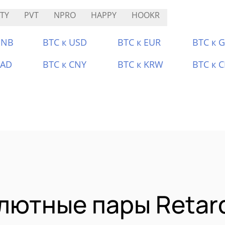
TY
PVT
NPRO
HAPPY
HOOKR
BNB
BTC к USD
BTC к EUR
BTC к 
CAD
BTC к CNY
BTC к KRW
BTC к 
ютные пары Retard