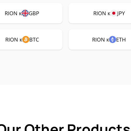
RION к
GBP
RION к
JPY
RION к
BTC
RION к
ETH
Our Other Products