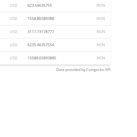
USD
623.54635755
RION
USD
1558.86589388
RION
USD
3117.73178777
RION
USD
6235.46357554
RION
USD
15588.65893885
RION
Data provided by
Coingecko
API