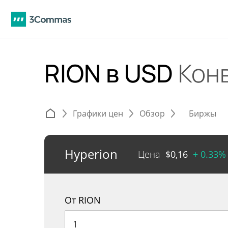
RION в USD
Кон
Графики цен
Обзор
Биржы
Hyperion
Цена
$
0,16
+ 0.33%
От RION