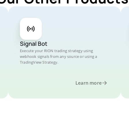
Signal Bot
Execute your RION trading strategy using
webhook signals from any source or using a
TradingView Strategy.
Learn more