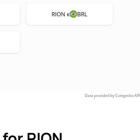
RION к
BRL
Data provided by
Coingecko
API
 for RION