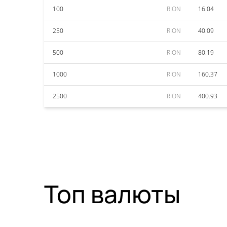
100
RION
16.04
250
RION
40.09
500
RION
80.19
1000
RION
160.37
2500
RION
400.93
Топ валюты