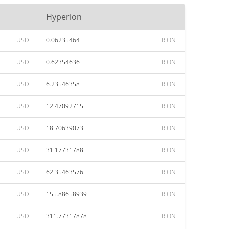
Hyperion
USD
0.06235464
RION
USD
0.62354636
RION
USD
6.23546358
RION
USD
12.47092715
RION
USD
18.70639073
RION
USD
31.17731788
RION
USD
62.35463576
RION
USD
155.88658939
RION
USD
311.77317878
RION