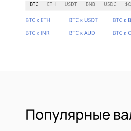
BTC
ETH
USDT
BNB
USDC
$O
BTC к ETH
BTC к USDT
BTC к 
BTC к INR
BTC к AUD
BTC к 
Популярные ва