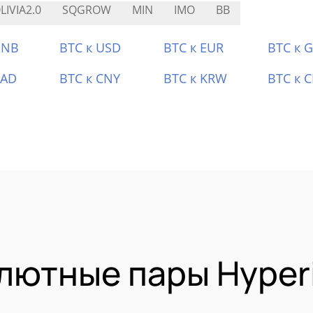
LIVIA2.0
SQGROW
MIN
IMO
BB
BNB
BTC к USD
BTC к EUR
BTC к 
CAD
BTC к CNY
BTC к KRW
BTC к 
лютные пары Hyperi