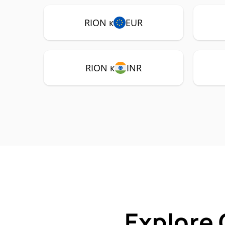
RION к
EUR
RION к
INR
Explore 