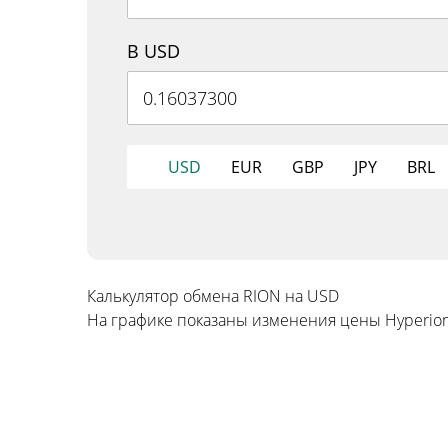
В USD
USD
EUR
GBP
JPY
BRL
Калькулятор обмена RION на USD
На графике показаны изменения цены Hyperion