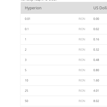
Hyperion
US Doll
0.01
RION
0.00
0.1
RION
0.02
1
RION
0.16
2
RION
0.32
3
RION
0.48
5
RION
0.80
10
RION
1.60
25
RION
4.01
50
RION
8.02