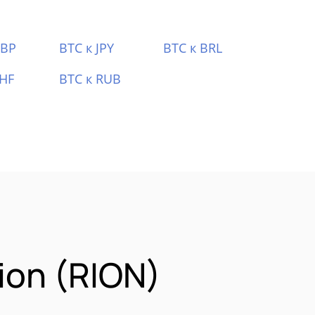
GBP
BTC к JPY
BTC к BRL
CHF
BTC к RUB
on (RION)