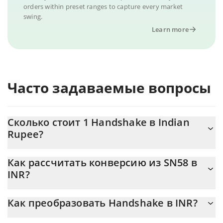
orders within preset ranges to capture every market
swing.
Learn more
Часто задаваемые вопросы
Сколько стоит 1 Handshake в Indian
Rupee?
Цена Handshake в INR постоянно меняется.
Как рассчитать конверсию из SN58 в
INR?
На данный момент 1 Handshake равно 159.18 {toSymbol
Калькулятор 3Commas Handshake позволяет легко
Как преобразовать Handshake в INR?
рассчитать цену конвертации SN58 в INR, просто введя
сумму Handshake в соответствующее поле, и автоматически
Самый распространенный способ конвертации SN58 в INR –