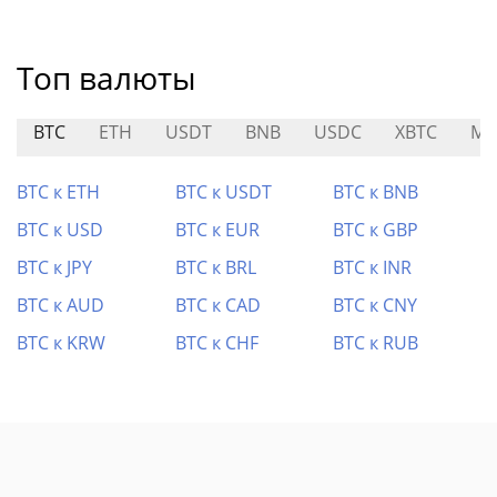
Топ валюты
BTC
ETH
USDT
BNB
USDC
XBTC
ML
BTC к ETH
BTC к USDT
BTC к BNB
BTC к USD
BTC к EUR
BTC к GBP
BTC к JPY
BTC к BRL
BTC к INR
BTC к AUD
BTC к CAD
BTC к CNY
BTC к KRW
BTC к CHF
BTC к RUB