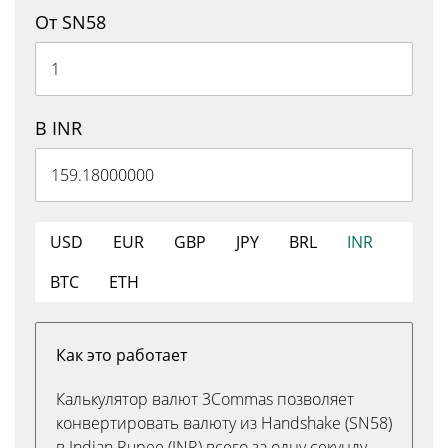
От SN58
В INR
USD
EUR
GBP
JPY
BRL
INR
BTC
ETH
Как это работает
Калькулятор валют 3Commas позволяет
конвертировать валюту из Handshake (SN58)
в Indian Rupee (INR) всего за одну секунду.