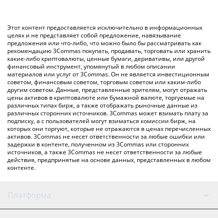
конвертирует значение в Indian Rupee ({ toSymbol}).
использование криптобиржи или платформы P2P (личного
обмена), например LocalBitcoins и т. д.
Вы также можете использовать приведенную выше таблицу
Этот контент предоставляется исключительно в информационных
цен Handshake, чтобы проверить последние цены на
целях и не представляет собой предложение, навязывание
предложения или что-либо, что можно было бы рассматривать как
Handshake в основных фиатных и криптовалютах.
рекомендацию 3Commas покупать, продавать, торговать или хранить
какие-либо криптовалюты, ценные бумаги, деривативы, или другой
финансовый инструмент, упомянутый в любом описании
материалов или услуг от 3Commas. Он не является инвестиционным
советом, финансовым советом, торговым советом или каким-либо
другим советом. Данные, представленные зрителям, могут отражать
цены активов в криптовалюте или бумажной валюте, торгуемые на
различных типах бирж, а также отображать рыночные данные из
различных сторонних источников. 3Commas может взимать плату за
подписку, а с пользователей могут взиматься комиссии бирж, на
которых они торгуют, которые не отражаются в ценах перечисленных
активов. 3Commas не несет ответственности за любые ошибки или
задержки в контенте, полученном из 3Commas или сторонних
источников, а также 3Commas не несет ответственности за любые
действия, предпринятые на основе данных, представленных в любом
контенте.
Платформа