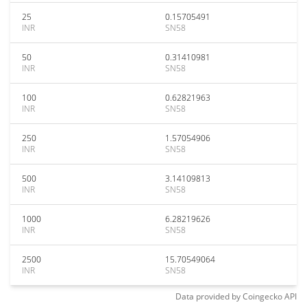
25
0.15705491
INR
SN58
50
0.31410981
INR
SN58
100
0.62821963
INR
SN58
250
1.57054906
INR
SN58
500
3.14109813
INR
SN58
1000
6.28219626
INR
SN58
2500
15.70549064
INR
SN58
Data provided by
Coingecko
API