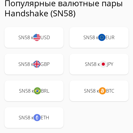
Популярные валютные пары
Handshake (SN58)
SN58 к
USD
SN58 к
EUR
SN58 к
GBP
SN58 к
JPY
SN58 к
BRL
SN58 к
BTC
SN58 к
ETH