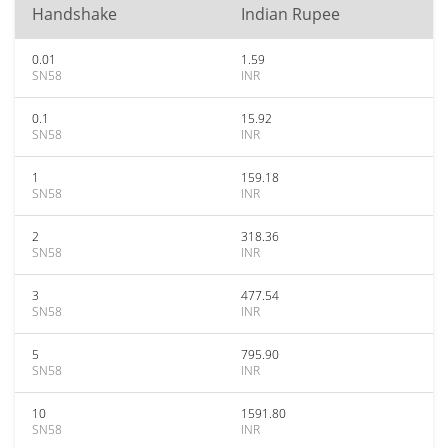
Handshake
Indian Rupee
0.01
1.59
SN58
INR
0.1
15.92
SN58
INR
1
159.18
SN58
INR
2
318.36
SN58
INR
3
477.54
SN58
INR
5
795.90
SN58
INR
10
1591.80
SN58
INR