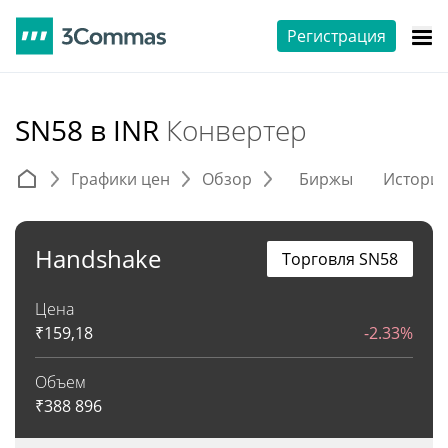
Регистрация
SN58 в INR
Конвертер
Графики цен
Обзор
Биржы
Истори
Handshake
Торговля SN58
Цена
₹
159,18
-2.33%
Объем
₹
388 896