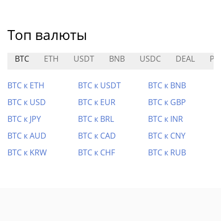
Топ валюты
BTC
ETH
USDT
BNB
USDC
DEAL
PU
BTC к ETH
BTC к USDT
BTC к BNB
BTC к USD
BTC к EUR
BTC к GBP
BTC к JPY
BTC к BRL
BTC к INR
BTC к AUD
BTC к CAD
BTC к CNY
BTC к KRW
BTC к CHF
BTC к RUB