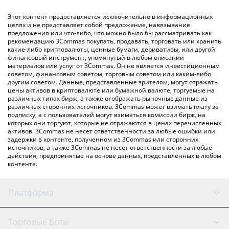
обмена), например LocalBitcoins и т. д.
Вы также можете использовать приведенную выше таблицу
Этот контент предоставляется исключительно в информационных
цен Survarium, чтобы проверить последние цены на
целях и не представляет собой предложение, навязывание
предложения или что-либо, что можно было бы рассматривать как
Survarium в основных фиатных и криптовалютах.
рекомендацию 3Commas покупать, продавать, торговать или хранить
какие-либо криптовалюты, ценные бумаги, деривативы, или другой
финансовый инструмент, упомянутый в любом описании
материалов или услуг от 3Commas. Он не является инвестиционным
советом, финансовым советом, торговым советом или каким-либо
другим советом. Данные, представленные зрителям, могут отражать
цены активов в криптовалюте или бумажной валюте, торгуемые на
различных типах бирж, а также отображать рыночные данные из
различных сторонних источников. 3Commas может взимать плату за
подписку, а с пользователей могут взиматься комиссии бирж, на
которых они торгуют, которые не отражаются в ценах перечисленных
активов. 3Commas не несет ответственности за любые ошибки или
задержки в контенте, полученном из 3Commas или сторонних
источников, а также 3Commas не несет ответственности за любые
действия, предпринятые на основе данных, представленных в любом
контенте.
Платформа
GRID Бот
Состояние системы
Торговые Боты