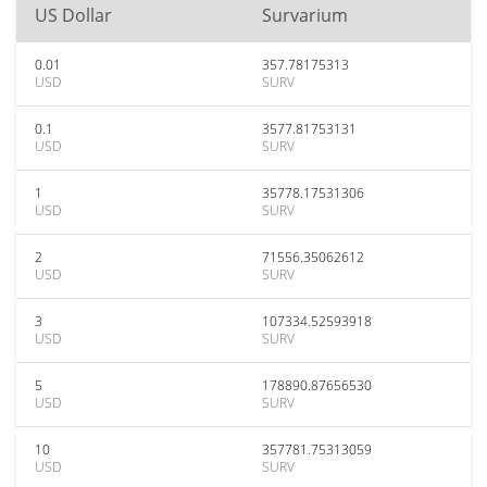
US Dollar
Survarium
0.01
357.78175313
USD
SURV
0.1
3577.81753131
USD
SURV
1
35778.17531306
USD
SURV
2
71556.35062612
USD
SURV
3
107334.52593918
USD
SURV
5
178890.87656530
USD
SURV
10
357781.75313059
USD
SURV