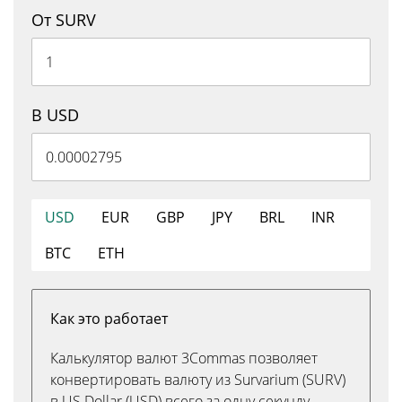
От SURV
В USD
USD
EUR
GBP
JPY
BRL
INR
BTC
ETH
Как это работает
Калькулятор валют 3Commas позволяет
конвертировать валюту из Survarium (SURV)
в US Dollar (USD) всего за одну секунду.