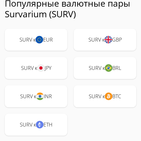
Популярные валютные пары
Survarium (SURV)
SURV к
EUR
SURV к
GBP
SURV к
JPY
SURV к
BRL
SURV к
INR
SURV к
BTC
SURV к
ETH