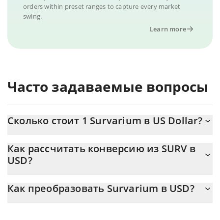
orders within preset ranges to capture every market
swing.
Learn more
Часто задаваемые вопросы
Сколько стоит 1 Survarium в US Dollar?
Цена Survarium в USD постоянно меняется.
Как рассчитать конверсию из SURV в
USD?
На данный момент 1 Survarium равно 0.00002795 {toSymbol
Калькулятор 3Commas Survarium позволяет легко рассчитать
Как преобразовать Survarium в USD?
цену конвертации SURV в USD, просто введя сумму Survarium
в соответствующее поле, и автоматически конвертирует
Самый распространенный способ конвертации SURV в USD –
значение в US Dollar ({ toSymbol}).
использование криптобиржи или платформы P2P (личного