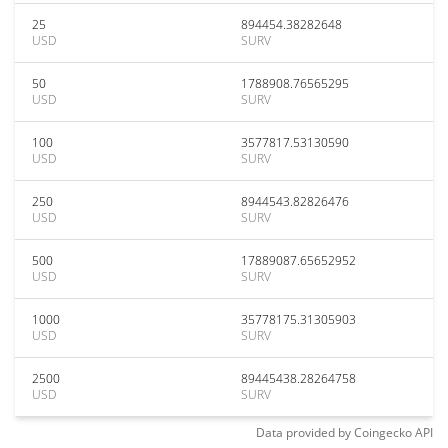
25
894454.38282648
USD
SURV
50
1788908.76565295
USD
SURV
100
3577817.53130590
USD
SURV
250
8944543.82826476
USD
SURV
500
17889087.65652952
USD
SURV
1000
35778175.31305903
USD
SURV
2500
89445438.28264758
USD
SURV
Data provided by
Coingecko
API