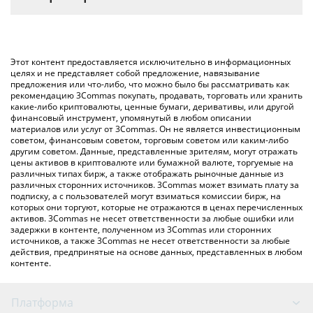
соответствующее поле, и автоматически конвертирует
Самый распространенный способ конвертации SUSHI в
значение в US Dollar ({ toSymbol}).
USD – использование криптобиржи или платформы P2P
(личного обмена), например LocalBitcoins и т. д.
Вы также можете использовать приведенную выше таблицу
Этот контент предоставляется исключительно в информационных
цен Sushi, чтобы проверить последние цены на Sushi в
целях и не представляет собой предложение, навязывание
предложения или что-либо, что можно было бы рассматривать как
основных фиатных и криптовалютах.
рекомендацию 3Commas покупать, продавать, торговать или хранить
какие-либо криптовалюты, ценные бумаги, деривативы, или другой
финансовый инструмент, упомянутый в любом описании
материалов или услуг от 3Commas. Он не является инвестиционным
советом, финансовым советом, торговым советом или каким-либо
другим советом. Данные, представленные зрителям, могут отражать
цены активов в криптовалюте или бумажной валюте, торгуемые на
различных типах бирж, а также отображать рыночные данные из
различных сторонних источников. 3Commas может взимать плату за
подписку, а с пользователей могут взиматься комиссии бирж, на
которых они торгуют, которые не отражаются в ценах перечисленных
активов. 3Commas не несет ответственности за любые ошибки или
задержки в контенте, полученном из 3Commas или сторонних
источников, а также 3Commas не несет ответственности за любые
действия, предпринятые на основе данных, представленных в любом
контенте.
Платформа