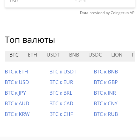
USD
SUSHI
Data provided by
Coingecko
API
Топ валюты
BTC
ETH
USDT
BNB
USDC
LION
FU
BTC к ETH
BTC к USDT
BTC к BNB
BTC к USD
BTC к EUR
BTC к GBP
BTC к JPY
BTC к BRL
BTC к INR
BTC к AUD
BTC к CAD
BTC к CNY
BTC к KRW
BTC к CHF
BTC к RUB