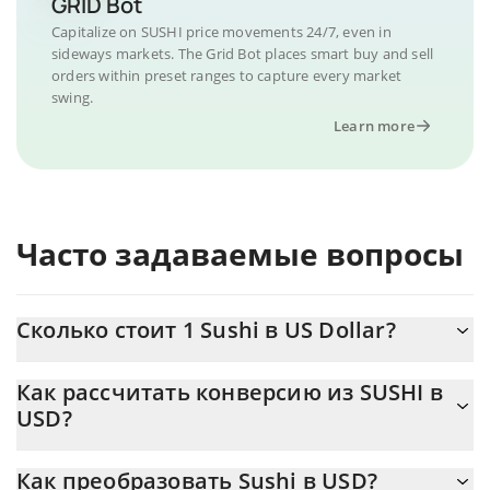
GRID Bot
Capitalize on SUSHI price movements 24/7, even in
sideways markets. The Grid Bot places smart buy and sell
orders within preset ranges to capture every market
swing.
Learn more
Часто задаваемые вопросы
Сколько стоит 1 Sushi в US Dollar?
Цена Sushi в USD постоянно меняется.
Как рассчитать конверсию из SUSHI в
USD?
На данный момент 1 Sushi равно 0.165694 {toSymbol
Калькулятор 3Commas Sushi позволяет легко рассчитать
Как преобразовать Sushi в USD?
цену конвертации SUSHI в USD, просто введя сумму Sushi в