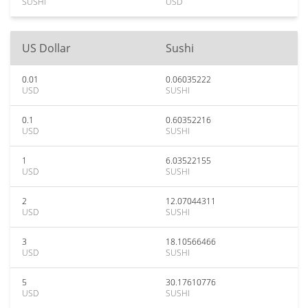
SUSHI
USD
US Dollar
Sushi
0.01
0.06035222
USD
SUSHI
0.1
0.60352216
USD
SUSHI
1
6.03522155
USD
SUSHI
2
12.07044311
USD
SUSHI
3
18.10566466
USD
SUSHI
5
30.17610776
USD
SUSHI