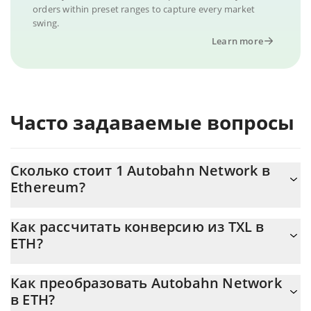
orders within preset ranges to capture every market
swing.
Learn more
Часто задаваемые вопросы
Сколько стоит 1 Autobahn Network в
Ethereum?
Цена Autobahn Network в ETH постоянно меняется.
Как рассчитать конверсию из TXL в
ETH?
На данный момент 1 Autobahn Network равно 6.65681e-7
{toSymbol
Калькулятор 3Commas Autobahn Network позволяет легко
Как преобразовать Autobahn Network
рассчитать цену конвертации TXL в ETH, просто введя сумму
в ETH?
Autobahn Network в соответствующее поле, и автоматически