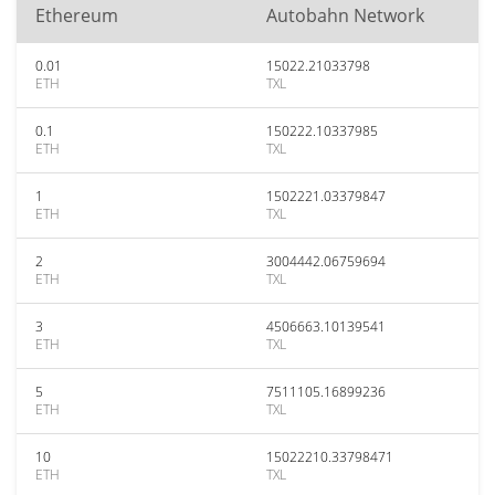
Ethereum
Autobahn Network
0.01
15022.21033798
ETH
TXL
0.1
150222.10337985
ETH
TXL
1
1502221.03379847
ETH
TXL
2
3004442.06759694
ETH
TXL
3
4506663.10139541
ETH
TXL
5
7511105.16899236
ETH
TXL
10
15022210.33798471
ETH
TXL