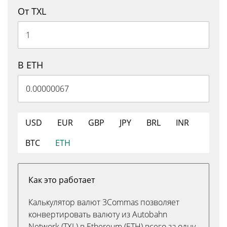
От TXL
В ETH
USD
EUR
GBP
JPY
BRL
INR
BTC
ETH
Как это работает
Калькулятор валют 3Commas позволяет
конвертировать валюту из Autobahn
Network (TXL) в Ethereum (ETH) всего за одну