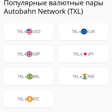
Популярные валютные пары
Autobahn Network (TXL)
TXL к
USD
TXL к
EUR
TXL к
GBP
TXL к
JPY
TXL к
BRL
TXL к
INR
TXL к
BTC