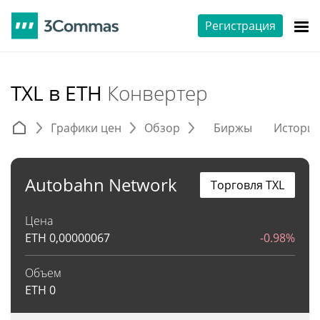
Регистрация
TXL в ETH
Конвертер
Графики цен
Обзор
Биржы
Истори
Autobahn Network
Торговля TXL
Цена
ETH
0,00000067
-0.98%
Объем
ETH
0