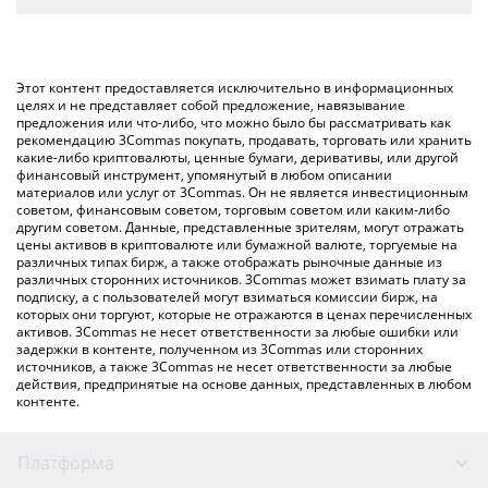
конвертирует значение в Ethereum ({ toSymbol}).
Самый распространенный способ конвертации TXL в ETH –
использование криптобиржи или платформы P2P (личного
Вы также можете использовать приведенную выше таблицу
обмена), например LocalBitcoins и т. д.
цен Autobahn Network, чтобы проверить последние цены на
Этот контент предоставляется исключительно в информационных
Autobahn Network в основных фиатных и криптовалютах.
целях и не представляет собой предложение, навязывание
предложения или что-либо, что можно было бы рассматривать как
рекомендацию 3Commas покупать, продавать, торговать или хранить
какие-либо криптовалюты, ценные бумаги, деривативы, или другой
финансовый инструмент, упомянутый в любом описании
материалов или услуг от 3Commas. Он не является инвестиционным
советом, финансовым советом, торговым советом или каким-либо
другим советом. Данные, представленные зрителям, могут отражать
цены активов в криптовалюте или бумажной валюте, торгуемые на
различных типах бирж, а также отображать рыночные данные из
различных сторонних источников. 3Commas может взимать плату за
подписку, а с пользователей могут взиматься комиссии бирж, на
которых они торгуют, которые не отражаются в ценах перечисленных
активов. 3Commas не несет ответственности за любые ошибки или
задержки в контенте, полученном из 3Commas или сторонних
источников, а также 3Commas не несет ответственности за любые
действия, предпринятые на основе данных, представленных в любом
контенте.
Платформа