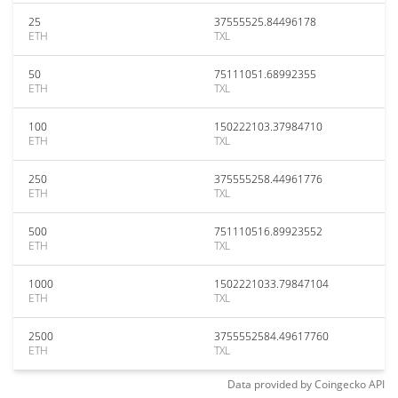
25
37555525.84496178
ETH
TXL
50
75111051.68992355
ETH
TXL
100
150222103.37984710
ETH
TXL
250
375555258.44961776
ETH
TXL
500
751110516.89923552
ETH
TXL
1000
1502221033.79847104
ETH
TXL
2500
3755552584.49617760
ETH
TXL
Data provided by
Coingecko
API