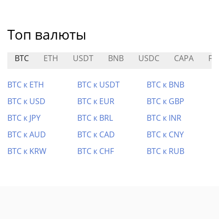
Топ валюты
BTC
ETH
USDT
BNB
USDC
CAPA
FL
BTC к ETH
BTC к USDT
BTC к BNB
BTC к USD
BTC к EUR
BTC к GBP
BTC к JPY
BTC к BRL
BTC к INR
BTC к AUD
BTC к CAD
BTC к CNY
BTC к KRW
BTC к CHF
BTC к RUB