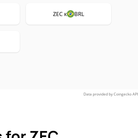
ZEC к
BRL
Data provided by
Coingecko
API
 for ZEC