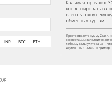
Калькулятор валют 
конвертировать валют
всего за одну секунд
обменным курсам.
Просто введите сумму Zcash, 
конвертации заполнится авто
INR
BTC
ETH
таблицу калькулятора цен, чт
других номиналах, например .1 
EUR.