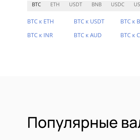
BTC
ETH
USDT
BNB
USDC
U
BTC к ETH
BTC к USDT
BTC к 
BTC к INR
BTC к AUD
BTC к 
Популярные ва