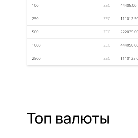
100
ZEC
44405.00
250
ZEC
111012.5
500
ZEC
222025.0
1000
ZEC
444050.0
2500
ZEC
1110125.
Топ валюты