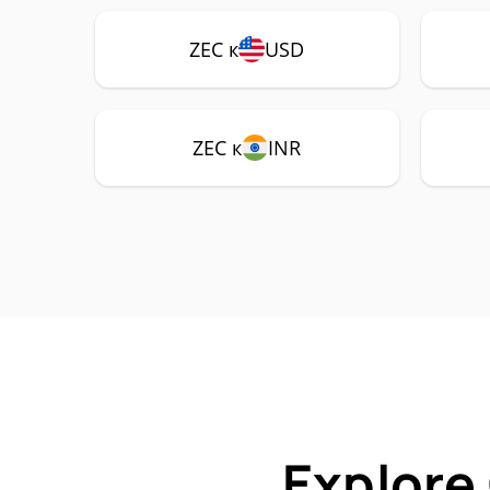
ZEC к
USD
ZEC к
INR
Explore