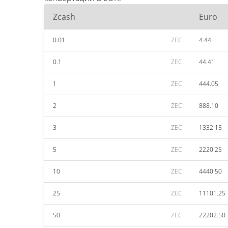
Zcash
Euro
0.01
ZEC
4.44
0.1
ZEC
44.41
1
ZEC
444.05
2
ZEC
888.10
3
ZEC
1332.15
5
ZEC
2220.25
10
ZEC
4440.50
25
ZEC
11101.25
50
ZEC
22202.50