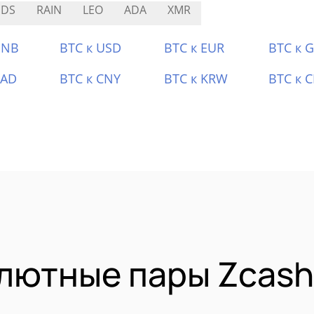
SDS
RAIN
LEO
ADA
XMR
BNB
BTC к USD
BTC к EUR
BTC к 
CAD
BTC к CNY
BTC к KRW
BTC к 
лютные пары Zcash