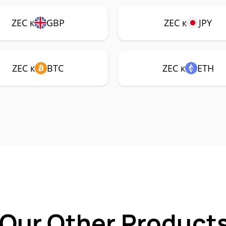
ZEC к
GBP
ZEC к
JPY
ZEC к
BTC
ZEC к
ETH
 Our Other Products