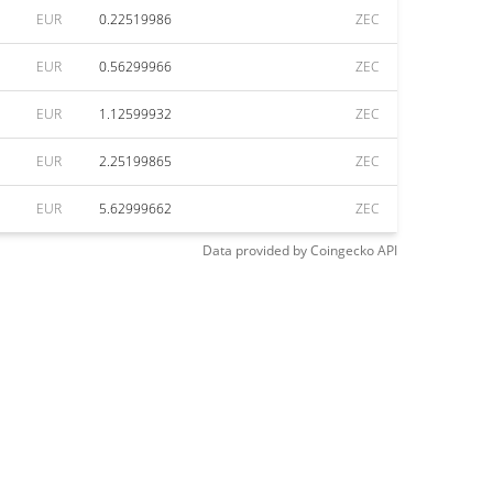
EUR
0.22519986
ZEC
EUR
0.56299966
ZEC
EUR
1.12599932
ZEC
EUR
2.25199865
ZEC
EUR
5.62999662
ZEC
Data provided by
Coingecko
API