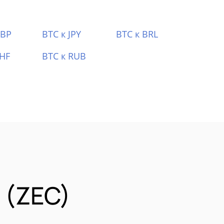
GBP
BTC к JPY
BTC к BRL
CHF
BTC к RUB
 (ZEC)