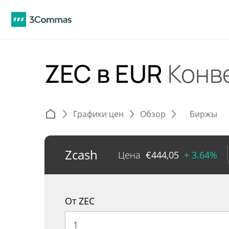
ZEC в EUR
Конв
Графики цен
Обзор
Биржы
Zcash
Цена
€
444,05
+ 3.64%
От ZEC