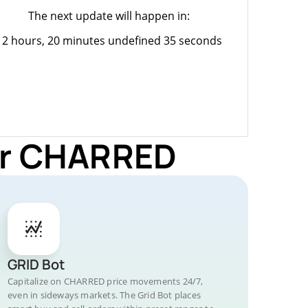
The next update will happen in:
12 hours, 20 minutes undefined 35 seconds
for CHARRED
GRID Bot
Capitalize on CHARRED price movements 24/7,
even in sideways markets. The Grid Bot places