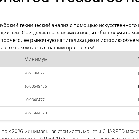
лубокий технический анализ с помощью искусственного
ущих цен. Они делают все возможное, чтобы получить 
и прочего, ее рыночную капитализацию и историю объем
ьно ознакомьтесь с нашим прогнозом!
Минимум
$0,91890791
$0,90648426
$0,9340477
$0,91944523
, что к 2026 минимальная стоимость монеты CHARRED може
ми примерно $0,9347978 долларов за токен. Это значит