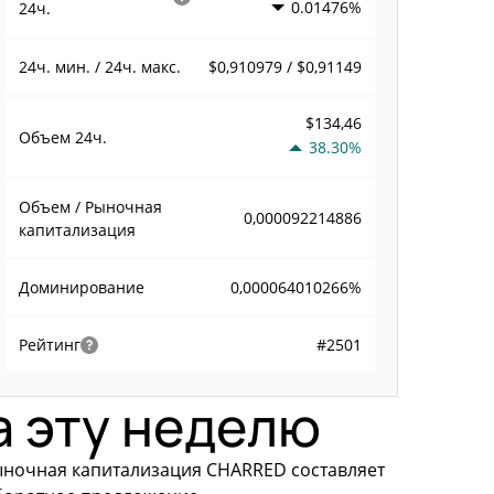
0.01476%
24ч.
$0,910979 / $0,91149
24ч. мин. / 24ч. макс.
$134,46
Объем
24ч.
38.30%
Объем / Рыночная
0,000092214886
капитализация
0,000064010266%
Доминирование
#2501
Рейтинг
а эту неделю
Рыночная капитализация CHARRED составляет