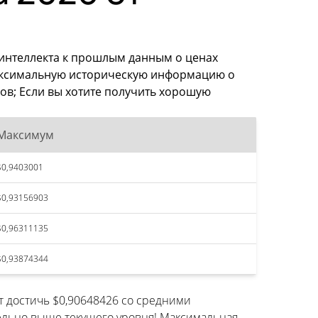
 интеллекта к прошлым данным о ценах
максимальную историческую информацию о
ов; Если вы хотите получить хорошую
Максимум
$0,9403001
$0,93156903
$0,96311135
$0,93874344
т достичь $0,90648426 со средними
ельно выше текущего уровня! Максимальная