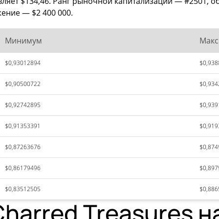
авляет $134,46. Ранг рыночной капитализации — #2501,
жение — $2 400 000.
Минимум
Мак
$0,93012894
$0,938
$0,90500722
$0,934
$0,92742895
$0,939
$0,91353391
$0,919
$0,87263676
$0,874
$0,86179496
$0,897
$0,83512505
$0,886
harred Treasures н