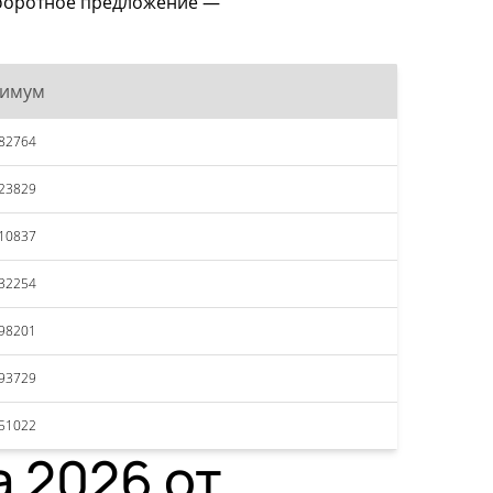
 оборотное предложение —
симум
82764
23829
10837
32254
98201
93729
51022
а 2026 от