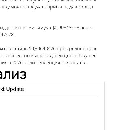
ольку можно получать прибыль, даже когда
зам, достигнет минимума $0,90648426 через
347978.
может достичь $0,90648426 при средней цене
что значительно выше текущей цены. Текущее
я в 2026, если тенденция сохранится.
ализ
xt Update