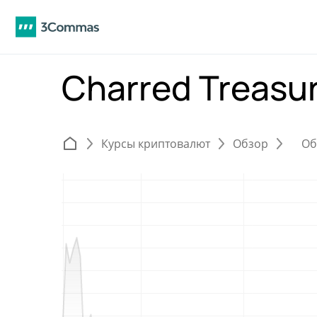
Charred Treas
Курсы криптовалют
Обзор
Об