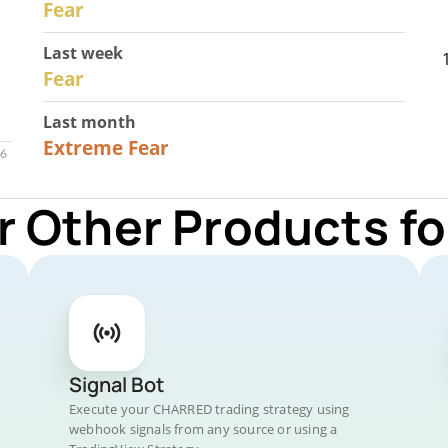
Fear
Last week
27
Fear
Last month
23
Extreme Fear
r Other Products 
Signal Bot
Execute your CHARRED trading strategy using
webhook signals from any source or using a