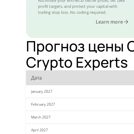
Automate your entries at better prices, set take
profit targets, and protect your capital with
trailing stop loss. No coding required.
Learn more
Прогноз цены C
Crypto Experts
Дата
January 2027
February 2027
March 2027
April 2027