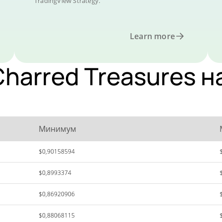
TradingView Strategy.
Learn more
harred Treasures н
Минимум
$0,90158594
$0,8993374
$0,86920906
$0,88068115