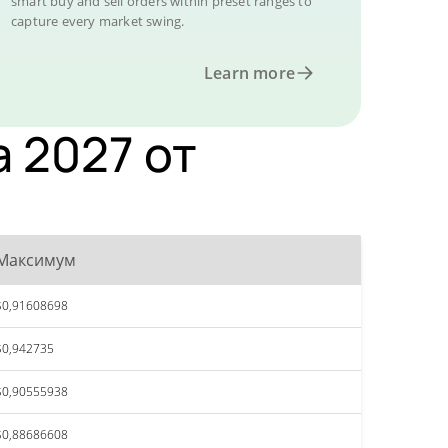
smart buy and sell orders within preset ranges to
capture every market swing.
Learn more
а 2027 от
Максимум
$0,91608698
$0,942735
$0,90555938
$0,88686608