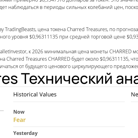
удет наблюдаться в периоды сильных колебаний цен, поск
 TradingBeasts, цена токена Charred Treasures, по прогно
ого уровня $0,96311135 при средней торговой цене $0,9
WalletInvestor, к 2026 минимальная цена монеты CHARRED 
ена Charred Treasures CHARRED будет около $0,96311135, 
чаться от будущего ценового циркулирующего предложени
res Технический ан
Historical Values
Ne
Now
30
Fear
Yesterday
29