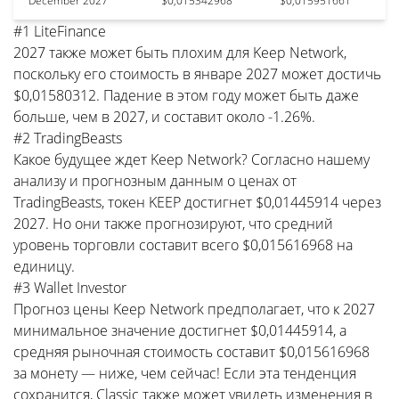
December 2027
$0,015342968
$0,015951661
#1 LiteFinance
2027 также может быть плохим для Keep Network,
поскольку его стоимость в январе 2027 может достичь
$0,01580312. Падение в этом году может быть даже
больше, чем в 2027, и составит около -1.26%.
#2 TradingBeasts
Какое будущее ждет Keep Network? Согласно нашему
анализу и прогнозным данным о ценах от
TradingBeasts, токен KEEP достигнет $0,01445914 через
2027. Но они также прогнозируют, что средний
уровень торговли составит всего $0,015616968 на
единицу.
#3 Wallet Investor
Прогноз цены Keep Network предполагает, что к 2027
минимальное значение достигнет $0,01445914, а
средняя рыночная стоимость составит $0,015616968
за монету — ниже, чем сейчас! Если эта тенденция
сохранится, Classic также может увидеть изменения в