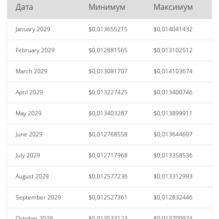
Дата
Минимум
Максимум
January 2029
$0,013655215
$0,014041432
February 2029
$0,012881565
$0,013102512
March 2029
$0,013081707
$0,014103674
April 2029
$0,013227425
$0,013400746
May 2029
$0,013403287
$0,013899911
June 2029
$0,012768558
$0,013644607
July 2029
$0,012717968
$0,013358536
August 2029
$0,012577236
$0,013312993
September 2029
$0,012527361
$0,012832446
October 2029
$0,013533123
$0,013700974