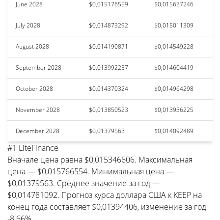
June 2028
$0,015176559
$0,015637246
July 2028
$0,014873292
$0,015011309
August 2028
$0,014190871
$0,014549228
September 2028
$0,013992257
$0,014604419
October 2028
$0,014370324
$0,014964298
November 2028
$0,013850523
$0,013936225
December 2028
$0,01379563
$0,014092489
#1 LiteFinance
Вначале цена равна $0,015346606. Максимальная
цена — $0,015766554. Минимальная цена —
$0,01379563. Среднее значение за год —
$0,014781092. Прогноз курса доллара США к KEEP на
конец года составляет $0,01394406, изменение за год
-8.66%.