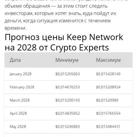
объеме обращения — за этим стоит следить
инвесторам, которые хотят знать, куда пойдут их
деньги, когда ситуация изменится с течением
времени.
Прогноз цены Keep Network
на 2028 от Crypto Experts
Дата
Минимум
Максимум
January 2028
$0,015265063
$0,015428149
February 2028
$0,014676253
$0,015208924
March 2028
$0,015200143
$0,01520989
April 2028
$0,014835052
$0,015766554
May 2028
$0,015246883
$0,015484431