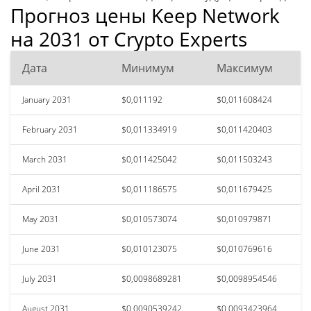
Прогноз цены Keep Network
на 2031 от Crypto Experts
Дата
Минимум
Максимум
January 2031
$0,011192
$0,011608424
February 2031
$0,011334919
$0,011420403
March 2031
$0,011425042
$0,011503243
April 2031
$0,011186575
$0,011679425
May 2031
$0,010573074
$0,010979871
June 2031
$0,010123075
$0,010769616
July 2031
$0,0098689281
$0,0098954546
August 2031
$0,0090539242
$0,0093423964