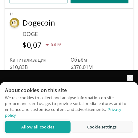
11
Dogecoin
DOGE
$
0,07
0.61%
Капитализация
Объём
$10,83B
$376,01M
Подробнее
Торговать
Увеличьте рост портфеля с помощью ИИ
About cookies on this site
QuantPilot — платформа полного цикла, где
We use cookies to collect and analyse information on site
Data provided by
Coingecko
API
performance and usage, to provide social media features and to
автономные агенты создают, бэктестят и оптимизируют
Больше прогнозов цен
enhance and customise content and advertisements.
Privacy
ваши стратегии и проводят рыночные исследования
policy
1119
Allow all cookies
Cookie settings
Lumia
Попробовать бесплатно