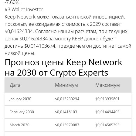
-7.60%.
#3 Wallet Investor
Keep Network может оказаться плохой инвестицией,
поскольку ее ожидаемая стоимость к 2029 составит
$0,01624334. Согласно нашим расчетам, при текущих
ценах $0,01624334 за монету KEEP должен будет
достичь $0,014103674, прежде чем он достигнет самой
низкой цены.
Прогноз цены Keep Network
на 2030 от Crypto Experts
Дата
Минимум
Максимум
January 2030
$0,013230294
$0,013939801
February 2030
$0,01416103
$0,014494403
March 2030
$0,013979083
$0,014565393