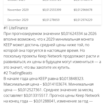
November 2029
$0,012555399
$0,012966678
December 2029
$0,01278659
$0,012974229
#1 LiteFinance
При прогнозируемом значении $0,01624334 за 2026
вполне возможно, что к 2029 минимальная монета
KEEP может достичь средней цены ниже той, по
которой она торгуется в настоящее время. Но
поскольку проекты Keep Network продолжают расти и
развиваться, их цены в будущем могут измениться — а
это значит, что вы захотите их купить.
#2 TradingBeasts
В начале года цена KEEP равна $0,013848323.
Максимальная цена – $0,014103674. Минимальная
цена — $0,012527361. Среднее значение за месяц
составляет $0,013315517. Прогноз цены Keep Network
на конец года — $0,01288041, изменение за год —