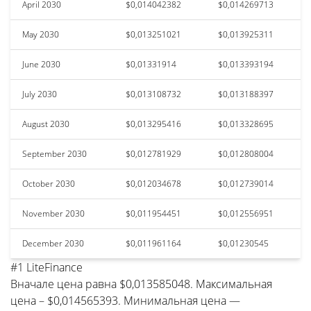
April 2030
$0,014042382
$0,014269713
May 2030
$0,013251021
$0,013925311
June 2030
$0,01331914
$0,013393194
July 2030
$0,013108732
$0,013188397
August 2030
$0,013295416
$0,013328695
September 2030
$0,012781929
$0,012808004
October 2030
$0,012034678
$0,012739014
November 2030
$0,011954451
$0,012556951
December 2030
$0,011961164
$0,01230545
#1 LiteFinance
Вначале цена равна $0,013585048. Максимальная
цена – $0,014565393. Минимальная цена —