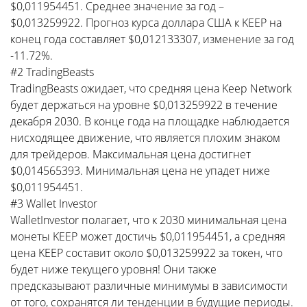
$0,011954451. Среднее значение за год –
$0,013259922. Прогноз курса доллара США к KEEP на
конец года составляет $0,012133307, изменение за год
-11.72%.
#2 TradingBeasts
TradingBeasts ожидает, что средняя цена Keep Network
будет держаться на уровне $0,013259922 в течение
декабря 2030. В конце года на площадке наблюдается
нисходящее движение, что является плохим знаком
для трейдеров. Максимальная цена достигнет
$0,014565393. Минимальная цена не упадет ниже
$0,011954451.
#3 Wallet Investor
WalletInvestor полагает, что к 2030 минимальная цена
монеты KEEP может достичь $0,011954451, а средняя
цена KEEP составит около $0,013259922 за токен, что
будет ниже текущего уровня! Они также
предсказывают различные минимумы в зависимости
от того, сохранятся ли тенденции в будущие периоды.