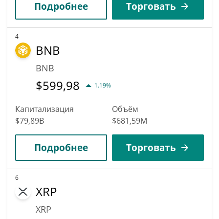
Подробнее
Торговать
4
BNB
BNB
$
599,98
1.19%
Капитализация
Объём
$79,89B
$681,59M
Подробнее
Торговать
6
XRP
XRP