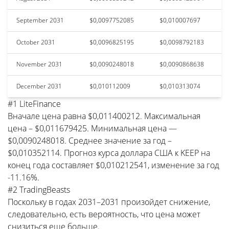
September 2031
$0,0097752085
$0,010007697
October 2031
$0,0096825195
$0,0098792183
November 2031
$0,0090248018
$0,0090868638
December 2031
$0,010112009
$0,010313074
#1 LiteFinance
Вначале цена равна $0,011400212. Максимальная
цена – $0,011679425. Минимальная цена —
$0,0090248018. Среднее значение за год –
$0,010352114. Прогноз курса доллара США к KEEP на
конец года составляет $0,010212541, изменение за год
-11.16%.
#2 TradingBeasts
Поскольку в годах 2031–2031 произойдет снижение,
следовательно, есть вероятность, что цена может
снизиться еще больше.