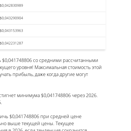
$0,042830989
$0,043290904
$0,043153963
$0,042231287
ь $0,041748806 со средними рассчитанными
кущего уровня! Максимальная стоимость этой
чать прибыль, даже когда другие могут
остигнет минимума $0,041748806 через 2026.
.
стичь $0,041748806 при средней цене
льно выше текущей цены. Текущее
я в 2026, если тенденция сохранится.