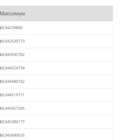
Максимум
$0,04239806
$0,042530773
$0,043595702
$0,044524739
$0,044480182
$0,044519711
$0,044357205
$0,045386177
$0,043680635