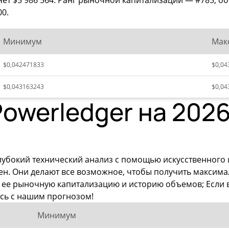
ет $5 986 564. Ранг рыночной капитализации — #785, об
0.
Минимум
Мак
$0,042471833
$0,04
$0,043163243
$0,04
owerledger на 2026
лубокий технический анализ с помощью искусственного
цен. Они делают все возможное, чтобы получить макси
о, ее рыночную капитализацию и историю объемов; Если
сь с нашим прогнозом!
Минимум