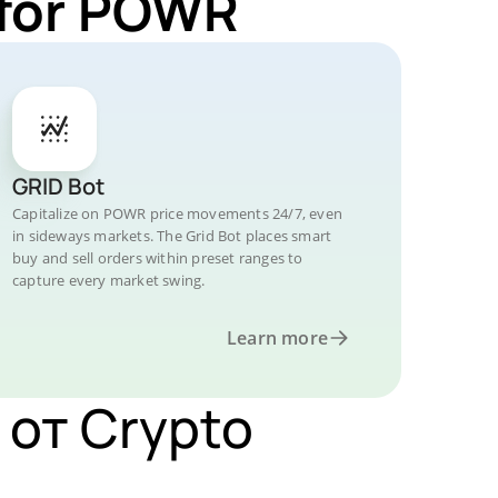
 for POWR
GRID Bot
Capitalize on POWR price movements 24/7, even
in sideways markets. The Grid Bot places smart
buy and sell orders within preset ranges to
capture every market swing.
Learn more
 от Crypto