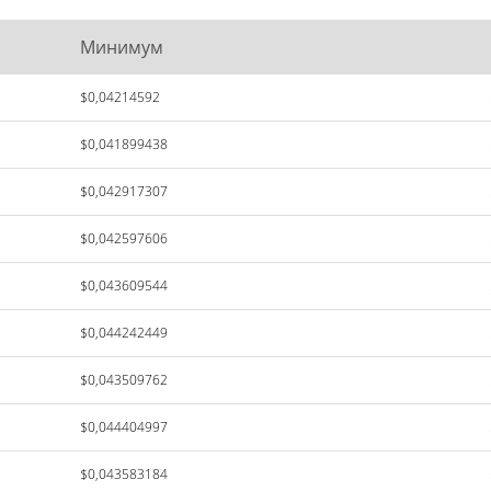
Минимум
$0,04214592
$0,041899438
$0,042917307
$0,042597606
$0,043609544
$0,044242449
$0,043509762
$0,044404997
$0,043583184