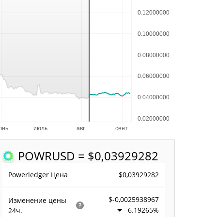
POWR
USD = $0,03929282
$0,03929282
Powerledger Цена
$-0,0025938967
Изменение цены
-6.19265%
24ч.