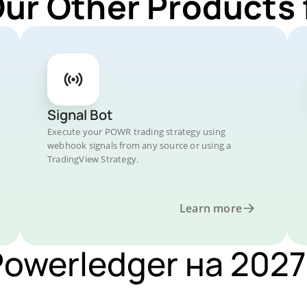
Our Other Products
Signal Bot
Execute your POWR trading strategy using
webhook signals from any source or using a
TradingView Strategy.
Learn more
owerledger на 2027