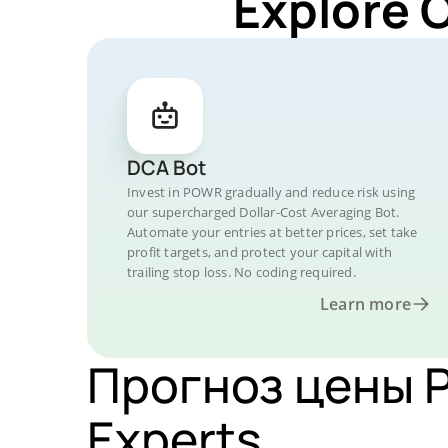
Explore 
DCA Bot
Invest in POWR gradually and reduce risk using
our supercharged Dollar-Cost Averaging Bot.
Automate your entries at better prices, set take
profit targets, and protect your capital with
trailing stop loss. No coding required.
Learn more
Прогноз цены P
Experts