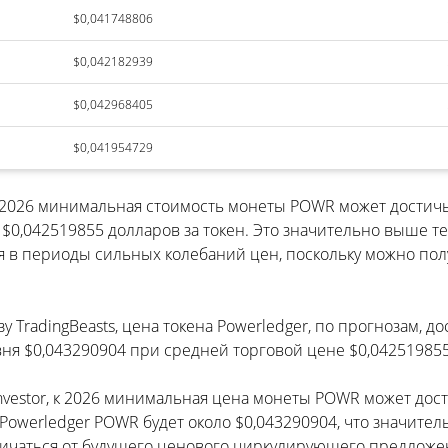
$0,041748806
$0,042182939
$0,042968405
$0,041954729
 к 2026 минимальная стоимость монеты POWR может достич
,042519855 долларов за токен. Это значительно выше те
я в периоды сильных колебаний цен, поскольку можно полу
 TradingBeasts, цена токена Powerledger, по прогнозам, д
ня $0,043290904 при средней торговой цене $0,042519855
Investor, к 2026 минимальная цена монеты POWR может до
 Powerledger POWR будет около $0,043290904, что значите
чаться от будущего ценового циркулирующего предложени