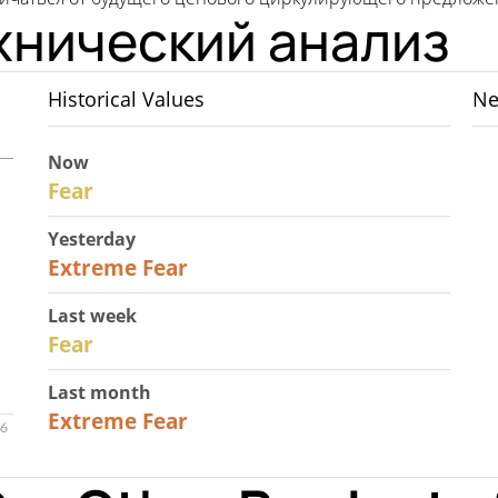
хнический анализ
Historical Values
Ne
Now
29
Fear
Yesterday
25
Extreme Fear
Last week
27
Fear
Last month
22
Extreme Fear