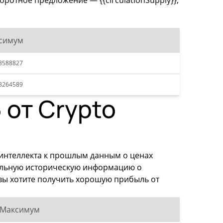
оротное предложение — {{circulationSupply}},
симум
3588827
3264589
 от Crypto
 интеллекта к прошлым данным о ценах
мальную историческую информацию о
 вы хотите получить хорошую прибыль от
Максимум