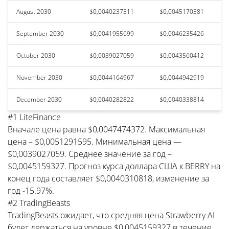
August 2030
$0,0040237311
$0,0045170381
September 2030
$0,0041955699
$0,0046235426
October 2030
$0,0039027059
$0,0043560412
November 2030
$0,0044164967
$0,0044942919
December 2030
$0,0040282822
$0,0040338814
#1 LiteFinance
Вначале цена равна $0,0047474372. Максимальная
цена – $0,0051291595. Минимальная цена —
$0,0039027059. Среднее значение за год –
$0,0045159327. Прогноз курса доллара США к BERRY на
конец года составляет $0,0040310818, изменение за
год -15.97%.
#2 TradingBeasts
TradingBeasts ожидает, что средняя цена Strawberry AI
будет держаться на уровне $0,0045159327 в течение