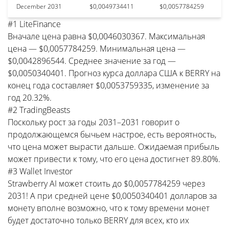
December 2031
$0,0049734411
$0,0057784259
#1 LiteFinance
Вначале цена равна $0,0046030367. Максимальная
цена — $0,0057784259. Минимальная цена —
$0,0042896544. Среднее значение за год —
$0,0050340401. Прогноз курса доллара США к BERRY на
конец года составляет $0,0053759335, изменение за
год 20.32%.
#2 TradingBeasts
Поскольку рост за годы 2031–2031 говорит о
продолжающемся бычьем настрое, есть вероятность,
что цена может вырасти дальше. Ожидаемая прибыль
может привести к тому, что его цена достигнет 89.80%.
#3 Wallet Investor
Strawberry AI может стоить до $0,0057784259 через
2031! А при средней цене $0,0050340401 долларов за
монету вполне возможно, что к тому времени монет
будет достаточно только BERRY для всех, кто их