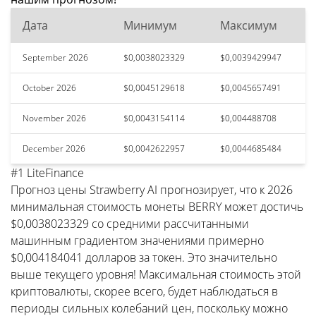
Дата
Минимум
Максимум
September 2026
$0,0038023329
$0,0039429947
October 2026
$0,0045129618
$0,0045657491
November 2026
$0,0043154114
$0,004488708
December 2026
$0,0042622957
$0,0044685484
#1 LiteFinance
Прогноз цены Strawberry AI прогнозирует, что к 2026
минимальная стоимость монеты BERRY может достичь
$0,0038023329 со средними рассчитанными
машинным градиентом значениями примерно
$0,004184041 долларов за токен. Это значительно
выше текущего уровня! Максимальная стоимость этой
криптовалюты, скорее всего, будет наблюдаться в
периоды сильных колебаний цен, поскольку можно