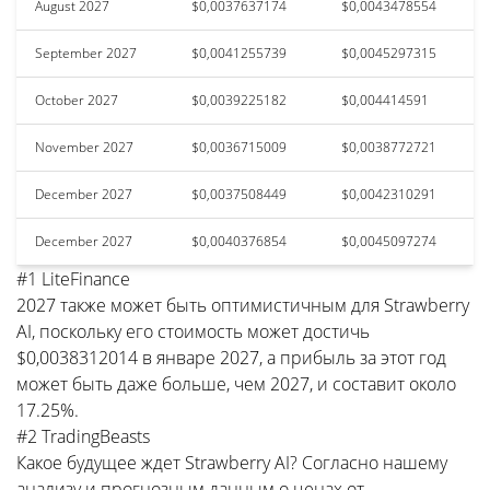
August 2027
$0,0037637174
$0,0043478554
September 2027
$0,0041255739
$0,0045297315
October 2027
$0,0039225182
$0,004414591
November 2027
$0,0036715009
$0,0038772721
December 2027
$0,0037508449
$0,0042310291
December 2027
$0,0040376854
$0,0045097274
#1 LiteFinance
2027 также может быть оптимистичным для Strawberry
AI, поскольку его стоимость может достичь
$0,0038312014 в январе 2027, а прибыль за этот год
может быть даже больше, чем 2027, и составит около
17.25%.
#2 TradingBeasts
Какое будущее ждет Strawberry AI? Согласно нашему
анализу и прогнозным данным о ценах от