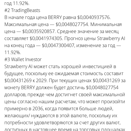
год 11.92%.
#2 TradingBeasts
В начале года цена BERRY равна $0,0040937576.
Максимальная цена — $0,0048027754. Минимальная
цена — $0,0035920857. Среднее значение за месяц
составляет $0,0041974305. Прогноз цены Strawberry AI
на конец года — $0,0047300407, изменение за год —
11.92%.
#3 Wallet Investor
Strawberry AI может стать хорошей инвестицией в
будущее, поскольку ее ожидаемая стоимость составит
$0,00431269 к 2029. При текущих ценах $0,00431269 за
монету BERRY должен будет достичь $0,0048027754
долларов, прежде чем достигнет своей максимальной
цены согласно нашим расчетам, что может произойти
примерно в 2036, когда появится больше людей,
желающих/ нуждаются в этой валюте, поскольку их
потребности удовлетворяются за счет других валют,
доступных в настоящее время на торговых площадках