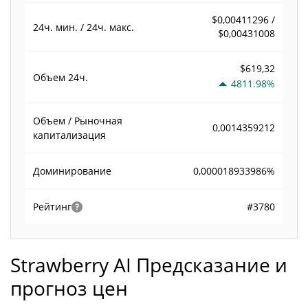
$0,00411296 /
24ч. мин. / 24ч. макс.
$0,00431008
$619,32
Объем
24ч.
4811.98%
Объем / Рыночная
0,0014359212
капитализация
0,000018933986%
Доминирование
#3780
Рейтинг
Strawberry AI Предсказание и
прогноз цен