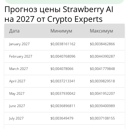
Прогноз цены Strawberry AI
на 2027 от Crypto Experts
Дата
Минимум
Максимум
January 2027
$0,0038161162
$0,0038462866
February 2027
$0,0040768096
$0,0044390287
March 2027
$0,004078066
$0,0041779848
April 2027
$0,0037213341
$0,0039829518
May 2027
$0,0037930042
$0,0041952207
June 2027
$0,0036896811
$0,0039400989
July 2027
$0,003649479
$0,0037108155