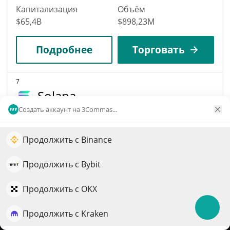
Капитализация
Объём
$65,4B
$898,23M
Подробнее
Торговать
7
Solana
Создать аккаунт на 3Commas...
SOL
$
76,27
3.30%
Продолжить с Binance
Увеличьте рост портфеля с помощью ИИ
Капитализация
Объём
QuantPilot — платформа полного цикла, где
Продолжить с Bybit
$44,41B
$1,54B
автономные агенты создают, бэктестят и оптимизируют
ваши стратегии и проводят рыночные исследования
Продолжить с OKX
Подробнее
Торговать
Продолжить с Kraken
Попробовать бесплатно
11