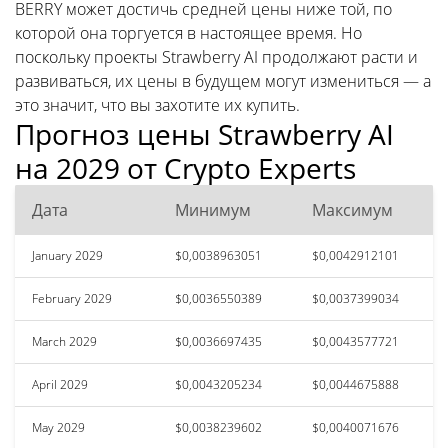
BERRY может достичь средней цены ниже той, по
которой она торгуется в настоящее время. Но
поскольку проекты Strawberry AI продолжают расти и
развиваться, их цены в будущем могут измениться — а
это значит, что вы захотите их купить.
Прогноз цены Strawberry AI
на 2029 от Crypto Experts
Дата
Минимум
Максимум
January 2029
$0,0038963051
$0,0042912101
February 2029
$0,0036550389
$0,0037399034
March 2029
$0,0036697435
$0,0043577721
April 2029
$0,0043205234
$0,0044675888
May 2029
$0,0038239602
$0,0040071676