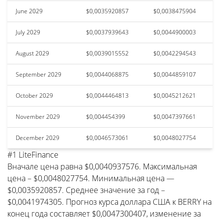
June 2029
$0,0035920857
$0,0038475904
July 2029
$0,0037939643
$0,0044900003
August 2029
$0,0039015552
$0,0042294543
September 2029
$0,0044068875
$0,0044859107
October 2029
$0,0044464813
$0,0045212621
November 2029
$0,004454399
$0,0047397661
December 2029
$0,0046573061
$0,0048027754
#1 LiteFinance
Вначале цена равна $0,0040937576. Максимальная
цена – $0,0048027754. Минимальная цена —
$0,0035920857. Среднее значение за год –
$0,0041974305. Прогноз курса доллара США к BERRY на
конец года составляет $0,0047300407, изменение за