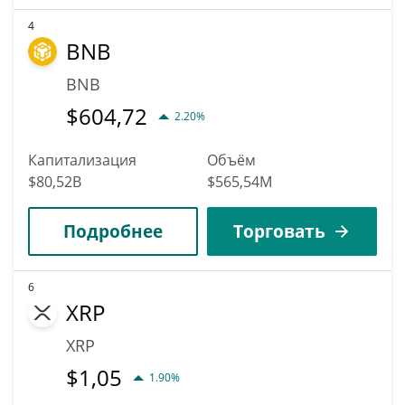
4
BNB
BNB
$
604,72
2.20%
Капитализация
Объём
$80,52B
$565,54M
Подробнее
Торговать
6
XRP
XRP
$
1,05
1.90%