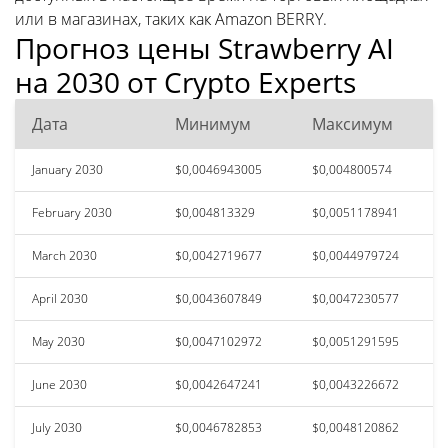
или в магазинах, таких как Amazon BERRY.
Прогноз цены Strawberry AI
на 2030 от Crypto Experts
Дата
Минимум
Максимум
January 2030
$0,0046943005
$0,004800574
February 2030
$0,004813329
$0,0051178941
March 2030
$0,0042719677
$0,0044979724
April 2030
$0,0043607849
$0,0047230577
May 2030
$0,0047102972
$0,0051291595
June 2030
$0,0042647241
$0,0043226672
July 2030
$0,0046782853
$0,0048120862