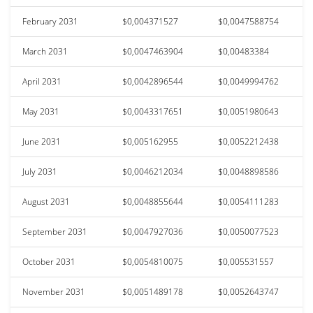
February 2031
$0,004371527
$0,0047588754
March 2031
$0,0047463904
$0,00483384
April 2031
$0,0042896544
$0,0049994762
May 2031
$0,0043317651
$0,0051980643
June 2031
$0,005162955
$0,0052212438
July 2031
$0,0046212034
$0,0048898586
August 2031
$0,0048855644
$0,0054111283
September 2031
$0,0047927036
$0,0050077523
October 2031
$0,0054810075
$0,005531557
November 2031
$0,0051489178
$0,0052643747