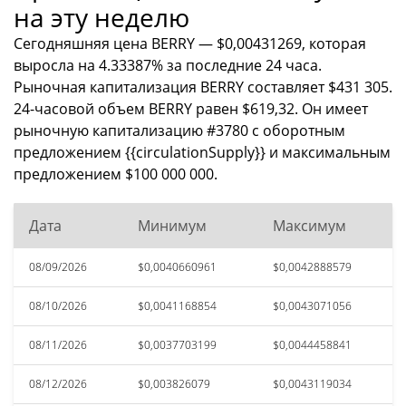
на эту неделю
Сегодняшняя цена BERRY — $0,00431269, которая
выросла на 4.33387% за последние 24 часа.
Рыночная капитализация BERRY составляет $431 305.
24-часовой объем BERRY равен $619,32. Он имеет
рыночную капитализацию #3780 с оборотным
предложением {{circulationSupply}} и максимальным
предложением $100 000 000.
Дата
Минимум
Максимум
08/09/2026
$0,0040660961
$0,0042888579
08/10/2026
$0,0041168854
$0,0043071056
08/11/2026
$0,0037703199
$0,0044458841
08/12/2026
$0,003826079
$0,0043119034