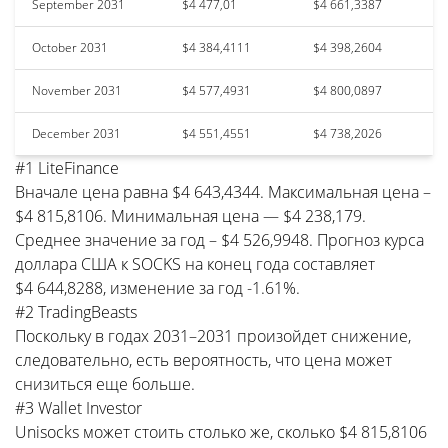
September 2031
$4 477,01
$4 661,3387
October 2031
$4 384,4111
$4 398,2604
November 2031
$4 577,4931
$4 800,0897
December 2031
$4 551,4551
$4 738,2026
#1 LiteFinance
Вначале цена равна $4 643,4344. Максимальная цена –
$4 815,8106. Минимальная цена — $4 238,179.
Среднее значение за год – $4 526,9948. Прогноз курса
доллара США к SOCKS на конец года составляет
$4 644,8288, изменение за год -1.61%.
#2 TradingBeasts
Поскольку в годах 2031–2031 произойдет снижение,
следовательно, есть вероятность, что цена может
снизиться еще больше.
#3 Wallet Investor
Unisocks может стоить столько же, сколько $4 815,8106