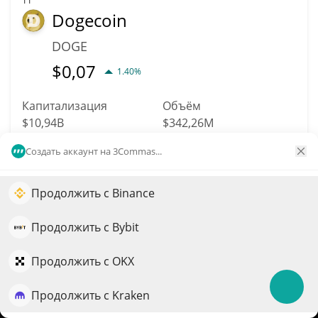
11
Dogecoin
DOGE
$
0,07
1.40%
Капитализация
Объём
$10,94B
$342,26M
Создать аккаунт на 3Commas...
Подробнее
Торговать
Продолжить с Binance
Увеличьте рост портфеля с помощью ИИ
Data provided by
Coingecko
API
Больше прогнозов цен
QuantPilot — платформа полного цикла, где
Продолжить с Bybit
автономные агенты создают, бэктестят и оптимизируют
2319
ваши стратегии и проводят рыночные исследования
Продолжить с OKX
Unisocks
SOCKS
Продолжить с Kraken
Попробовать бесплатно