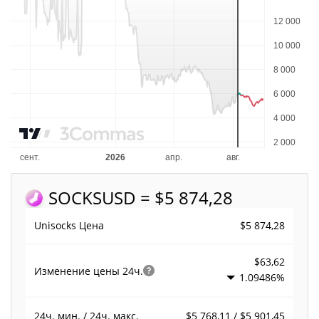
SOCKS
USD = $5 874,28
$5 874,28
Unisocks Цена
$63,62
Изменение цены
24ч.
1.09486%
$5 768,11 / $5 901,45
24ч. мин. / 24ч. макс.