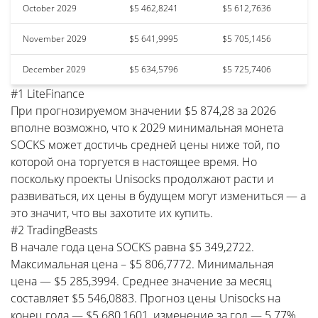
October 2029
$5 462,8241
$5 612,7636
November 2029
$5 641,9995
$5 705,1456
December 2029
$5 634,5796
$5 725,7406
#1 LiteFinance
При прогнозируемом значении $5 874,28 за 2026
вполне возможно, что к 2029 минимальная монета
SOCKS может достичь средней цены ниже той, по
которой она торгуется в настоящее время. Но
поскольку проекты Unisocks продолжают расти и
развиваться, их цены в будущем могут измениться — а
это значит, что вы захотите их купить.
#2 TradingBeasts
В начале года цена SOCKS равна $5 349,2722.
Максимальная цена – $5 806,7772. Минимальная
цена — $5 285,3994. Среднее значение за месяц
составляет $5 546,0883. Прогноз цены Unisocks на
конец года — $5 680,1601, изменение за год — 5.77%.