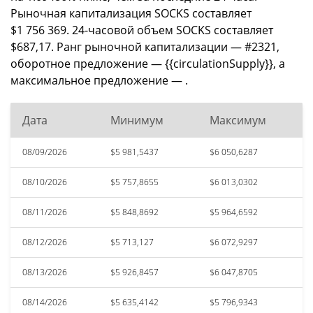
Рыночная капитализация SOCKS составляет
$1 756 369. 24-часовой объем SOCKS составляет
$687,17. Ранг рыночной капитализации — #2321,
оборотное предложение — {{circulationSupply}}, а
максимальное предложение — .
Дата
Минимум
Максимум
08/09/2026
$5 981,5437
$6 050,6287
08/10/2026
$5 757,8655
$6 013,0302
08/11/2026
$5 848,8692
$5 964,6592
08/12/2026
$5 713,127
$6 072,9297
08/13/2026
$5 926,8457
$6 047,8705
08/14/2026
$5 635,4142
$5 796,9343