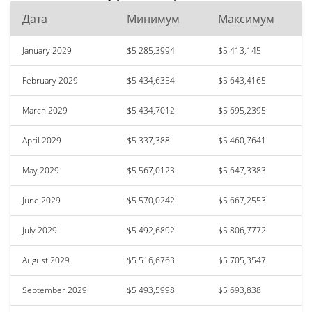
Дата
Минимум
Максимум
January 2029
$5 285,3994
$5 413,145
February 2029
$5 434,6354
$5 643,4165
March 2029
$5 434,7012
$5 695,2395
April 2029
$5 337,388
$5 460,7641
May 2029
$5 567,0123
$5 647,3383
June 2029
$5 570,0242
$5 667,2553
July 2029
$5 492,6892
$5 806,7772
August 2029
$5 516,6763
$5 705,3547
September 2029
$5 493,5998
$5 693,838