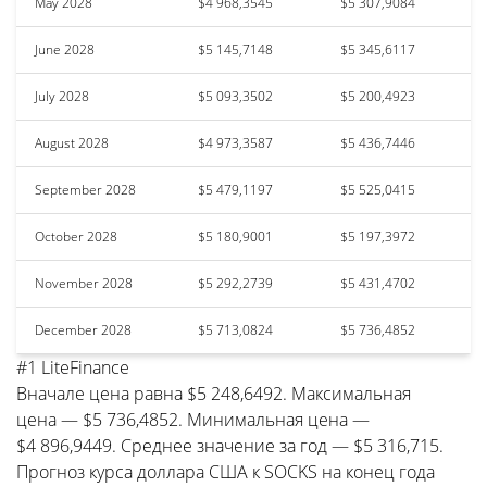
May 2028
$4 968,3545
$5 307,9084
June 2028
$5 145,7148
$5 345,6117
July 2028
$5 093,3502
$5 200,4923
August 2028
$4 973,3587
$5 436,7446
September 2028
$5 479,1197
$5 525,0415
October 2028
$5 180,9001
$5 197,3972
November 2028
$5 292,2739
$5 431,4702
December 2028
$5 713,0824
$5 736,4852
#1 LiteFinance
Вначале цена равна $5 248,6492. Максимальная
цена — $5 736,4852. Минимальная цена —
$4 896,9449. Среднее значение за год — $5 316,715.
Прогноз курса доллара США к SOCKS на конец года