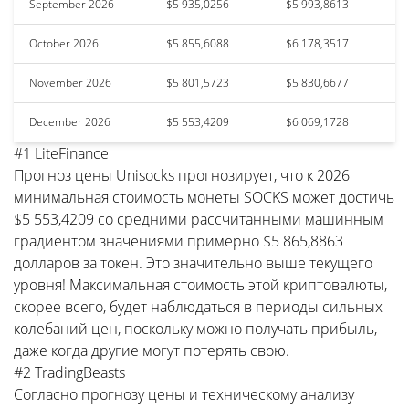
September 2026
$5 935,0256
$5 993,8613
October 2026
$5 855,6088
$6 178,3517
November 2026
$5 801,5723
$5 830,6677
December 2026
$5 553,4209
$6 069,1728
#1 LiteFinance
Прогноз цены Unisocks прогнозирует, что к 2026
минимальная стоимость монеты SOCKS может достичь
$5 553,4209 со средними рассчитанными машинным
градиентом значениями примерно $5 865,8863
долларов за токен. Это значительно выше текущего
уровня! Максимальная стоимость этой криптовалюты,
скорее всего, будет наблюдаться в периоды сильных
колебаний цен, поскольку можно получать прибыль,
даже когда другие могут потерять свою.
#2 TradingBeasts
Согласно прогнозу цены и техническому анализу