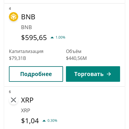
4
BNB
BNB
$
595,65
1.00%
Капитализация
Объём
$79,31B
$440,56M
Подробнее
Торговать
6
XRP
XRP
$
1,04
0.30%