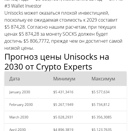
#3 Wallet Investor
Unisocks может оказаться плохой инвестицией,
поскольку ее ожидаемая стоимость к 2029 составит
$5 874,28. Согласно нашим расчетам, при текущих
ценах $5 874,28 за монету SOCKS должен будет
достичь $5 806,7772, прежде чем он достигнет самой
низкой цены.
Прогноз цены Unisocks на
2030 от Crypto Experts
Дата
Минимум
Максимум
January 2030
$5 431,3416
$5 577,634
February 2030
$5 267,1949
$5 734,812
March 2030
$5 028,2931
$5 356,3085
April 2030
$4 896,3819
$5 123,7635