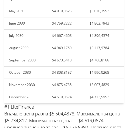
May 2030
$4 919,3625
$5 010,3552
June 2030
$4 759,2222
$4 862,7943
July 2030
$4 667,4605
$4 896,4374
August 2030
$4 949,1769
$5 117,9784
September 2030
$4 673,6418
$4 768,8166
October 2030
$4 808,8157
$4 996,0268
November 2030
$4 675,4738
$5 007,4829
December 2030
$4 519,0674
$4 713,5952
#1 LiteFinance
Вначале цена равна $5 504,4878. Максимальная цена –
$5 734,812. Минимальная цена — $4 519,0674.
Среднее значение за год – $5 126,9397. Прогноз курса