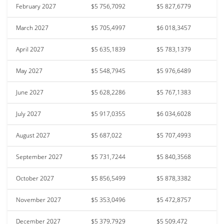
February 2027
$5 756,7092
$5 827,6779
March 2027
$5 705,4997
$6 018,3457
April 2027
$5 635,1839
$5 783,1379
May 2027
$5 548,7945
$5 976,6489
June 2027
$5 628,2286
$5 767,1383
July 2027
$5 917,0355
$6 034,6028
August 2027
$5 687,022
$5 707,4993
September 2027
$5 731,7244
$5 840,3568
October 2027
$5 856,5499
$5 878,3382
November 2027
$5 353,0496
$5 472,8757
December 2027
$5 379,7929
$5 509,472