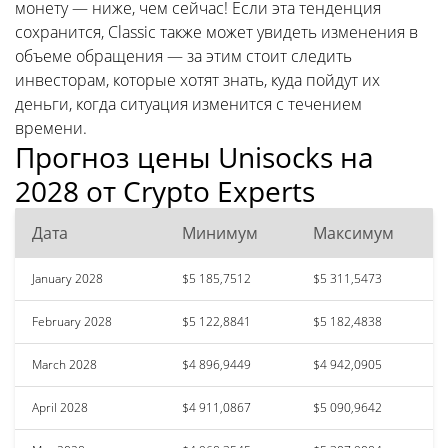
монету — ниже, чем сейчас! Если эта тенденция
сохранится, Classic также может увидеть изменения в
объеме обращения — за этим стоит следить
инвесторам, которые хотят знать, куда пойдут их
деньги, когда ситуация изменится с течением
времени.
Прогноз цены Unisocks на
2028 от Crypto Experts
Дата
Минимум
Максимум
January 2028
$5 185,7512
$5 311,5473
February 2028
$5 122,8841
$5 182,4838
March 2028
$4 896,9449
$4 942,0905
April 2028
$4 911,0867
$5 090,9642