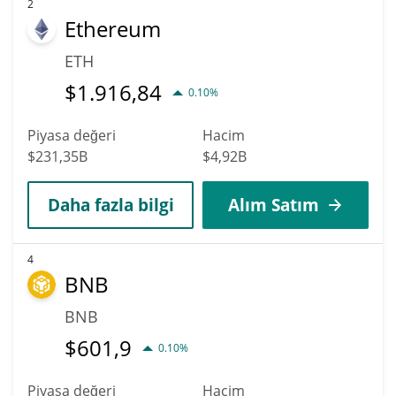
2
Ethereum
ETH
$
1.916,84
0.10%
Piyasa değeri
Hacim
$231,35B
$4,92B
Daha fazla bilgi
Alım Satım
4
BNB
BNB
$
601,9
0.10%
Piyasa değeri
Hacim