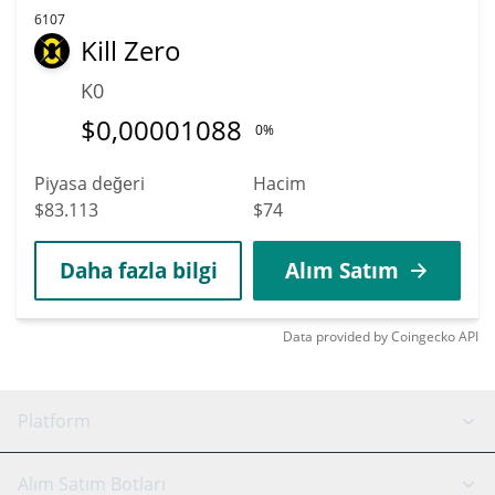
6107
Kill Zero
K0
$
0,00001088
0%
Piyasa değeri
Hacim
$83.113
$74
Daha fazla bilgi
Alım Satım
Data provided by
Coingecko
API
Platform
GRID Botu
Sistem durumu
Alım Satım Botları