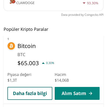
CLAWDOGE
93.30%
Data provided by
Coingecko
API
Popüler Kripto Paralar
1
Bitcoin
BTC
$
65.003
0.30%
Piyasa değeri
Hacim
$1,3T
$14,06B
Daha fazla bilgi
Alım Satım