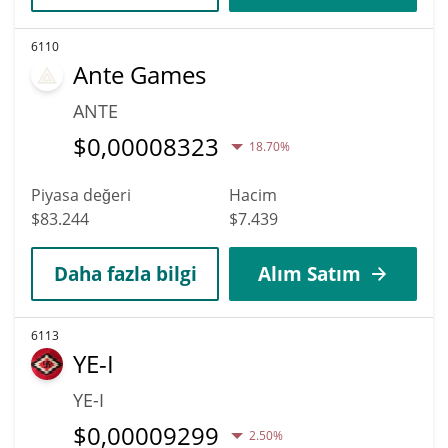
6110
Ante Games
ANTE
$
0,00008323
18.70%
Piyasa değeri
Hacim
$83.244
$7.439
Daha fazla bilgi
Alım Satım
6113
YE-I
YE-I
$
0,00009299
2.50%