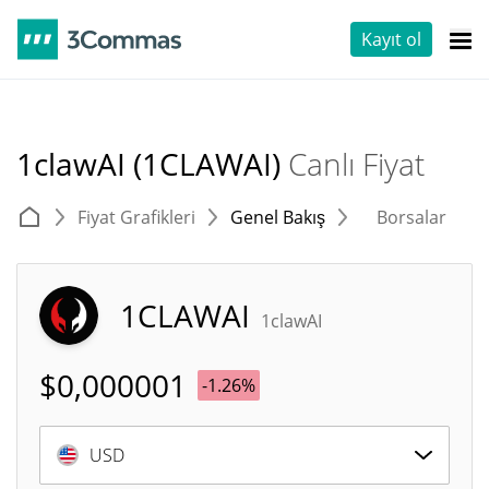
Kayıt ol
1clawAI (1CLAWAI)
Canlı Fiyat
Fiyat Grafikleri
Genel Bakış
Borsalar
T
1CLAWAI
1clawAI
$
0,000001
-1.26%
USD