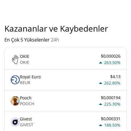
1clawAI'un mevcut Pazar sıralaması:
Kazananlar ve Kaybedenler
En Çok 5 Yükselenler
24h
$0,000026
OKIE
OKIE
263.50%
$4,13
Royal Euro
REUR
262.80%
$0,000194
Pooch
POOCH
225.30%
$0,000331
Givest
GIVEST
188.50%