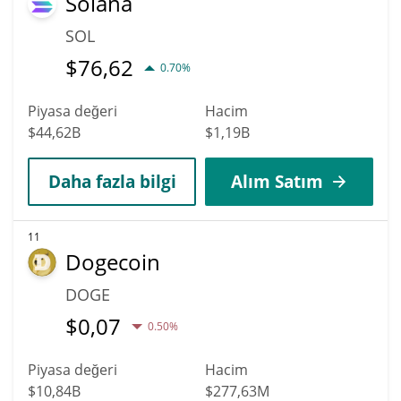
Solana
SOL
$
76,62
0.70%
Piyasa değeri
Hacim
$44,62B
$1,19B
Daha fazla bilgi
Alım Satım
11
Dogecoin
DOGE
$
0,07
0.50%
Piyasa değeri
Hacim
$10,84B
$277,63M