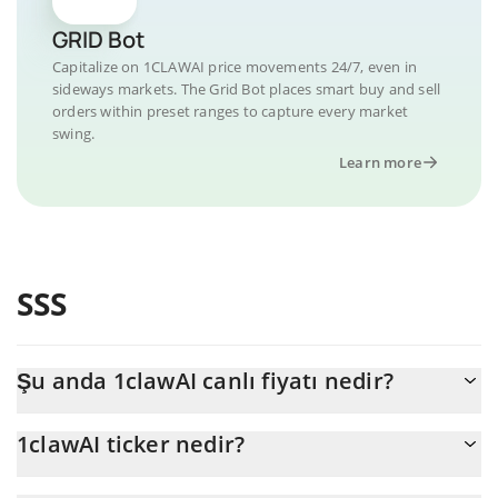
GRID Bot
Capitalize on 1CLAWAI price movements 24/7, even in
sideways markets. The Grid Bot places smart buy and sell
orders within preset ranges to capture every market
swing.
Learn more
SSS
Şu anda 1clawAI canlı fiyatı nedir?
1clawAI 'nun şu anda USD cinsinden gerçek fiyatı $ 0,000001'dır
1clawAI ticker nedir?
1clawAI ticker'ı 1CLAWAI'dir