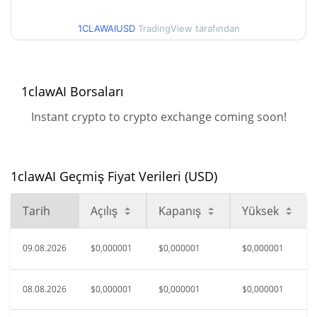
$0,00000388
Tüm Zamanlar Yüksek
1CLAWAIUSD
TradingView tarafından
78.57%
Haz 22, 2026 (1 ay önce)
$<0.000001
Tüm Zamanlar Düşük
1clawAI Borsaları
7.84%
Ağu 7, 2026 (2 gün önce)
Instant crypto to crypto exchange coming soon!
1clawAI Geçmiş Fiyat Verileri (USD)
Tarih
Açılış
Kapanış
Yüksek
09.08.2026
$0,000001
$0,000001
$0,000001
08.08.2026
$0,000001
$0,000001
$0,000001