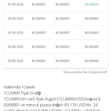
07.08.2026
$0,000001
$0,000001
$0,000001
06.08.2026
$0,000001
$0,000001
$0,000001
05.08.2026
$0,000001
$0,000001
$0,000001
04.08.2026
$0,000001
$0,000001
$0,000001
03.08.2026
$0,000001
$0,000001
$0,000001
Data provided by
Coingecko
API
Hakkında 1clawAI
1CLAWAI Fiyat Grafiği
1CLAWAI'nin canlı fiyatı bugün (1CLAWAI/USD) başına $
0,000001 ve mevcut piyasa değeri 83.174 USD'dir. 24
saatlik işlem hacmi $ 908 USD'dir. 1CLAWAI - USD fiyatı