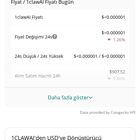
Fiyat / 1clawAI Fiyatı Bugün
$<0.000001
1clawAI Fiyatı
$<0.000001
Fiyat Değişimi
24s
1.26%
$<0.000001 / $<0.000001
24s Düşük / 24s Yüksek
$907,52
Alım Satım Hacmi
24h
0.46%
0,010911102
Hacim / Piyasa Değeri
Daha fazla göster
0,00000365128%
Piyasa hakimiyeti
Data provided by
Coingecko
API
#6102
Piyasa sıralaması
1CLAWAI'den USD'ye Dönüştürücü