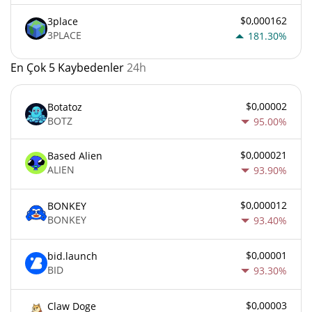
$0,000162
3place
3PLACE
181.30%
En Çok 5 Kaybedenler
24h
$0,00002
Botatoz
BOTZ
95.00%
$0,000021
Based Alien
ALIEN
93.90%
$0,000012
BONKEY
BONKEY
93.40%
$0,00001
bid.launch
BID
93.30%
$0,00003
Claw Doge