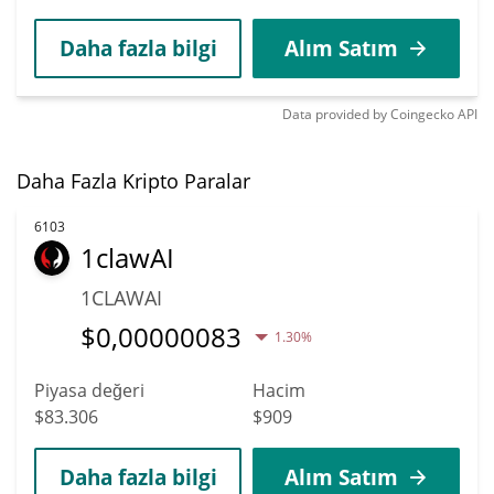
Daha fazla bilgi
Alım Satım
Data provided by
Coingecko
API
Daha Fazla Kripto Paralar
6103
1clawAI
1CLAWAI
$
0,00000083
1.30%
Piyasa değeri
Hacim
$83.306
$909
Daha fazla bilgi
Alım Satım