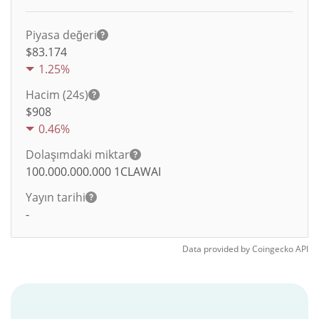
Piyasa değeri
$83.174
1.25%
Hacim (24s)
$
908
0.46%
Dolaşımdaki miktar
100.000.000.000
1CLAWAI
Yayın tarihi
-
Data provided by
Coingecko
API