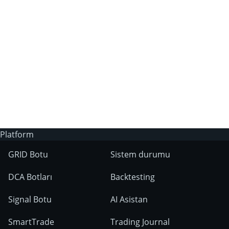
Herhangi Bir Riski Var mı?
Binance işlem botlarına izin veriyor mu?
Binance'de botlar aracılığıyla nasıl işlem
yaparsınız?
Platform
GRID Botu
Sistem durumu
DCA Botları
Backtesting
arasından
Signal Botu
AI Asistan
SmartTrade
Trading Journal