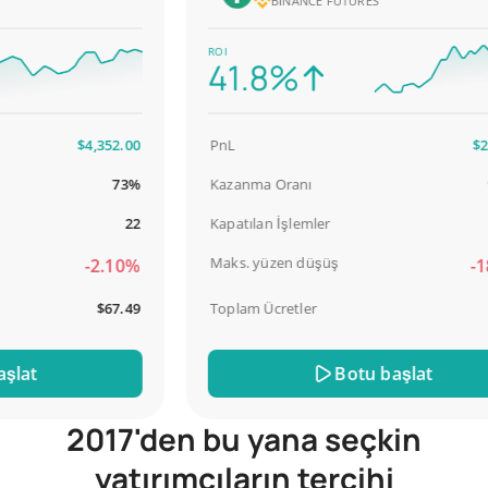
BINANCE FUTURES
ROI
41.8%
$4,352.00
PnL
$2,58
73%
Kazanma Oranı
98.
22
Kapatılan İşlemler
Maks. yüzen düşüş
-2.10%
-18.
$67.49
Toplam Ücretler
$31
at
Botu başlat
2017'den bu yana seçkin
yatırımcıların tercihi