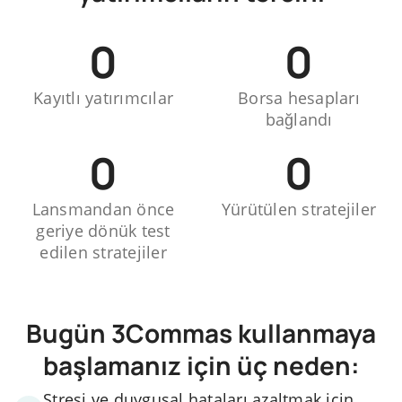
0
0
Kayıtlı yatırımcılar
Borsa hesapları
bağlandı
0
0
Lansmandan önce
Yürütülen stratejiler
geriye dönük test
edilen stratejiler
Bugün 3Commas kullanmaya
başlamanız için üç neden:
Stresi ve duygusal hataları azaltmak için