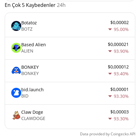
En Çok 5 Kaybedenler
24h
$0,00002
Botatoz
BOTZ
95.00%
$0,000021
Based Alien
ALIEN
93.90%
$0,000012
BONKEY
BONKEY
93.40%
$0,00001
bid.launch
BID
93.30%
$0,00003
Claw Doge
CLAWDOGE
93.30%
Data provided by
Coingecko
API