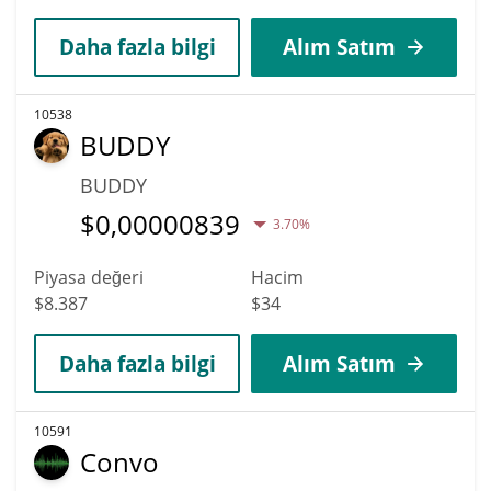
Daha fazla bilgi
Alım Satım
10538
BUDDY
BUDDY
$
0,00000839
3.70%
Piyasa değeri
Hacim
$8.387
$34
Daha fazla bilgi
Alım Satım
10591
Convo