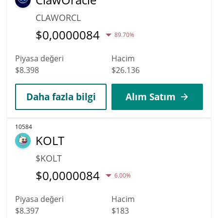
CLAWORCL
$
0,0000084
89.70%
Piyasa değeri
Hacim
$8.398
$26.136
Daha fazla bilgi
Alım Satım
10584
KOLT
$KOLT
$
0,0000084
6.00%
Piyasa değeri
Hacim
$8.397
$183