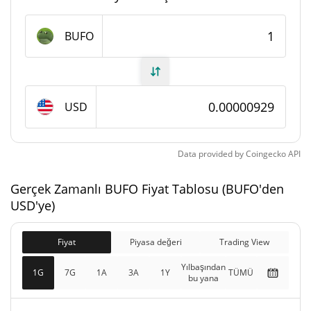
BUFO Arzı
BUFO
897.950.331,541 BUFO
Daloşımdaki Arz
897.950.331,541 BUFO
Toplam Arz
USD
1.000.000.000 BUFO
Maks Arz
Data provided by
Coingecko
API
BUFO piyasa değeri
Gerçek Zamanlı BUFO Fiyat Tablosu (BUFO'den
$8.342,43
Piyasa Değeri
USD'ye)
2.54%
Fiyat
Piyasa değeri
Trading View
$8.342,43
Tamamen Seyreltilmiş
6.40%
Piyasa değeri
Yılbaşından
1G
7G
1A
3A
1Y
TÜMÜ
bu yana
Dünkü BUFO Fiyatı