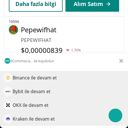
Daha fazla bilgi
Alım Satım
10594
Pepewifhat
PEPEWIFHAT
$
0,00000839
1.70%
3Commas’a… ile kaydolun
Piyasa değeri
Hacim
$8.380
$32
Binance ile devam et
Portföyünüzün büyümesini yapay zekâ ile artırın
Daha fazla bilgi
Alım Satım
QuantPilot, otonom ajanların stratejilerinizi oluşturduğu,
Bybit ile devam et
geriye dönük test ettiği ve optimize ettiği ve piyasa
araştırması yürüttüğü uçtan uca bir strateji platformudur
10597
OKX ile devam et
NotifAi News
Kraken ile devam et
Ücretsiz deneyin
NOTIFAI