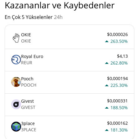
Kazananlar ve Kaybedenler
En Çok 5 Yükselenler
24h
$0,000026
OKIE
OKIE
263.50%
$4,13
Royal Euro
REUR
262.80%
$0,000194
Pooch
POOCH
225.30%
$0,000331
Givest
GIVEST
188.50%
$0,000162
3place
3PLACE
181.30%