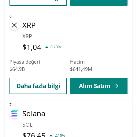
6
XRP
XRP
$
1,04
0.20%
Piyasa değeri
Hacim
$64,9B
$641,49M
Daha fazla bilgi
Alım Satım
7
Solana
SOL
$
76,45
2.10%