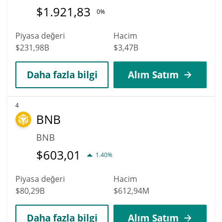
$
1.921,83
0%
Piyasa değeri
Hacim
$231,98B
$3,47B
Daha fazla bilgi
Alım Satım
4
BNB
BNB
$
603,01
1.40%
Piyasa değeri
Hacim
$80,29B
$612,94M
Daha fazla bilgi
Alım Satım