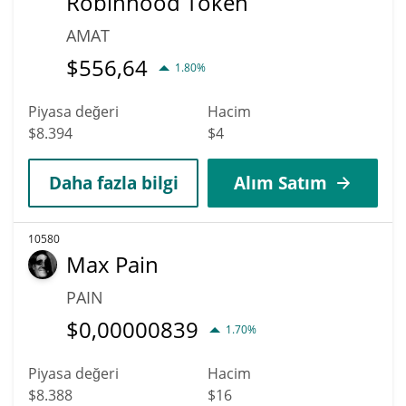
Robinhood Token
AMAT
$
556,64
1.80%
Piyasa değeri
Hacim
$8.394
$4
Daha fazla bilgi
Alım Satım
10580
Max Pain
PAIN
$
0,00000839
1.70%
Piyasa değeri
Hacim
$8.388
$16