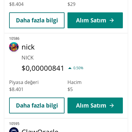
$8.404
$29
Daha fazla bilgi
Alım Satım
10586
nick
NICK
$
0,00000841
0.50%
Piyasa değeri
Hacim
$8.401
$5
Daha fazla bilgi
Alım Satım
10595
ClawOracle