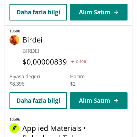
Daha fazla bilgi
Alım Satım
10588
Birdei
BIRDEI
$
0,00000839
0.40%
Piyasa değeri
Hacim
$8.396
$2
Daha fazla bilgi
Alım Satım
10596
Applied Materials •