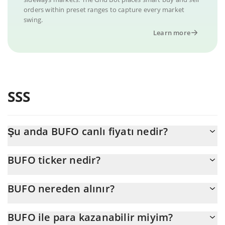
orders within preset ranges to capture every market
swing.
Learn more
SSS
Şu anda BUFO canlı fiyatı nedir?
BUFO 'nun şu anda USD cinsinden gerçek fiyatı $ 0,000009'dır
BUFO ticker nedir?
BUFO ticker'ı BUFO'dir
BUFO nereden alınır?
BUFO'yu herhangi bir borsadan veya p2p transfer yoluyla satın
BUFO ile para kazanabilir miyim?
alabilirsiniz. Ve BUFO ticareti yapmanın en iyi yolu bir 3commas