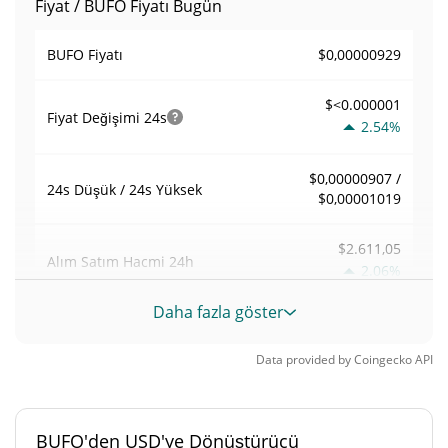
Fiyat / BUFO Fiyatı Bugün
$0,00000929
BUFO Fiyatı
$<0.000001
Fiyat Değişimi
24s
2.54%
$0,00000907 /
24s Düşük / 24s Yüksek
$0,00001019
$2.611,05
Alım Satım Hacmi
24h
2.06%
Daha fazla göster
0,31298435
Hacim / Piyasa Değeri
Data provided by
Coingecko
API
<0.000001%
Piyasa hakimiyeti
#10605
Piyasa sıralaması
BUFO'den USD'ye Dönüştürücü