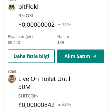
bitFloki
BFLOKI
$
0,00000002
8.10%
Piyasa değeri
Hacim
$8.420
$39
Daha fazla bilgi
Alım Satım
10565
Live On Toilet Until
50M
SHITCOIN
$
0,00000842
0.30%