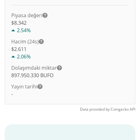
Piyasa değeri
$8.342
2.54%
Hacim (24s)
$
2.611
2.06%
Dolaşımdaki miktar
897.950.330
BUFO
Yayın tarihi
-
Data provided by
Coingecko
API