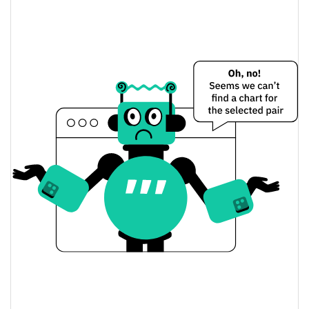
$0,0000098465729 /
Dünkü Düşük / Yüksek
$0,000010005378
$0,000010005378 /
Dünkü Açılış / Kapanış
$0,0000098465729
6.41%
Dünkü Değişim
$2.554,6066
Dünkü Hacim
Bitcoin Fiyat Geçmişi
$0,0000083153678 /
7g Düşük/7g Yüksek
$0,000015886509
$0,0000090447701 /
30g Düşük/30g Yüksek
$0,000010005378