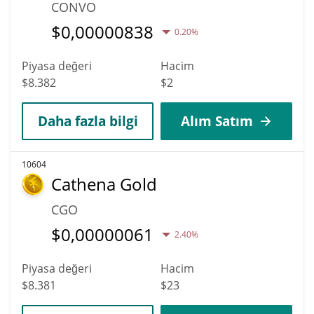
CONVO
$
0,00000838
0.20%
Piyasa değeri
Hacim
$8.382
$2
Daha fazla bilgi
Alım Satım
10604
Cathena Gold
CGO
$
0,00000061
2.40%
Piyasa değeri
Hacim
$8.381
$23