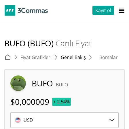
Kayıt ol
BUFO (BUFO)
Canlı Fiyat
Fiyat Grafikleri
Genel Bakış
Borsalar
T
BUFO
BUFO
$
0,000009
+ 2.54%
USD