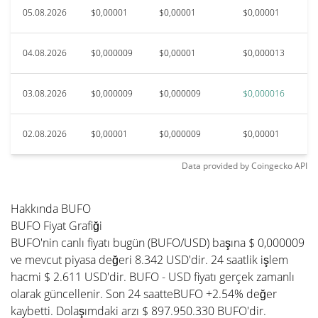
05.08.2026
$0,00001
$0,00001
$0,00001
04.08.2026
$0,000009
$0,00001
$0,000013
03.08.2026
$0,000009
$0,000009
$0,000016
02.08.2026
$0,00001
$0,000009
$0,00001
Data provided by
Coingecko
API
Hakkında BUFO
BUFO Fiyat Grafiği
BUFO'nin canlı fiyatı bugün (BUFO/USD) başına $ 0,000009
ve mevcut piyasa değeri 8.342 USD'dir. 24 saatlik işlem
hacmi $ 2.611 USD'dir. BUFO - USD fiyatı gerçek zamanlı
olarak güncellenir. Son 24 saatteBUFO +2.54% değer
kaybetti. Dolaşımdaki arzı $ 897.950.330 BUFO'dir.