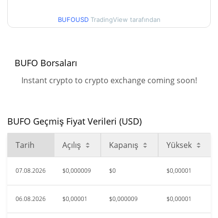
$0,0000090447701 /
90g Düşük/90g Yüksek
$0,000010266391
BUFOUSD
TradingView tarafından
52 Hafta Düşük / 52 Hafta
$0,0000083153678 /
$0,000015886509
Yüksek
BUFO Borsaları
$0,00031847
Tüm Zamanlar Yüksek
Instant crypto to crypto exchange coming soon!
97.08%
May 13, 2026 (2 ay önce)
$0,00000829
Tüm Zamanlar Düşük
BUFO Geçmiş Fiyat Verileri (USD)
12.01%
Ağu 3, 2026 (5 gün önce)
Tarih
Açılış
Kapanış
Yüksek
07.08.2026
$0,000009
$0
$0,00001
06.08.2026
$0,00001
$0,000009
$0,00001