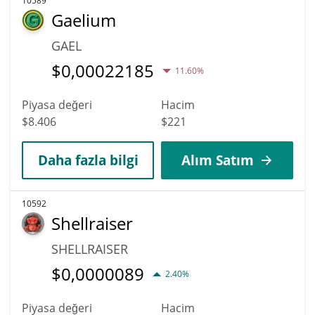
10589
Gaelium
GAEL
$
0,00022185
11.60%
Piyasa değeri
Hacim
$8.406
$221
Daha fazla bilgi
Alım Satım
10592
Shellraiser
SHELLRAISER
$
0,0000089
2.40%
Piyasa değeri
Hacim