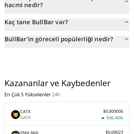
hacmi nedir?
değişikliktir.
BullBar (BULL)'un son 24 saatlik ticareti $ 5.
Kaç tane BullBar var?
BullBar'nin mevcut dolaşımdaki arzı, maksimum $
BullBar'in göreceli popülerliği nedir?
44.000.000.000 miktarıyla birlikte $ 44.000.000.000.
"
BullBar'un mevcut Pazar sıralaması:
Kazananlar ve Kaybedenler
En Çok 5 Yükselenler
24h
$0,000006
CATX
CATX
936.40%
$0,00023
Step App