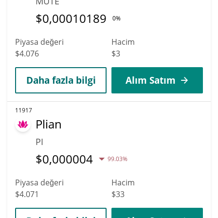
MUTE
$
0,00010189
0%
Piyasa değeri
Hacim
$4.076
$3
Daha fazla bilgi
Alım Satım
11917
Plian
PI
$
0,000004
99.03%
Piyasa değeri
Hacim
$4.071
$33