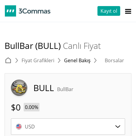
Kayıt ol
BullBar (BULL)
Canlı Fiyat
Fiyat Grafikleri
Genel Bakış
Borsalar
T
BULL
BullBar
$
0
0.00%
USD