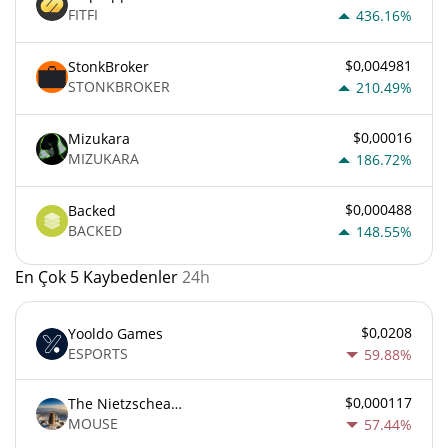
FITFI
436.16%
$0,004981
StonkBroker
STONKBROKER
210.49%
$0,00016
Mizukara
MIZUKARA
186.72%
$0,000488
Backed
BACKED
148.55%
En Çok 5 Kaybedenler
24h
$0,0208
Yooldo Games
ESPORTS
59.88%
$0,000117
The Nietzschean Mouse
MOUSE
57.44%