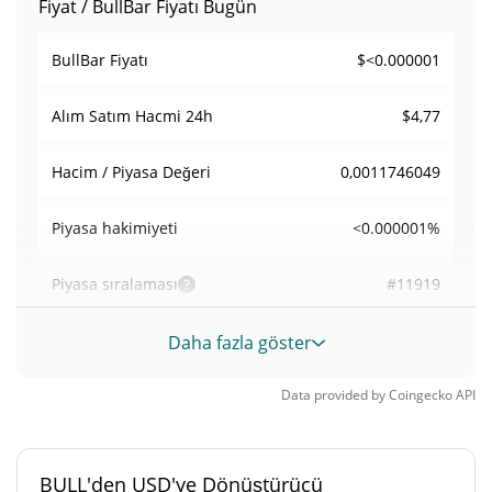
Fiyat / BullBar Fiyatı Bugün
$<0.000001
BullBar Fiyatı
$4,77
Alım Satım Hacmi
24h
0,0011746049
Hacim / Piyasa Değeri
<0.000001%
Piyasa hakimiyeti
#11919
Piyasa sıralaması
BullBar Arzı
Daha fazla göster
44.000.000.000 BULL
Daloşımdaki Arz
Data provided by
Coingecko
API
44.000.000.000 BULL
Toplam Arz
BULL'den USD'ye Dönüştürücü