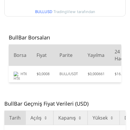
BULLUSD
TradingView tarafından
BullBar Borsaları
24
Borsa
Fiyat
Parite
Yayılma
Hacim
HTX
$0,0008
BULL/USDT
$0,000661
$16.106
BullBar Geçmiş Fiyat Verileri (USD)
Tarih
Açılış
Kapanış
Yüksek
D