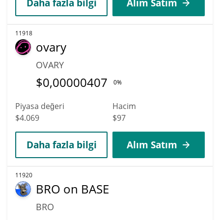
Daha fazla bilgi
Alım Satım
11918
ovary
OVARY
$
0,00000407
0%
Piyasa değeri
Hacim
$4.069
$97
Daha fazla bilgi
Alım Satım
11920
BRO on BASE
BRO