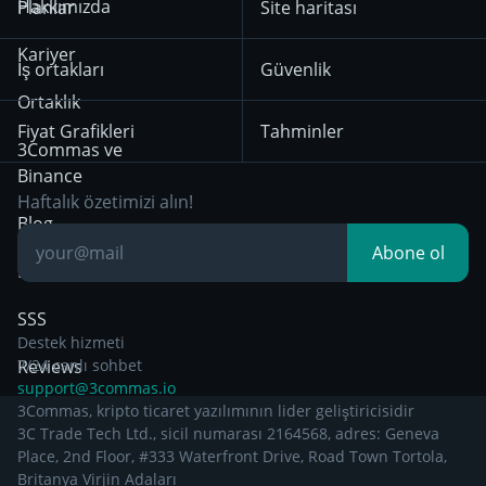
Hakkımızda
Planlar
Site haritası
itibaren geçerli olan
Mean Reversion
Borsalar
Kullanım Koşulları
HTX
BNB
Trading
Kariyer
İş ortakları
Güvenlik
29 Aralık 2024’ten
Bybit
Position Trading
Ortaklık
itibaren geçerli olan
Fiyat Grafikleri
Tahminler
Gizlilik Bildirimi
Day Trading
3Commas ve
Binance
Other Legal
Breakout Trading
Haftalık özetimizi alın!
Documentation
Blog
Abone ol
Bilgiye dayalı
SSS
Destek hizmeti
Reviews
7/24 canlı sohbet
support@3commas.io
3Commas, kripto ticaret yazılımının lider geliştiricisidir
3C Trade Tech Ltd., sicil numarası 2164568, adres: Geneva
Place, 2nd Floor, #333 Waterfront Drive, Road Town Tortola,
Britanya Virjin Adaları