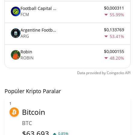
$0,000311
Football Capital Markets
FCM
55.99%
$0,133769
Argentine Football Association Fan Token
ARG
53.41%
$0,000155
Robin
ROBIN
48.20%
Data provided by
Coingecko
API
Popüler Kripto Paralar
1
Bitcoin
BTC
$
63.693
0.85%