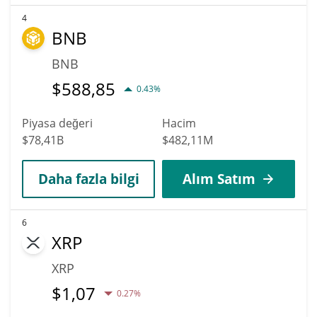
4
BNB
BNB
$
588,85
0.43%
Piyasa değeri
Hacim
$78,41B
$482,11M
Daha fazla bilgi
Alım Satım
6
XRP
XRP
$
1,07
0.27%