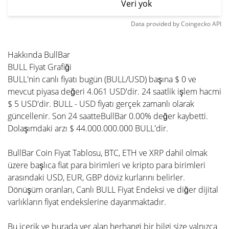
Veri yok
Data provided by
Coingecko
API
Hakkında BullBar
BULL Fiyat Grafiği
BULL'nin canlı fiyatı bugün (BULL/USD) başına $ 0 ve
mevcut piyasa değeri 4.061 USD'dir. 24 saatlik işlem hacmi
$ 5 USD'dir. BULL - USD fiyatı gerçek zamanlı olarak
güncellenir. Son 24 saatteBullBar 0.00% değer kaybetti.
Dolaşımdaki arzı $ 44.000.000.000 BULL'dir.
BullBar Coin Fiyat Tablosu, BTC, ETH ve XRP dahil olmak
üzere başlıca fiat para birimleri ve kripto para birimleri
arasındaki USD, EUR, GBP döviz kurlarını belirler.
Dönüşüm oranları, Canlı BULL Fiyat Endeksi ve diğer dijital
varlıkların fiyat endekslerine dayanmaktadır.
Bu içerik ve burada yer alan herhangi bir bilgi size yalnızca