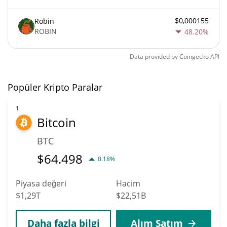
$0,000155
Robin
ROBIN
48.20%
Data provided by
Coingecko
API
Popüler Kripto Paralar
1
Bitcoin
BTC
$
64.498
0.18%
Piyasa değeri
Hacim
$1,29T
$22,51B
Daha fazla bilgi
Alım Satım