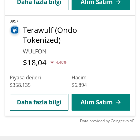
Daha fazla bilgi
Alım Satım
3957
Terawulf (Ondo
Tokenized)
WULFON
$
18,04
4.40%
Piyasa değeri
Hacim
$358.135
$6.894
Daha fazla bilgi
Alım Satım
Data provided by
Coingecko
API