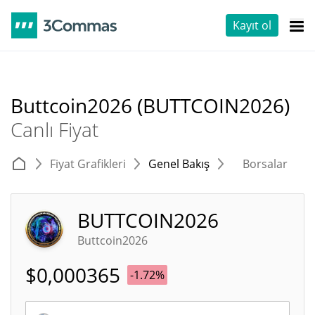
Kayıt ol
Buttcoin2026 (BUTTCOIN2026)
Canlı Fiyat
Fiyat Grafikleri
Genel Bakış
Borsalar
T
BUTTCOIN2026
Buttcoin2026
$
0,000365
-1.72%