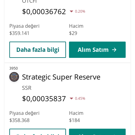
OTCFI
$
0,00036762
0.20%
Piyasa değeri
Hacim
$359.141
$29
Daha fazla bilgi
Alım Satım
3950
Strategic Super Reserve
SSR
$
0,00035837
0.45%
Piyasa değeri
Hacim
$358.368
$184