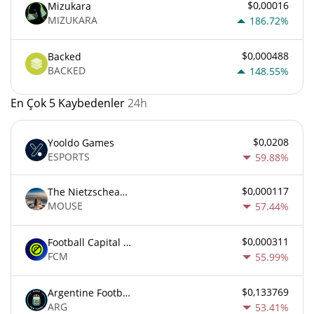
$0,00016
Mizukara
MIZUKARA
186.72%
$0,000488
Backed
BACKED
148.55%
En Çok 5 Kaybedenler
24h
$0,0208
Yooldo Games
ESPORTS
59.88%
$0,000117
The Nietzschean Mouse
MOUSE
57.44%
$0,000311
Football Capital Markets
FCM
55.99%
$0,133769
Argentine Football Association Fan Token
ARG
53.41%