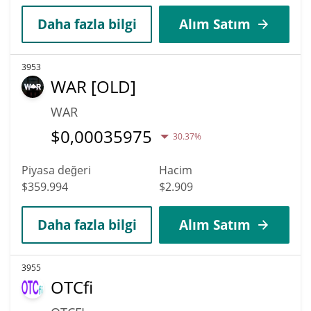
Daha fazla bilgi
Alım Satım
3953
WAR [OLD]
WAR
$
0,00035975
30.37%
Piyasa değeri
Hacim
$359.994
$2.909
Daha fazla bilgi
Alım Satım
3955
OTCfi