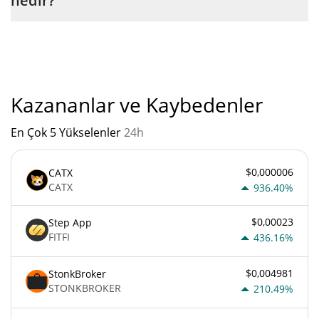
nedir?
"
Buttcoin2026'un mevcut Pazar sıralaması:
Kazananlar ve Kaybedenler
En Çok 5 Yükselenler
24h
$0,000006
CATX
CATX
936.40%
$0,00023
Step App
FITFI
436.16%
$0,004981
StonkBroker
STONKBROKER
210.49%