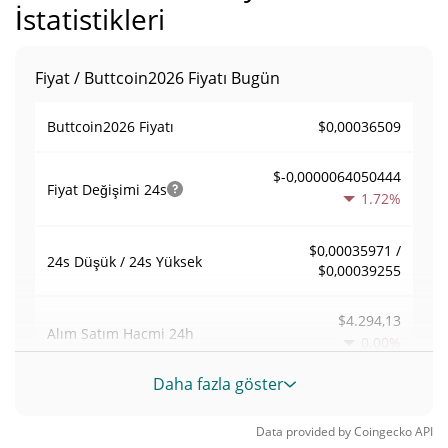
İstatistikleri
Fiyat / Buttcoin2026 Fiyatı Bugün
$0,00036509
Buttcoin2026 Fiyatı
$-0,0000064050444
Fiyat Değişimi
24s
1.72%
$0,00035971 /
24s Düşük / 24s Yüksek
$0,00039255
$4.294,13
Alım Satım Hacmi
24h
0.00%
Daha fazla göster
0,011969901
Hacim / Piyasa Değeri
Data provided by
Coingecko
API
0,000015789159%
Piyasa hakimiyeti