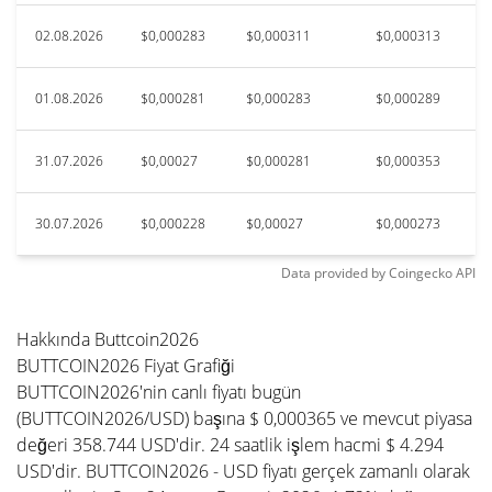
02.08.2026
$0,000283
$0,000311
$0,000313
01.08.2026
$0,000281
$0,000283
$0,000289
31.07.2026
$0,00027
$0,000281
$0,000353
30.07.2026
$0,000228
$0,00027
$0,000273
Data provided by
Coingecko
API
Hakkında Buttcoin2026
BUTTCOIN2026 Fiyat Grafiği
BUTTCOIN2026'nin canlı fiyatı bugün
(BUTTCOIN2026/USD) başına $ 0,000365 ve mevcut piyasa
değeri 358.744 USD'dir. 24 saatlik işlem hacmi $ 4.294
USD'dir. BUTTCOIN2026 - USD fiyatı gerçek zamanlı olarak