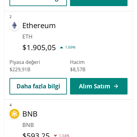
2
Ethereum
ETH
$
1.905,05
1.69%
Piyasa değeri
Hacim
$229,91B
$8,57B
Daha fazla bilgi
Alım Satım
4
BNB
BNB
$
593,25
1.54%