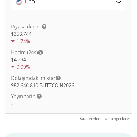
USD
Piyasa değeri
$358.744
1.74%
Hacim (24s)
$
4.294
0.00%
Dolaşımdaki miktar
982.646.810
BUTTCOIN2026
Yayın tarihi
-
Data provided by
Coingecko
API