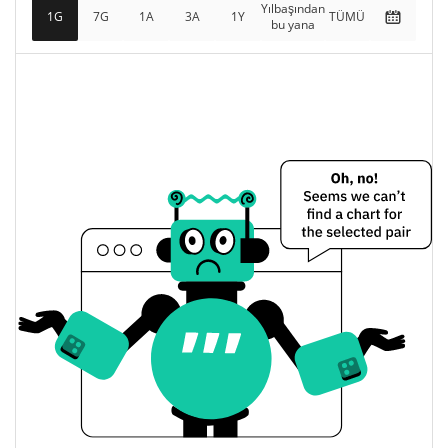
Yılbaşından
1G
7G
1A
3A
1Y
TÜMÜ
bu yana
$358.744
Tamamen Seyreltilmiş
0.19%
Piyasa değeri
Dünkü Buttcoin2026 Fiyatı
$0,00036438067 /
Dünkü Düşük / Yüksek
$0,00036439222
$0,00036438067 /
Dünkü Açılış / Kapanış
$0,00036439222
0.19%
Dünkü Değişim
$4.321,9513
Dünkü Hacim
Bitcoin Fiyat Geçmişi
$0,00023658359 /