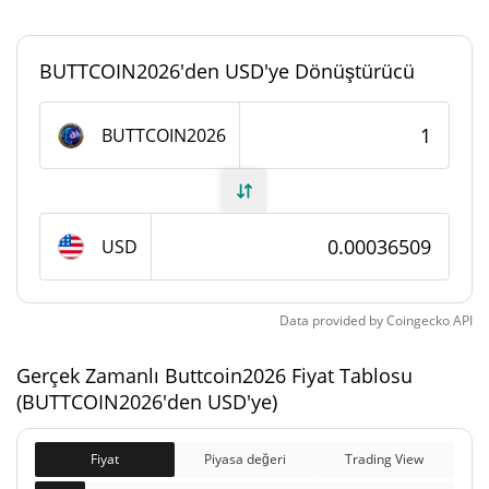
#3956
Piyasa sıralaması
BUTTCOIN2026'den USD'ye Dönüştürücü
Buttcoin2026 Arzı
BUTTCOIN2026
982.646.809,037
Daloşımdaki Arz
BUTTCOIN2026
982.646.809,037
USD
Toplam Arz
BUTTCOIN2026
1.000.000.000
Data provided by
Coingecko
API
Maks Arz
BUTTCOIN2026
Gerçek Zamanlı Buttcoin2026 Fiyat Tablosu
Buttcoin2026 piyasa değeri
(BUTTCOIN2026'den USD'ye)
$358.744
Piyasa Değeri
Fiyat
Piyasa değeri
Trading View
1.74%