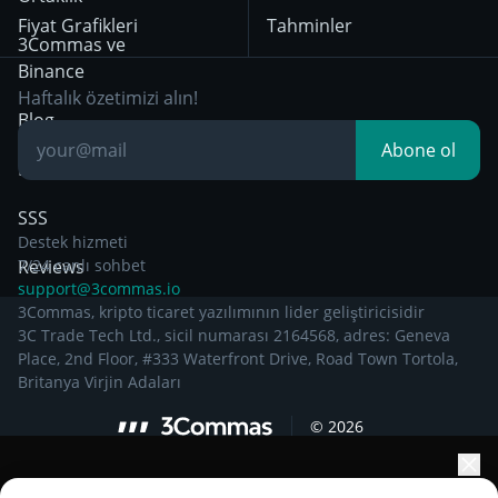
itibaren geçerli olan
Fiyat Grafikleri
Tahminler
Gizlilik Bildirimi
Day Trading
3Commas ve
Binance
Other Legal
Breakout Trading
Haftalık özetimizi alın!
Documentation
Blog
Abone ol
Bilgiye dayalı
SSS
Destek hizmeti
Reviews
7/24 canlı sohbet
support@3commas.io
3Commas, kripto ticaret yazılımının lider geliştiricisidir
3C Trade Tech Ltd., sicil numarası 2164568, adres: Geneva
Place, 2nd Floor, #333 Waterfront Drive, Road Town Tortola,
Britanya Virjin Adaları
©
2026
Portföyünüzün büyümesini yapay zekâ ile artırın