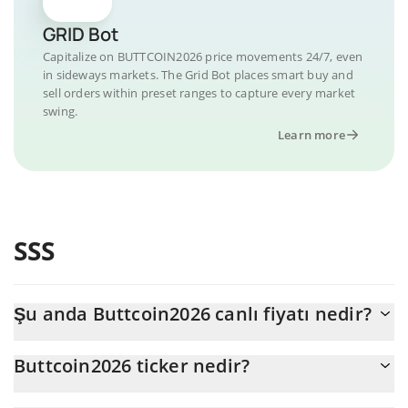
GRID Bot
Capitalize on BUTTCOIN2026 price movements 24/7, even
in sideways markets. The Grid Bot places smart buy and
sell orders within preset ranges to capture every market
swing.
Learn more
SSS
Şu anda Buttcoin2026 canlı fiyatı nedir?
Buttcoin2026 'nun şu anda USD cinsinden gerçek fiyatı $
Buttcoin2026 ticker nedir?
0,000365'dır
Buttcoin2026 ticker'ı BUTTCOIN2026'dir