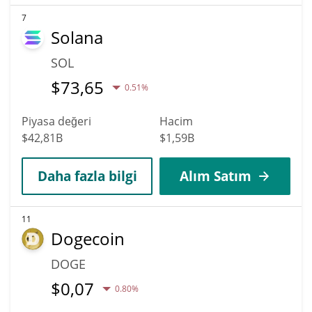
7
Solana
SOL
$
73,65
0.51%
Piyasa değeri
Hacim
$42,81B
$1,59B
Daha fazla bilgi
Alım Satım
11
Dogecoin
DOGE
$
0,07
0.80%