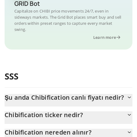
GRID Bot
Capitalize on CHIBI price movements 24/7, even in
sideways markets. The Grid Bot places smart buy and sell
orders within preset ranges to capture every market
swing.
Learn more
SSS
Şu anda Chibification canlı fiyatı nedir?
Chibification 'nun şu anda USD cinsinden gerçek fiyatı $
Chibification ticker nedir?
0,000054'dır
Chibification ticker'ı CHIBI'dir
Chibification nereden alınır?