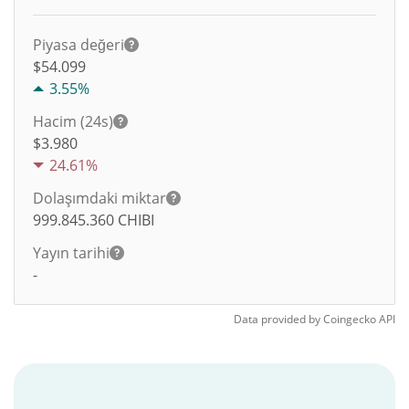
Piyasa değeri
$54.099
3.55%
Hacim (24s)
$
3.980
24.61%
Dolaşımdaki miktar
999.845.360
CHIBI
Yayın tarihi
-
Data provided by
Coingecko
API