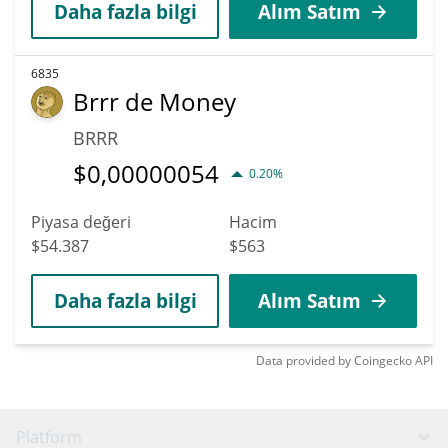
Daha fazla bilgi
Alım Satım
6835
Brrr de Money
BRRR
$
0,00000054
0.20%
Piyasa değeri
Hacim
$54.387
$563
Daha fazla bilgi
Alım Satım
Data provided by
Coingecko
API
Platform