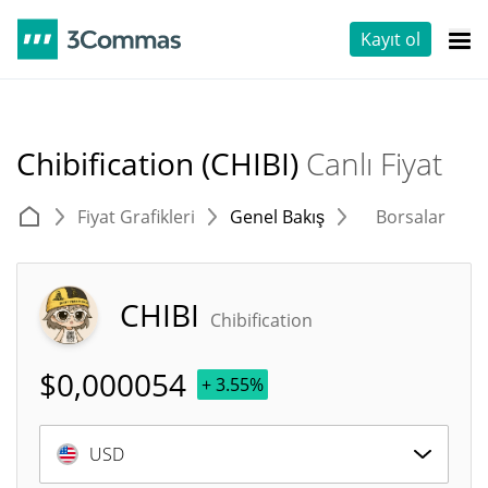
Kayıt ol
Chibification (CHIBI)
Canlı Fiyat
Fiyat Grafikleri
Genel Bakış
Borsalar
T
CHIBI
Chibification
$
0,000054
+ 3.55%
USD