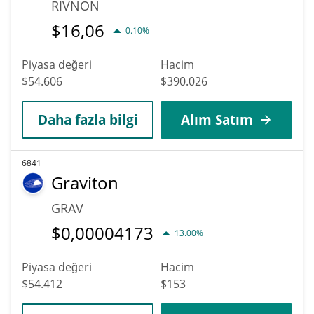
RIVNON
$
16,06
0.10%
Piyasa değeri
Hacim
$54.606
$390.026
Daha fazla bilgi
Alım Satım
6841
Graviton
GRAV
$
0,00004173
13.00%
Piyasa değeri
Hacim
$54.412
$153