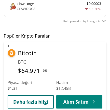
$0,00003
Claw Doge
CLAWDOGE
93.30%
Data provided by
Coingecko
API
Popüler Kripto Paralar
1
Bitcoin
BTC
$
64.971
0%
Piyasa değeri
Hacim
$1,3T
$12,45B
Daha fazla bilgi
Alım Satım