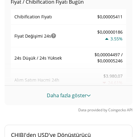
Fiyat / Chibification Fiyatı Bugün
$0,00005411
Chibification Fiyatı
$0,00000186
Fiyat Değişimi
24s
3.55%
$0,00004497 /
24s Düşük / 24s Yüksek
$0,00005246
$3.980,07
Alım Satım Hacmi
24h
24.61%
Daha fazla göster
0,073570121
Hacim / Piyasa Değeri
Data provided by
Coingecko
API
0,000002374908%
Piyasa hakimiyeti
#6848
Piyasa sıralaması
CHIBI'den USD'ye Dönüştürücü