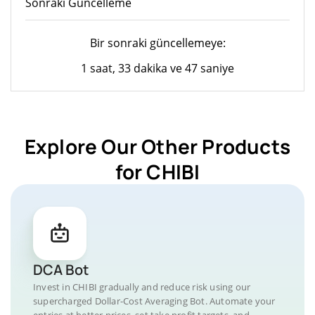
Sonraki Güncelleme
Bir sonraki güncellemeye:
1 saat, 33 dakika ve 47 saniye
Explore Our Other Products
for CHIBI
DCA Bot
Invest in CHIBI gradually and reduce risk using our
supercharged Dollar-Cost Averaging Bot. Automate your
entries at better prices, set take profit targets, and