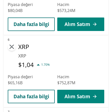
Piyasa değeri
Hacim
$80,04B
$573,24M
Daha fazla bilgi
Alım Satım
6
XRP
XRP
$
1,04
1.70%
Piyasa değeri
Hacim
$65,16B
$752,87M
Daha fazla bilgi
Alım Satım
7