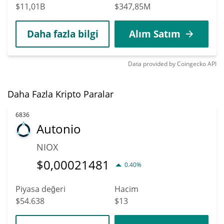
$11,01B
$347,85M
Daha fazla bilgi
Alım Satım
Data provided by
Coingecko
API
Daha Fazla Kripto Paralar
6836
Autonio
NIOX
$
0,00021481
0.40%
Piyasa değeri
Hacim
$54.638
$13