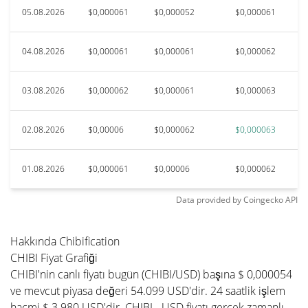
05.08.2026
$0,000061
$0,000052
$0,000061
04.08.2026
$0,000061
$0,000061
$0,000062
03.08.2026
$0,000062
$0,000061
$0,000063
02.08.2026
$0,00006
$0,000062
$0,000063
01.08.2026
$0,000061
$0,00006
$0,000062
Data provided by
Coingecko
API
Hakkında Chibification
CHIBI Fiyat Grafiği
CHIBI'nin canlı fiyatı bugün (CHIBI/USD) başına $ 0,000054
ve mevcut piyasa değeri 54.099 USD'dir. 24 saatlik işlem
hacmi $ 3.980 USD'dir. CHIBI - USD fiyatı gerçek zamanlı