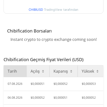
$0,000046201129 /
90g Düşük/90g Yüksek
$0,000062398302
CHIBIUSD
TradingView tarafından
52 Hafta Düşük / 52 Hafta
$0,000046201129 /
$0,000062951388
Yüksek
Chibification Borsaları
$0,00131443
Tüm Zamanlar Yüksek
Instant crypto to crypto exchange coming soon!
95.88%
Mar 26, 2026 (4 ay önce)
$0,00004497
Tüm Zamanlar Düşük
Chibification Geçmiş Fiyat Verileri (USD)
20.33%
Ağu 8, 2026 (0 gün önce)
Tarih
Açılış
Kapanış
Yüksek
07.08.2026
$0,000051
$0,000052
$0,000053
06.08.2026
$0,000052
$0,000051
$0,000052