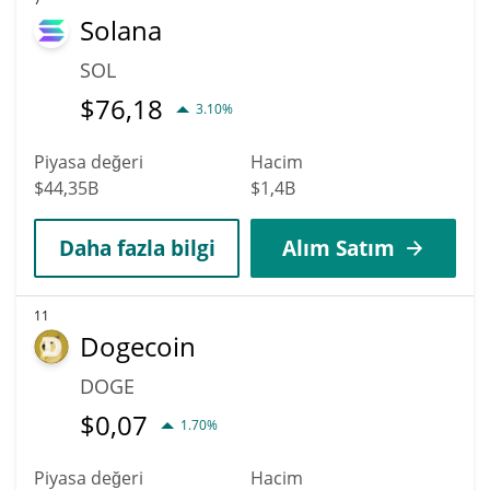
Solana
SOL
$
76,18
3.10%
Piyasa değeri
Hacim
$44,35B
$1,4B
Daha fazla bilgi
Alım Satım
11
Dogecoin
DOGE
$
0,07
1.70%
Piyasa değeri
Hacim