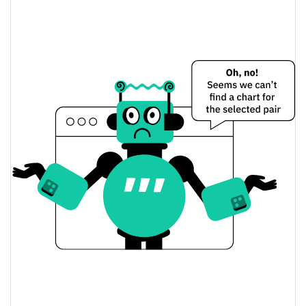
$0,000052212441 /
Dünkü Düşük / Yüksek
$0,000052244531
$0,000052212441 /
Dünkü Açılış / Kapanış
$0,000052244531
3.60%
Dünkü Değişim
$227,15481
Dünkü Hacim
Bitcoin Fiyat Geçmişi
$0,000045048387 /
7g Düşük/7g Yüksek
$0,000062951388
$0,000047443452 /
30g Düşük/30g Yüksek
$0,000053198337