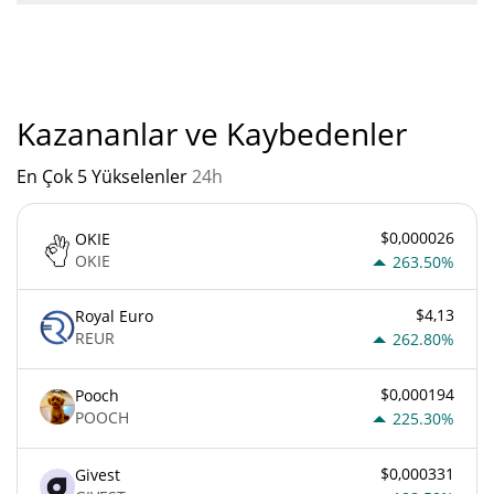
"
Chibification'un mevcut Pazar sıralaması:
Kazananlar ve Kaybedenler
En Çok 5 Yükselenler
24h
$0,000026
OKIE
OKIE
263.50%
$4,13
Royal Euro
REUR
262.80%
$0,000194
Pooch
POOCH
225.30%
$0,000331
Givest