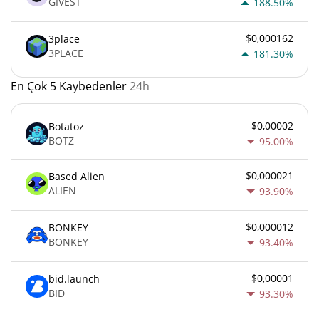
GIVEST
188.50%
$0,000162
3place
3PLACE
181.30%
En Çok 5 Kaybedenler
24h
$0,00002
Botatoz
BOTZ
95.00%
$0,000021
Based Alien
ALIEN
93.90%
$0,000012
BONKEY
BONKEY
93.40%
$0,00001
bid.launch
BID
93.30%