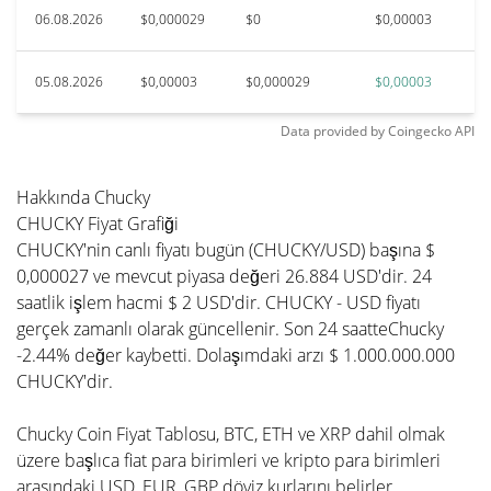
06.08.2026
$0,000029
$0
$0,00003
05.08.2026
$0,00003
$0,000029
$0,00003
Data provided by
Coingecko
API
Hakkında Chucky
CHUCKY Fiyat Grafiği
CHUCKY'nin canlı fiyatı bugün (CHUCKY/USD) başına $
0,000027 ve mevcut piyasa değeri 26.884 USD'dir. 24
saatlik işlem hacmi $ 2 USD'dir. CHUCKY - USD fiyatı
gerçek zamanlı olarak güncellenir. Son 24 saatteChucky
-2.44% değer kaybetti. Dolaşımdaki arzı $ 1.000.000.000
CHUCKY'dir.
Chucky Coin Fiyat Tablosu, BTC, ETH ve XRP dahil olmak
üzere başlıca fiat para birimleri ve kripto para birimleri
arasındaki USD, EUR, GBP döviz kurlarını belirler.