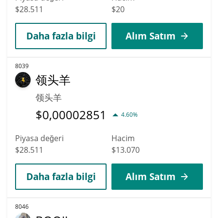
$28.511
$20
Daha fazla bilgi
Alım Satım
8039
领头羊
领头羊
$
0,00002851
4.60%
Piyasa değeri
Hacim
$28.511
$13.070
Daha fazla bilgi
Alım Satım
8046