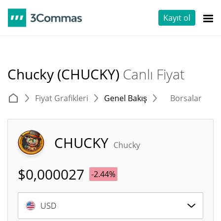
Kayıt ol
Chucky (CHUCKY)
Canlı Fiyat
Fiyat Grafikleri
Genel Bakış
Borsalar
T
CHUCKY
Chucky
$
0,000027
-2.44%
USD