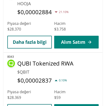
HOOJA
$
0,00002884
21.10%
Piyasa değeri
Hacim
$28.370
$3.758
Daha fazla bilgi
Alım Satım
8043
QUBI Tokenized RWA
$QBIT
$
0,00002837
0.10%
Piyasa değeri
Hacim
$28.369
$59