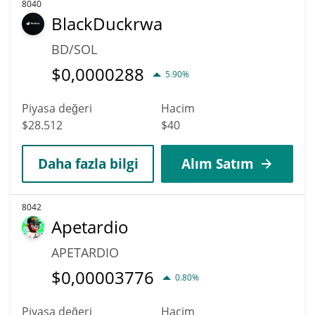
8040
BlackDuckrwa
BD/SOL
$
0,0000288
5.90%
Piyasa değeri
Hacim
$28.512
$40
Daha fazla bilgi
Alım Satım
8042
Apetardio
APETARDIO
$
0,00003776
0.80%
Piyasa değeri
Hacim