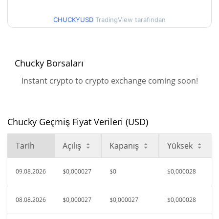
$0,000026465023 /
90g Düşük/90g Yüksek
$0,000027171247
CHUCKYUSD
TradingView tarafından
52 Hafta Düşük / 52 Hafta
$0,00002578086 /
$0,000030346736
Yüksek
Chucky Borsaları
$0,00209202
Tüm Zamanlar Yüksek
Instant crypto to crypto exchange coming soon!
98.71%
May 3, 2024 (2 yıl önce)
$0,00002539
Tüm Zamanlar Düşük
Chucky Geçmiş Fiyat Verileri (USD)
5.87%
Ağu 8, 2026 (2 gün önce)
Tarih
Açılış
Kapanış
Yüksek
09.08.2026
$0,000027
$0
$0,000028
08.08.2026
$0,000027
$0,000027
$0,000028