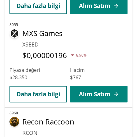
Daha fazla bilgi
Alım Satım
8055
MXS Games
XSEED
$
0,00000196
8.90%
Piyasa değeri
Hacim
$28.350
$767
Daha fazla bilgi
Alım Satım
8960
Recon Raccoon
RCON