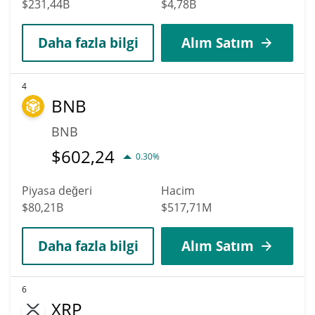
$231,44B
$4,78B
Daha fazla bilgi
Alım Satım
4
BNB
BNB
$
602,24
0.30%
Piyasa değeri
Hacim
$80,21B
$517,71M
Daha fazla bilgi
Alım Satım
6
XRP