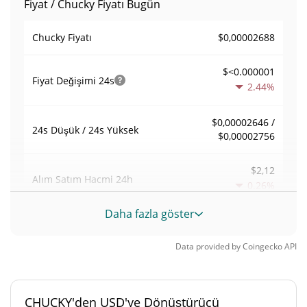
Fiyat / Chucky Fiyatı Bugün
$0,00002688
Chucky Fiyatı
$<0.000001
Fiyat Değişimi
24s
2.44%
$0,00002646 /
24s Düşük / 24s Yüksek
$0,00002756
$2,12
Alım Satım Hacmi
24h
0.26%
Daha fazla göster
0,000078857313
Hacim / Piyasa Değeri
Data provided by
Coingecko
API
0,0000011801887%
Piyasa hakimiyeti
#8182
Piyasa sıralaması
CHUCKY'den USD'ye Dönüştürücü