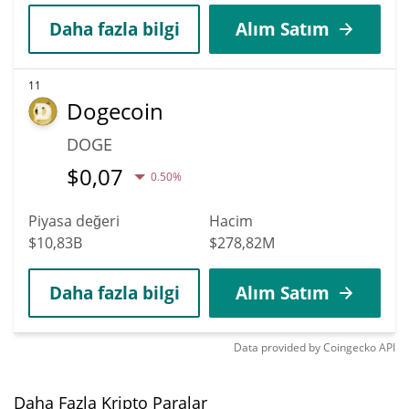
Daha fazla bilgi
Alım Satım
11
Dogecoin
DOGE
$
0,07
0.50%
Piyasa değeri
Hacim
$10,83B
$278,82M
Daha fazla bilgi
Alım Satım
Data provided by
Coingecko
API
Daha Fazla Kripto Paralar