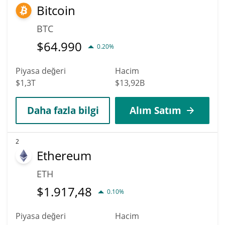
Bitcoin
BTC
$
64.990
0.20%
Piyasa değeri
Hacim
$1,3T
$13,92B
Daha fazla bilgi
Alım Satım
2
Ethereum
ETH
$
1.917,48
0.10%
Piyasa değeri
Hacim