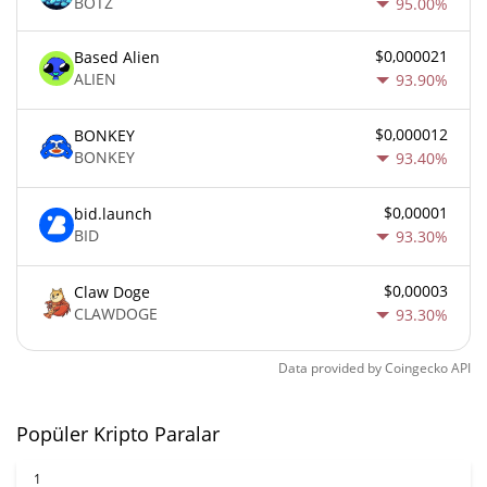
BOTZ
95.00%
$0,000021
Based Alien
ALIEN
93.90%
$0,000012
BONKEY
BONKEY
93.40%
$0,00001
bid.launch
BID
93.30%
$0,00003
Claw Doge
CLAWDOGE
93.30%
Data provided by
Coingecko
API
Popüler Kripto Paralar
1