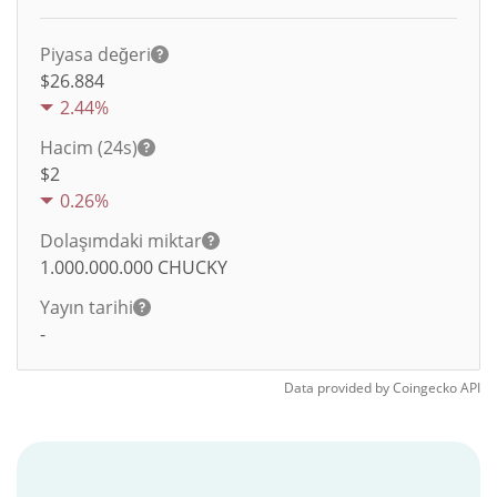
Piyasa değeri
$26.884
2.44%
Hacim (24s)
$
2
0.26%
Dolaşımdaki miktar
1.000.000.000
CHUCKY
Yayın tarihi
-
Data provided by
Coingecko
API