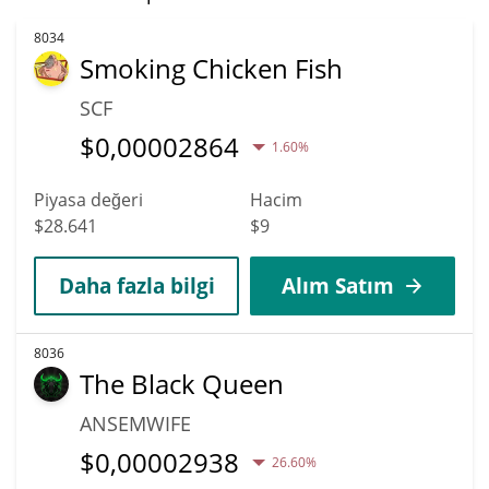
8034
Smoking Chicken Fish
SCF
$
0,00002864
1.60%
Piyasa değeri
Hacim
$28.641
$9
Daha fazla bilgi
Alım Satım
8036
The Black Queen
ANSEMWIFE
$
0,00002938
26.60%