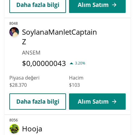
Daha fazla bilgi
Alım Satım
8048
SoylanaManletCaptain
Z
ANSEM
$
0,00000043
3.20%
Piyasa değeri
Hacim
$28.370
$103
Daha fazla bilgi
Alım Satım
8056
Hooja