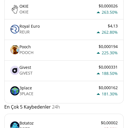
$0,000026
OKIE
OKIE
263.50%
$4,13
Royal Euro
REUR
262.80%
$0,000194
Pooch
POOCH
225.30%
$0,000331
Givest
GIVEST
188.50%
$0,000162
3place
3PLACE
181.30%
En Çok 5 Kaybedenler
24h
$0,00002
Botatoz