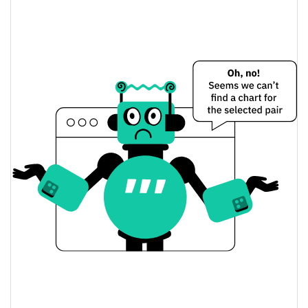
$0,000026465023 /
Dünkü Düşük / Yüksek
$0,000026532906
$0,000026465023 /
Dünkü Açılış / Kapanış
$0,000026532906
1.44%
Dünkü Değişim
$19,137928
Dünkü Hacim
Bitcoin Fiyat Geçmişi
$0,00002578086 /
7g Düşük/7g Yüksek
$0,000030346736
$0,000026465023 /
30g Düşük/30g Yüksek
$0,000027656255