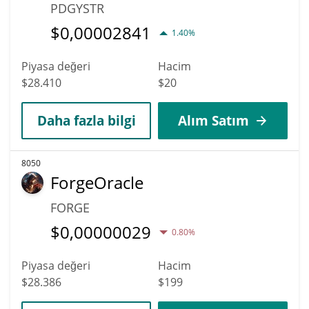
PDGYSTR
$
0,00002841
1.40%
Piyasa değeri
Hacim
$28.410
$20
Daha fazla bilgi
Alım Satım
8050
ForgeOracle
FORGE
$
0,00000029
0.80%
Piyasa değeri
Hacim
$28.386
$199