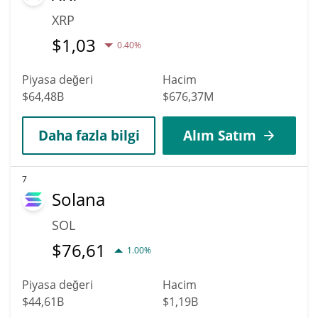
XRP
$
1,03
0.40%
Piyasa değeri
Hacim
$64,48B
$676,37M
Daha fazla bilgi
Alım Satım
7
Solana
SOL
$
76,61
1.00%
Piyasa değeri
Hacim
$44,61B
$1,19B