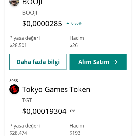
BOOJI
BOOJI
$
0,0000285
0.80%
Piyasa değeri
Hacim
$28.501
$26
Daha fazla bilgi
Alım Satım
8038
Tokyo Games Token
TGT
$
0,00019304
0%
Piyasa değeri
Hacim
$28.474
$193