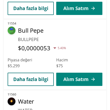
Daha fazla bilgi
Alım Satım
11554
Bull Pepe
BULLPEPE
$
0,0000053
5.40%
Piyasa değeri
Hacim
$5.299
$75
Daha fazla bilgi
Alım Satım
11560
Water