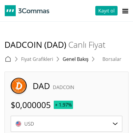
Kayıt ol
DADCOIN (DAD)
Canlı Fiyat
Fiyat Grafikleri
Genel Bakış
Borsalar
T
DAD
DADCOIN
$
0,000005
+ 1.97%
USD