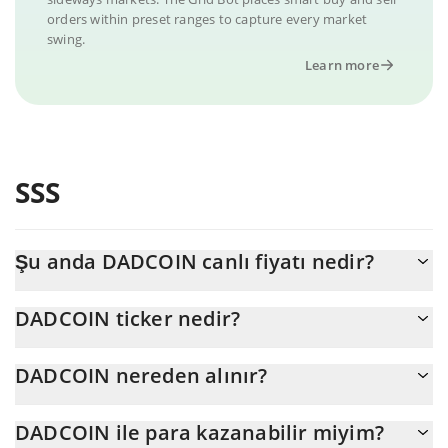
orders within preset ranges to capture every market
swing.
Learn more
SSS
Şu anda DADCOIN canlı fiyatı nedir?
DADCOIN 'nun şu anda USD cinsinden gerçek fiyatı $
DADCOIN ticker nedir?
0,000005'dır
DADCOIN ticker'ı DAD'dir
DADCOIN nereden alınır?
DADCOIN'yu herhangi bir borsadan veya p2p transfer yoluyla
DADCOIN ile para kazanabilir miyim?
satın alabilirsiniz. Ve DADCOIN ticareti yapmanın en iyi yolu bir