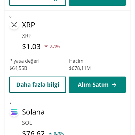
6
XRP
XRP
$
1,03
0.70%
Piyasa değeri
Hacim
$64,55B
$678,11M
Daha fazla bilgi
Alım Satım
7
Solana
SOL
$
76,62
0.70%