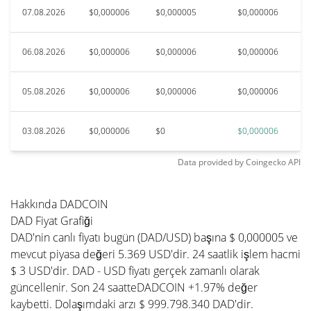
07.08.2026
$0,000006
$0,000005
$0,000006
06.08.2026
$0,000006
$0,000006
$0,000006
05.08.2026
$0,000006
$0,000006
$0,000006
03.08.2026
$0,000006
$0
$0,000006
Data provided by
Coingecko
API
Hakkında DADCOIN
DAD Fiyat Grafiği
DAD'nin canlı fiyatı bugün (DAD/USD) başına $ 0,000005 ve
mevcut piyasa değeri 5.369 USD'dir. 24 saatlik işlem hacmi
$ 3 USD'dir. DAD - USD fiyatı gerçek zamanlı olarak
güncellenir. Son 24 saatteDADCOIN +1.97% değer
kaybetti. Dolaşımdaki arzı $ 999.798.340 DAD'dir.