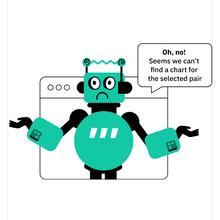
$0,0000052828501 /
Dünkü Düşük / Yüksek
$0,0000053162804
$0,0000052828501 /
Dünkü Açılış / Kapanış
$0,0000053162804
1.33%
Dünkü Değişim
$2,2395727
Dünkü Hacim
Bitcoin Fiyat Geçmişi
$0,0000051399306 /
7g Düşük/7g Yüksek
$0,0000058133717
$0,0000052235625 /
30g Düşük/30g Yüksek
$0,000005422537