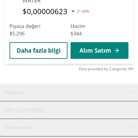
WATER
$
0,00000623
21.40%
Piyasa değeri
Hacim
$5.296
$344
Daha fazla bilgi
Alım Satım
Data provided by
Coingecko
API
Platform
GRID Botu
Sistem durumu
Alım Satım Botları
DCA Botları
Backtesting
Binance
BitMEX
Geliştiriciler
Signal Botu
AI Asistan