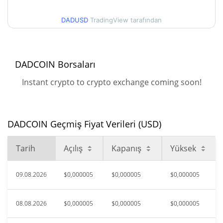
$0,0000051399306 /
90g Düşük/90g Yüksek
$0,0000057489301
DADUSD
TradingView tarafından
52 Hafta Düşük / 52 Hafta
$0,0000051399306 /
$0,0000058133717
Yüksek
DADCOIN Borsaları
$0,00115591
Tüm Zamanlar Yüksek
Instant crypto to crypto exchange coming soon!
99.54%
May 14, 2026 (2 ay önce)
$0,00000514
Tüm Zamanlar Düşük
DADCOIN Geçmiş Fiyat Verileri (USD)
4.53%
Ağu 8, 2026 (2 gün önce)
Tarih
Açılış
Kapanış
Yüksek
09.08.2026
$0,000005
$0,000005
$0,000005
08.08.2026
$0,000005
$0,000005
$0,000005