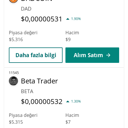
DAD
$
0,00000531
1.90%
Piyasa değeri
Hacim
$5.316
$9
Daha fazla bilgi
Alım Satım
11545
Beta Trader
BETA
$
0,00000532
1.30%
Piyasa değeri
Hacim
$5.315
$7