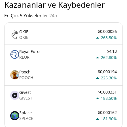
Kazananlar ve Kaybedenler
En Çok 5 Yükselenler
24h
$0,000026
OKIE
OKIE
263.50%
$4,13
Royal Euro
REUR
262.80%
$0,000194
Pooch
POOCH
225.30%
$0,000331
Givest
GIVEST
188.50%
$0,000162
3place
3PLACE
181.30%