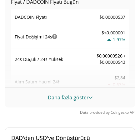
Fiyat / DADCOIN Fiyatı Bugün
$0,00000537
DADCOIN Fiyatı
$<0.000001
Fiyat Değişimi
24s
1.97%
$0,00000526 /
24s Düşük / 24s Yüksek
$0,00000543
$2,84
Alım Satım Hacmi
24h
0.63%
Daha fazla göster
0,00052898917
Hacim / Piyasa Değeri
Data provided by
Coingecko
API
<0.000001%
Piyasa hakimiyeti
#11544
Piyasa sıralaması
DAD'den USD'ye Dönüştürücü