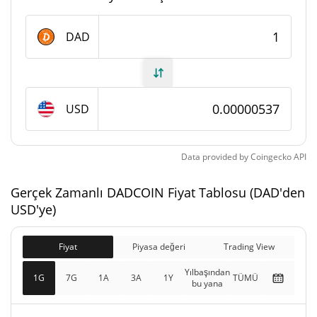
DADCOIN Arzı
DAD
999.798.342,982 DAD
Daloşımdaki Arz
999.798.342,982 DAD
Toplam Arz
USD
1.000.000.000 DAD
Maks Arz
Data provided by
Coingecko
API
DADCOIN piyasa değeri
Gerçek Zamanlı DADCOIN Fiyat Tablosu (DAD'den
$5.368,73
Piyasa Değeri
USD'ye)
1.97%
Fiyat
Piyasa değeri
Trading View
$5.368,73
Tamamen Seyreltilmiş
1.33%
Piyasa değeri
Yılbaşından
1G
7G
1A
3A
1Y
TÜMÜ
bu yana
Dünkü DADCOIN Fiyatı