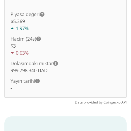
Piyasa değeri
$5.369
1.97%
Hacim (24s)
$
3
0.63%
Dolaşımdaki miktar
999.798.340
DAD
Yayın tarihi
-
Data provided by
Coingecko
API