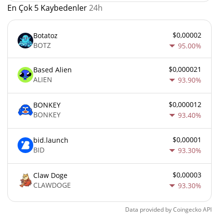
En Çok 5 Kaybedenler
24h
$0,00002
Botatoz
BOTZ
95.00%
$0,000021
Based Alien
ALIEN
93.90%
$0,000012
BONKEY
BONKEY
93.40%
$0,00001
bid.launch
BID
93.30%
$0,00003
Claw Doge
CLAWDOGE
93.30%
Data provided by
Coingecko
API