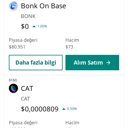
Bonk On Base
BONK
$
0
1.00%
Piyasa değeri
Hacim
$80.951
$73
Daha fazla bilgi
Alım Satım
6160
CAT
CAT
$
0,0000809
0.50%
Piyasa değeri
Hacim