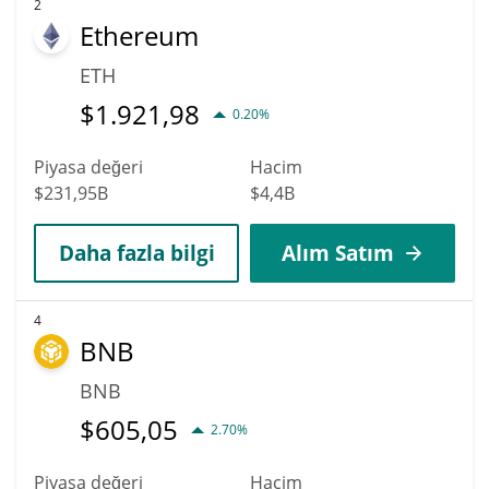
2
Ethereum
ETH
$
1.921,98
0.20%
Piyasa değeri
Hacim
$231,95B
$4,4B
Daha fazla bilgi
Alım Satım
4
BNB
BNB
$
605,05
2.70%
Piyasa değeri
Hacim