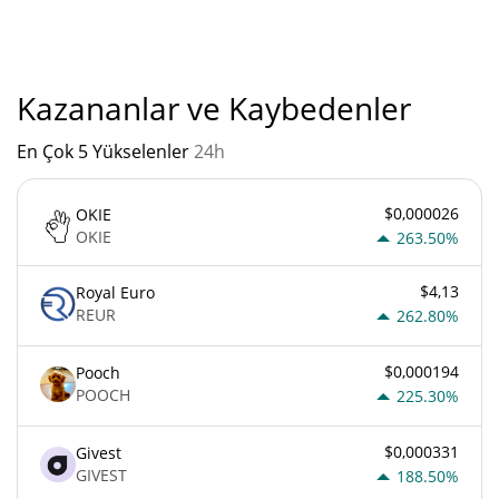
Darksol'un mevcut Pazar sıralaması:
Kazananlar ve Kaybedenler
En Çok 5 Yükselenler
24h
$0,000026
OKIE
OKIE
263.50%
$4,13
Royal Euro
REUR
262.80%
$0,000194
Pooch
POOCH
225.30%
$0,000331
Givest
GIVEST
188.50%