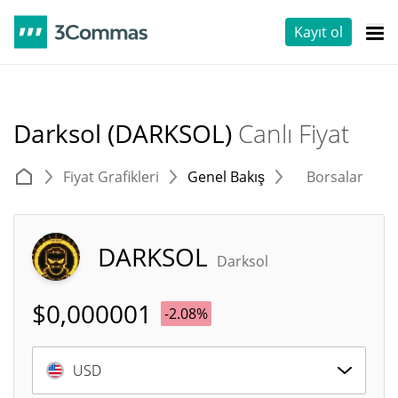
Kayıt ol
Darksol (DARKSOL)
Canlı Fiyat
Fiyat Grafikleri
Genel Bakış
Borsalar
T
DARKSOL
Darksol
$
0,000001
-2.08%
USD