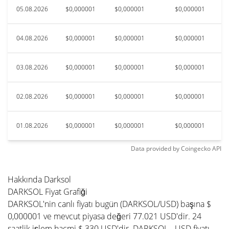
05.08.2026
$0,000001
$0,000001
$0,000001
04.08.2026
$0,000001
$0,000001
$0,000001
03.08.2026
$0,000001
$0,000001
$0,000001
02.08.2026
$0,000001
$0,000001
$0,000001
01.08.2026
$0,000001
$0,000001
$0,000001
Data provided by
Coingecko
API
Hakkında Darksol
DARKSOL Fiyat Grafiği
DARKSOL'nin canlı fiyatı bugün (DARKSOL/USD) başına $
0,000001 ve mevcut piyasa değeri 77.021 USD'dir. 24
saatlik işlem hacmi $ 330 USD'dir. DARKSOL - USD fiyatı