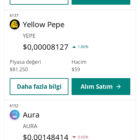
6137
Yellow Pepe
YEPE
$
0,00008127
1.80%
Piyasa değeri
Hacim
$81.250
$59
Daha fazla bilgi
Alım Satım
6152
Aura
AURA
$
0,00148414
0.60%