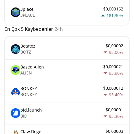
$0,000162
3place
3PLACE
181.30%
En Çok 5 Kaybedenler
24h
$0,00002
Botatoz
BOTZ
95.00%
$0,000021
Based Alien
ALIEN
93.90%
$0,000012
BONKEY
BONKEY
93.40%
$0,00001
bid.launch
BID
93.30%
$0,00003
Claw Doge