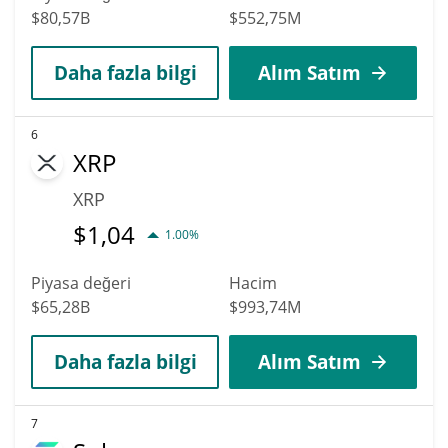
$80,57B
$552,75M
Daha fazla bilgi
Alım Satım
6
XRP
XRP
$
1,04
1.00%
Piyasa değeri
Hacim
$65,28B
$993,74M
Daha fazla bilgi
Alım Satım
7