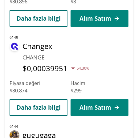
$80.896
$8
Daha fazla bilgi
Alım Satım
6149
Changex
CHANGE
$
0,00039951
54.30%
Piyasa değeri
Hacim
$80.874
$299
Daha fazla bilgi
Alım Satım
6144
gugugaga