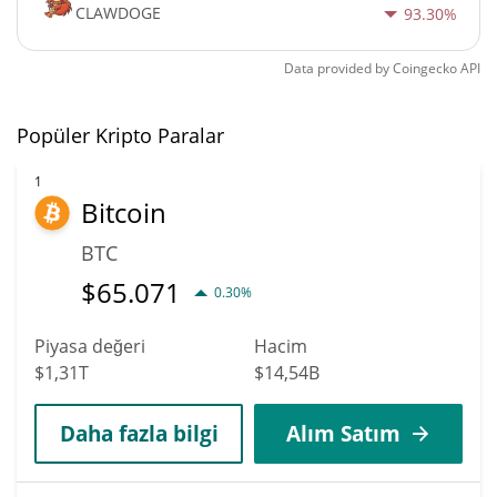
CLAWDOGE
93.30%
Data provided by
Coingecko
API
Popüler Kripto Paralar
1
Bitcoin
BTC
$
65.071
0.30%
Piyasa değeri
Hacim
$1,31T
$14,54B
Daha fazla bilgi
Alım Satım