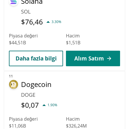
Solana
SOL
$
76,46
3.30%
Piyasa değeri
Hacim
$44,51B
$1,51B
Daha fazla bilgi
Alım Satım
11
Dogecoin
DOGE
$
0,07
1.90%
Piyasa değeri
Hacim
$11,06B
$326,24M