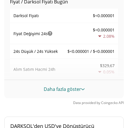
Fiyat / Darksol Fiyatı Bugün
$<0.000001
Darksol Fiyatı
$<0.000001
Fiyat Değişimi
24s
2.08%
$<0.000001 / $<0.000001
24s Düşük / 24s Yüksek
$329,67
Alım Satım Hacmi
24h
0.05%
0,0042802612
Hacim / Piyasa Değeri
Daha fazla göster
0,0000033811677%
Piyasa hakimiyeti
Data provided by
Coingecko
API
#6241
Piyasa sıralaması
DARKSOL'den USD'ye Dönüştürücü