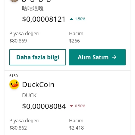
咕咕嘎嘎
$
0,00008121
1.50%
Piyasa değeri
Hacim
$80.869
$266
Daha fazla bilgi
Alım Satım
6150
DuckCoin
DUCK
$
0,00008084
0.50%
Piyasa değeri
Hacim
$80.862
$2.418