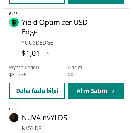
6135
Yield Optimizer USD
Edge
YOUSDEDGE
$
1,01
0%
Piyasa değeri
Hacim
$81.436
$0
Daha fazla bilgi
Alım Satım
6136
NUVA nvYLDS
NVYLDS