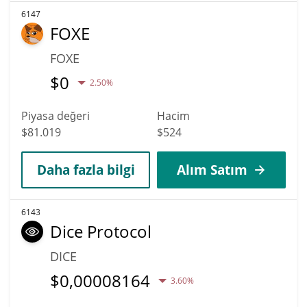
6147
FOXE
FOXE
$
0
2.50%
Piyasa değeri
Hacim
$81.019
$524
Daha fazla bilgi
Alım Satım
6143
Dice Protocol
DICE
$
0,00008164
3.60%