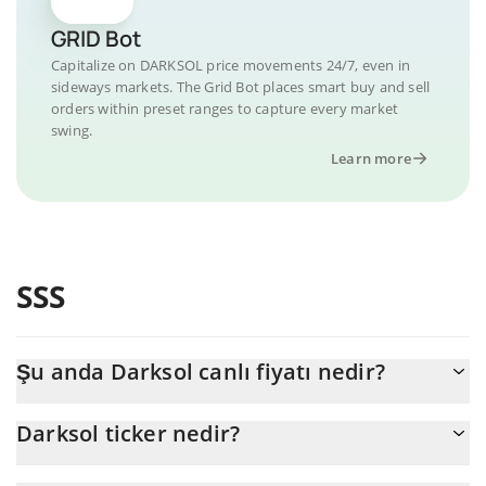
GRID Bot
Capitalize on DARKSOL price movements 24/7, even in
sideways markets. The Grid Bot places smart buy and sell
orders within preset ranges to capture every market
swing.
Learn more
SSS
Şu anda Darksol canlı fiyatı nedir?
Darksol 'nun şu anda USD cinsinden gerçek fiyatı $ 0,000001'dır
Darksol ticker nedir?
Darksol ticker'ı DARKSOL'dir