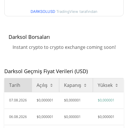
$0,00001371
Tüm Zamanlar Yüksek
DARKSOLUSD
TradingView tarafından
94.38%
May 17, 2026 (2 ay önce)
$<0.000001
Tüm Zamanlar Düşük
Darksol Borsaları
3.62%
Ağu 2, 2026 (5 gün önce)
Instant crypto to crypto exchange coming soon!
Darksol Geçmiş Fiyat Verileri (USD)
Tarih
Açılış
Kapanış
Yüksek
07.08.2026
$0,000001
$0,000001
$0,000001
06.08.2026
$0,000001
$0,000001
$0,000001