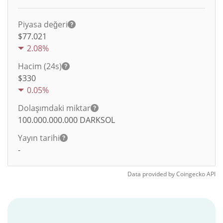
Piyasa değeri
$77.021
2.08%
Hacim (24s)
$
330
0.05%
Dolaşımdaki miktar
100.000.000.000
DARKSOL
Yayın tarihi
-
Data provided by
Coingecko
API