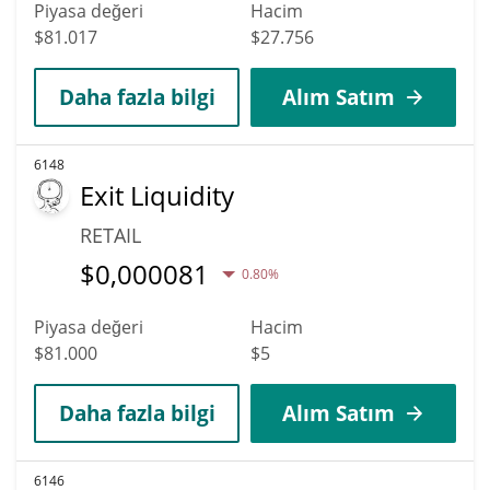
Piyasa değeri
Hacim
$81.017
$27.756
Daha fazla bilgi
Alım Satım
6148
Exit Liquidity
RETAIL
$
0,000081
0.80%
Piyasa değeri
Hacim
$81.000
$5
Daha fazla bilgi
Alım Satım
6146