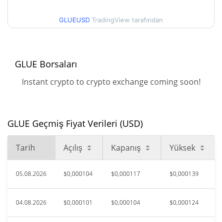
90g Düşük/90g Yüksek
$0,00013942514
GLUEUSD
TradingView tarafından
52 Hafta Düşük / 52 Hafta
$0,000069025833 /
$0,00014637327
Yüksek
GLUE Borsaları
$0,00044834
Tüm Zamanlar Yüksek
74.70%
Tem 1, 2026 (1 ay önce)
Instant crypto to crypto exchange coming soon!
$0,00005246
Tüm Zamanlar Düşük
116.20%
Tem 15, 2026 (21 gün önce)
GLUE Geçmiş Fiyat Verileri (USD)
Tarih
Açılış
Kapanış
Yüksek
05.08.2026
$0,000104
$0,000117
$0,000139
04.08.2026
$0,000101
$0,000104
$0,000124