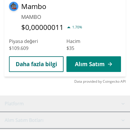
Mambo
MAMBO
$
0,00000011
1.70%
Piyasa değeri
Hacim
$109.609
$35
Daha fazla bilgi
Alım Satım
Data provided by
Coingecko
API
Platform
GRID Botu
Sistem durumu
Alım Satım Botları