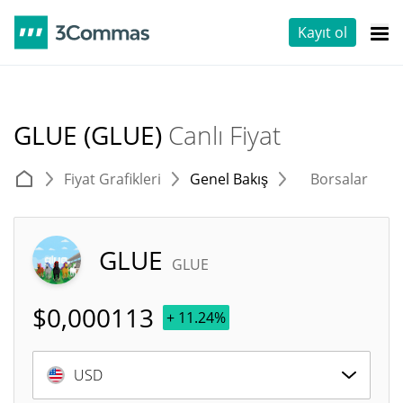
Kayıt ol
GLUE (GLUE)
Canlı Fiyat
Fiyat Grafikleri
Genel Bakış
Borsalar
T
GLUE
GLUE
$
0,000113
+ 11.24%
USD