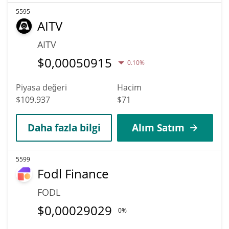
5595
AITV
AITV
$
0,00050915
0.10%
Piyasa değeri
Hacim
$109.937
$71
Daha fazla bilgi
Alım Satım
5599
Fodl Finance
FODL
$
0,00029029
0%