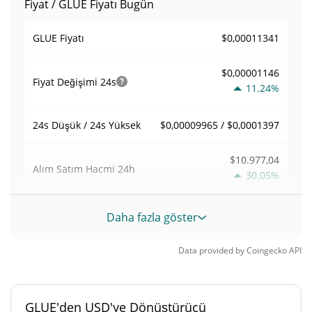
Fiyat / GLUE Fiyatı Bugün
$0,00011341
GLUE Fiyatı
$0,00001146
Fiyat Değişimi
24s
11.24%
$0,00009965 / $0,0001397
24s Düşük / 24s Yüksek
$10.977,04
Alım Satım Hacmi
24h
30.05%
0,10035509
Hacim / Piyasa Değeri
Daha fazla göster
0,0000048141565%
Piyasa hakimiyeti
Data provided by
Coingecko
API
#5602
Piyasa sıralaması
GLUE'den USD'ye Dönüştürücü