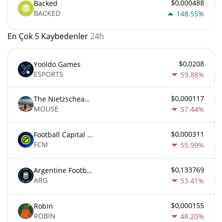
$0,000488
Backed
BACKED
148.55%
En Çok 5 Kaybedenler
24h
$0,0208
Yooldo Games
ESPORTS
59.88%
$0,000117
The Nietzschean Mouse
MOUSE
57.44%
$0,000311
Football Capital Markets
FCM
55.99%
$0,133769
Argentine Football Association Fan Token
ARG
53.41%
$0,000155
Robin
ROBIN
48.20%