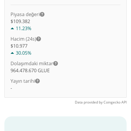
Piyasa değeri
$109.382
11.23%
Hacim (24s)
$
10.977
30.05%
Dolaşımdaki miktar
964.478.670
GLUE
Yayın tarihi
-
Data provided by
Coingecko
API