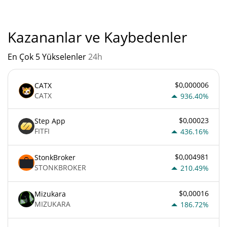
Kazananlar ve Kaybedenler
En Çok 5 Yükselenler
24h
$0,000006
CATX
CATX
936.40%
$0,00023
Step App
FITFI
436.16%
$0,004981
StonkBroker
STONKBROKER
210.49%
$0,00016
Mizukara
MIZUKARA
186.72%