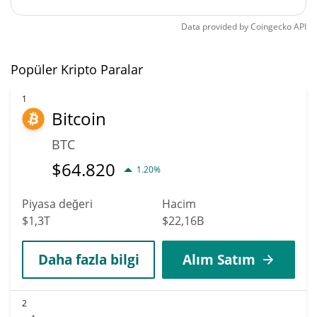
Data provided by
Coingecko
API
Popüler Kripto Paralar
1
Bitcoin
BTC
$
64.820
1.20%
Piyasa değeri
Hacim
$1,3T
$22,16B
Daha fazla bilgi
Alım Satım
2