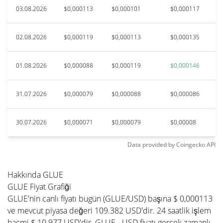
03.08.2026
$0,000113
$0,000101
$0,000117
02.08.2026
$0,000119
$0,000113
$0,000135
01.08.2026
$0,000088
$0,000119
$0,000146
31.07.2026
$0,000079
$0,000088
$0,000086
30.07.2026
$0,000071
$0,000079
$0,00008
Data provided by
Coingecko
API
Hakkında GLUE
GLUE Fiyat Grafiği
GLUE'nin canlı fiyatı bugün (GLUE/USD) başına $ 0,000113
ve mevcut piyasa değeri 109.382 USD'dir. 24 saatlik işlem
hacmi $ 10.977 USD'dir. GLUE - USD fiyatı gerçek zamanlı