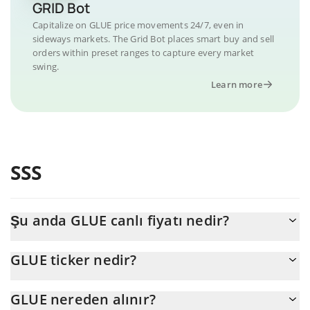
GRID Bot
Capitalize on GLUE price movements 24/7, even in
sideways markets. The Grid Bot places smart buy and sell
orders within preset ranges to capture every market
swing.
Learn more
SSS
Şu anda GLUE canlı fiyatı nedir?
GLUE 'nun şu anda USD cinsinden gerçek fiyatı $ 0,000113'dır
GLUE ticker nedir?
GLUE ticker'ı GLUE'dir
GLUE nereden alınır?