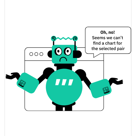
$0,00011692844 /
Dünkü Düşük / Yüksek
$0,00013272588
$0,00011692844 /
Dünkü Açılış / Kapanış
$0,00013272588
9.15%
Dünkü Değişim
$6.971,5506
Dünkü Hacim
Bitcoin Fiyat Geçmişi
$0,000072471339 /
7g Düşük/7g Yüksek
$0,00014637327
$0,00010081584 /
30g Düşük/30g Yüksek
$0,00013942514
$0,000091937504 /