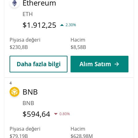
Ethereum
ETH
$
1.912,25
2.30%
Piyasa değeri
Hacim
$230,8B
$8,58B
Daha fazla bilgi
Alım Satım
4
BNB
BNB
$
594,64
0.80%
Piyasa değeri
Hacim
$79,19B
$628,98M