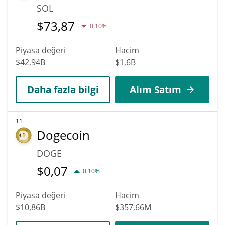
SOL
$
73,87
0.10%
Piyasa değeri
Hacim
$42,94B
$1,6B
Daha fazla bilgi
Alım Satım
11
Dogecoin
DOGE
$
0,07
0.10%
Piyasa değeri
Hacim
$10,86B
$357,66M