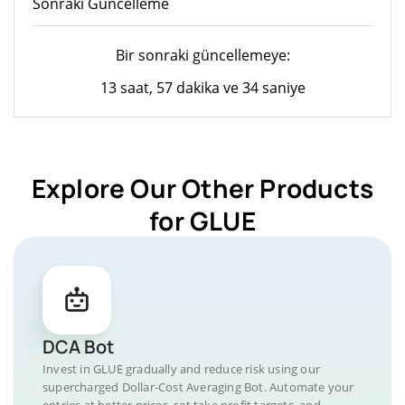
Sonraki Güncelleme
Bir sonraki güncellemeye:
13 saat, 57 dakika ve 34 saniye
Explore Our Other Products
for GLUE
DCA Bot
Invest in GLUE gradually and reduce risk using our
supercharged Dollar-Cost Averaging Bot. Automate your
entries at better prices, set take profit targets, and