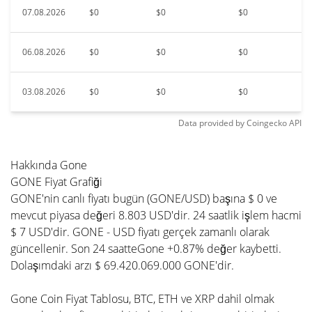
07.08.2026
$0
$0
$0
06.08.2026
$0
$0
$0
03.08.2026
$0
$0
$0
Data provided by
Coingecko
API
Hakkında Gone
GONE Fiyat Grafiği
GONE'nin canlı fiyatı bugün (GONE/USD) başına $ 0 ve
mevcut piyasa değeri 8.803 USD'dir. 24 saatlik işlem hacmi
$ 7 USD'dir. GONE - USD fiyatı gerçek zamanlı olarak
güncellenir. Son 24 saatteGone +0.87% değer kaybetti.
Dolaşımdaki arzı $ 69.420.069.000 GONE'dir.
Gone Coin Fiyat Tablosu, BTC, ETH ve XRP dahil olmak