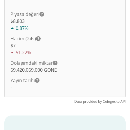
Piyasa değeri
$8.803
0.87%
Hacim (24s)
$
7
51.22%
Dolaşımdaki miktar
69.420.069.000
GONE
Yayın tarihi
-
Data provided by
Coingecko
API