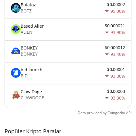
$0,00002
Botatoz
BOTZ
95.00%
$0,000021
Based Alien
ALIEN
93.90%
$0,000012
BONKEY
BONKEY
93.40%
$0,00001
bid.launch
BID
93.30%
$0,00003
Claw Doge
CLAWDOGE
93.30%
Data provided by
Coingecko
API
Popüler Kripto Paralar