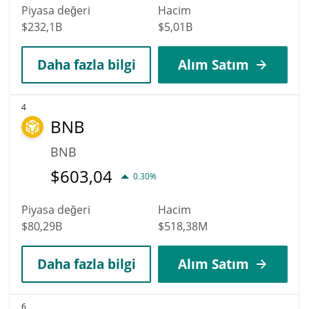
Piyasa değeri
Hacim
$232,1B
$5,01B
Daha fazla bilgi
Alım Satım
4
BNB
BNB
$
603,04
0.30%
Piyasa değeri
Hacim
$80,29B
$518,38M
Daha fazla bilgi
Alım Satım
6