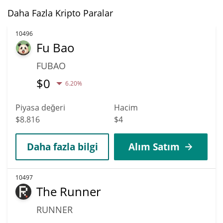
Daha Fazla Kripto Paralar
10496
Fu Bao
FUBAO
$
0
6.20%
Piyasa değeri
Hacim
$8.816
$4
Daha fazla bilgi
Alım Satım
10497
The Runner
RUNNER