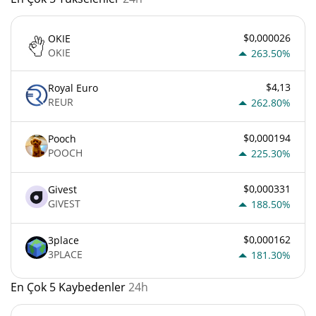
$0,000026
OKIE
OKIE
263.50%
$4,13
Royal Euro
REUR
262.80%
$0,000194
Pooch
POOCH
225.30%
$0,000331
Givest
GIVEST
188.50%
$0,000162
3place
3PLACE
181.30%
En Çok 5 Kaybedenler
24h