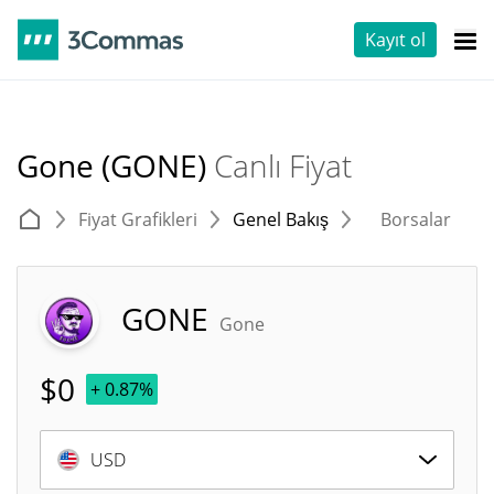
Kayıt ol
Gone (GONE)
Canlı Fiyat
Fiyat Grafikleri
Genel Bakış
Borsalar
T
GONE
Gone
$
0
+ 0.87%
USD