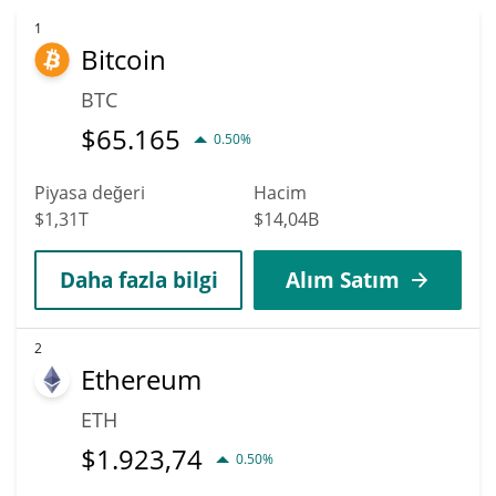
1
Bitcoin
BTC
$
65.165
0.50%
Piyasa değeri
Hacim
$1,31T
$14,04B
Daha fazla bilgi
Alım Satım
2
Ethereum
ETH
$
1.923,74
0.50%