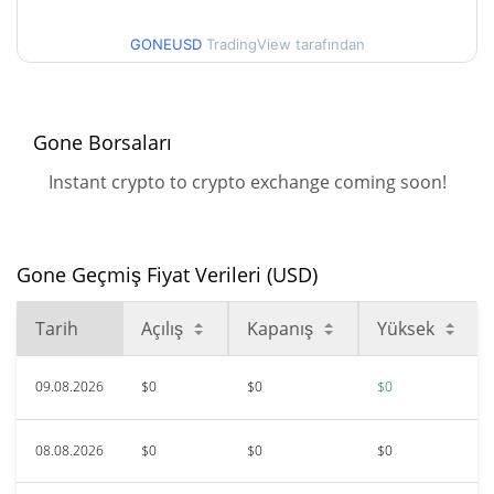
$0,00014388
Tüm Zamanlar Yüksek
GONEUSD
TradingView tarafından
99.91%
Ara 27, 2023 (2 yıl önce)
$<0.000001
Tüm Zamanlar Düşük
Gone Borsaları
7.37%
Tem 31, 2026 (9 gün önce)
Instant crypto to crypto exchange coming soon!
Gone Geçmiş Fiyat Verileri (USD)
Tarih
Açılış
Kapanış
Yüksek
09.08.2026
$0
$0
$0
08.08.2026
$0
$0
$0