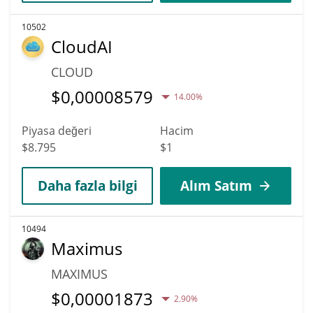
10502
CloudAI
CLOUD
$
0,00008579
14.00%
Piyasa değeri
Hacim
$8.795
$1
Daha fazla bilgi
Alım Satım
10494
Maximus
MAXIMUS
$
0,00001873
2.90%