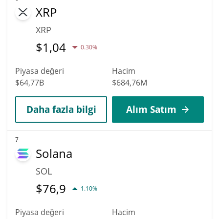
XRP
XRP
$
1,04
0.30%
Piyasa değeri
Hacim
$64,77B
$684,76M
Daha fazla bilgi
Alım Satım
7
Solana
SOL
$
76,9
1.10%
Piyasa değeri
Hacim