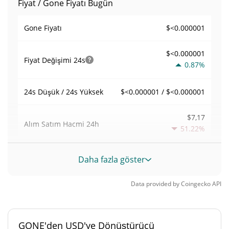
Fiyat / Gone Fiyatı Bugün
$<0.000001
Gone Fiyatı
$<0.000001
Fiyat Değişimi
24s
0.87%
$<0.000001 / $<0.000001
24s Düşük / 24s Yüksek
$7,17
Alım Satım Hacmi
24h
51.22%
0,00081451079
Hacim / Piyasa Değeri
Daha fazla göster
<0.000001%
Piyasa hakimiyeti
Data provided by
Coingecko
API
#10517
Piyasa sıralaması
GONE'den USD'ye Dönüştürücü