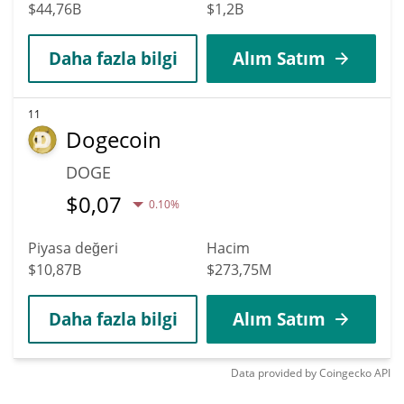
$44,76B
$1,2B
Daha fazla bilgi
Alım Satım
11
Dogecoin
DOGE
$
0,07
0.10%
Piyasa değeri
Hacim
$10,87B
$273,75M
Daha fazla bilgi
Alım Satım
Data provided by
Coingecko
API