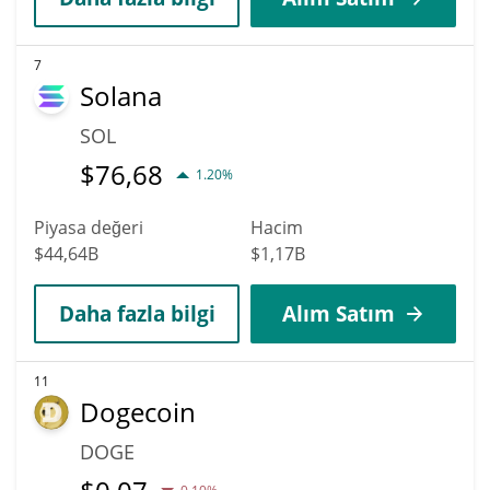
7
Solana
SOL
$
76,68
1.20%
Piyasa değeri
Hacim
$44,64B
$1,17B
Daha fazla bilgi
Alım Satım
11
Dogecoin
DOGE