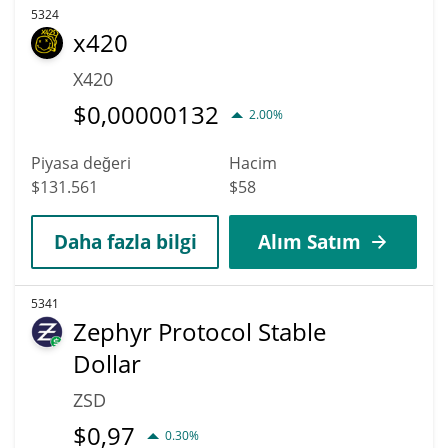
5324
x420
X420
$
0,00000132
2.00%
Piyasa değeri
Hacim
$131.561
$58
Daha fazla bilgi
Alım Satım
5341
Zephyr Protocol Stable
Dollar
ZSD
$
0,97
0.30%