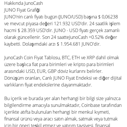
Hakkında JunoCash
JUNO Fiyat Grafiği
JUNO'nin canlı fiyatı bugün (JUNO/USD) başına $ 0,06238
ve mevcut piyasa değeri 121.932 USD'dir. 24 saatlik işlem
hacmi $ 28.359 USD'dir. JUNO - USD fiyatı gerçek zamanlı
olarak güncellenir. Son 24 saatteJunoCash +0.52% değer
kaybetti. Dolaşımdaki arzı $ 1.954.681 JUNO'dir.
JunoCash Coin Fiyat Tablosu, BTC, ETH ve XRP dahil olmak
üzere başlıca fiat para birimleri ve kripto para birimleri
arasındaki USD, EUR, GBP döviz kurlarını belirler.
Dönüşüm oranları, Canlı JUNO Fiyat Endeksi ve diğer dijital
varlıkların fiyat endekslerine dayanmaktadır.
Bu içerik ve burada yer alan herhangi bir bilgi size yalnızca
bilgilendirme amacıyla sunulmaktadır, Coinbase tarafından
içerikte atıfta bulunulan herhangi bir menkul kıymeti,
finansal ürünü veya aracı satın almak, satmak veya tutmak
için bir öneri teşkil etmez ve yatırım tavsiyesi, finansal