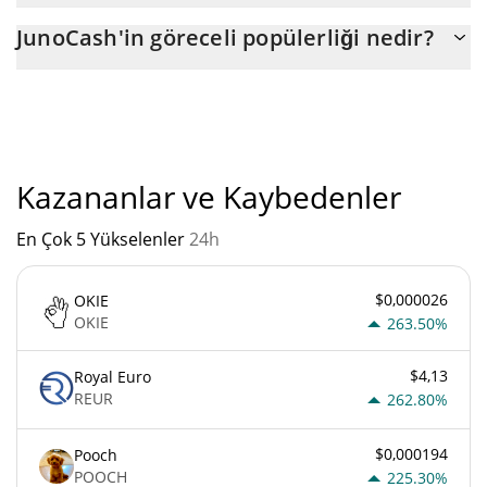
JunoCash'nin mevcut dolaşımdaki arzı, maksimum $ 21.000.000
JunoCash'in göreceli popülerliği nedir?
miktarıyla birlikte $ 21.000.000.
"
JunoCash'un mevcut Pazar sıralaması:
Kazananlar ve Kaybedenler
En Çok 5 Yükselenler
24h
$0,000026
OKIE
OKIE
263.50%
$4,13
Royal Euro
REUR
262.80%
$0,000194
Pooch
POOCH
225.30%