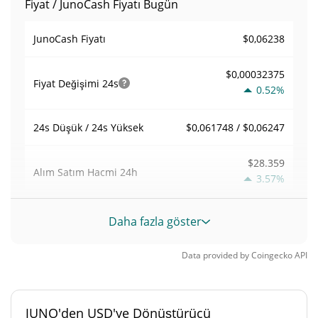
Fiyat / JunoCash Fiyatı Bugün
$0,06238
JunoCash Fiyatı
$0,00032375
Fiyat Değişimi
24s
0.52%
$0,061748 / $0,06247
24s Düşük / 24s Yüksek
$28.359
Alım Satım Hacmi
24h
3.57%
0,23258045
Hacim / Piyasa Değeri
Daha fazla göster
0,000005352729%
Piyasa hakimiyeti
Data provided by
Coingecko
API
#5464
Piyasa sıralaması
JUNO'den USD'ye Dönüştürücü