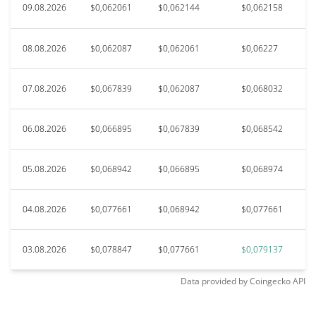
09.08.2026
$0,062061
$0,062144
$0,062158
08.08.2026
$0,062087
$0,062061
$0,06227
07.08.2026
$0,067839
$0,062087
$0,068032
06.08.2026
$0,066895
$0,067839
$0,068542
05.08.2026
$0,068942
$0,066895
$0,068974
04.08.2026
$0,077661
$0,068942
$0,077661
03.08.2026
$0,078847
$0,077661
$0,079137
Data provided by
Coingecko
API