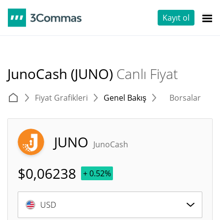
Kayıt ol
JunoCash (JUNO)
Canlı Fiyat
Fiyat Grafikleri
Genel Bakış
Borsalar
T
JUNO
JunoCash
$
0,06238
+ 0.52%
USD