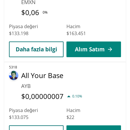
EMXN
$
0,06
0%
Piyasa değeri
Hacim
$133.198
$163.451
Daha fazla bilgi
Alım Satım
5318
All Your Base
AYB
$
0,00000007
0.10%
Piyasa değeri
Hacim
$133.075
$22