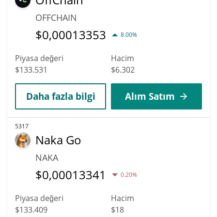
OFFCHAIN
$
0,00013353
8.00%
Piyasa değeri
Hacim
$133.531
$6.302
Daha fazla bilgi
Alım Satım
5317
Naka Go
NAKA
$
0,00013341
0.20%
Piyasa değeri
Hacim
$133.409
$18