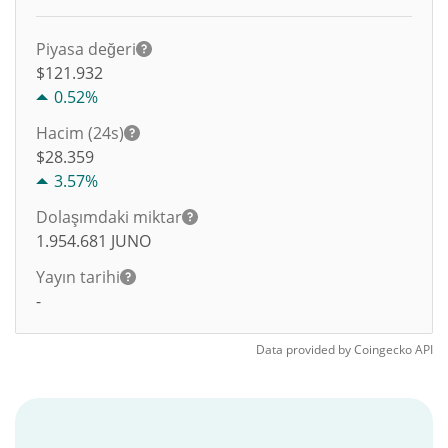
Piyasa değeri
$121.932
0.52%
Hacim (24s)
$
28.359
3.57%
Dolaşımdaki miktar
1.954.681
JUNO
Yayın tarihi
-
Data provided by
Coingecko
API