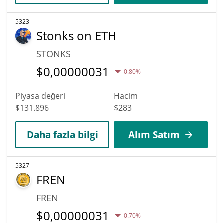
5323
Stonks on ETH
STONKS
$
0,00000031
0.80%
Piyasa değeri
Hacim
$131.896
$283
Daha fazla bilgi
Alım Satım
5327
FREN
FREN
$
0,00000031
0.70%