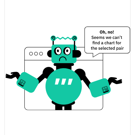
$0,062049225 /
Dünkü Düşük / Yüksek
$0,062144149
$0,062144149 /
Dünkü Açılış / Kapanış
$0,062049225
0.46%
Dünkü Değişim
$27.383,509
Dünkü Hacim
Bitcoin Fiyat Geçmişi
$0,061855131 /
7g Düşük/7g Yüksek
$0,07912875
$0,061855131 /
30g Düşük/30g Yüksek
$0,062158349
$0,061855131 /