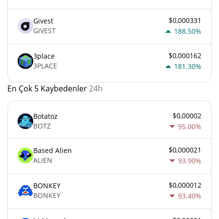
$0,000331
Givest
GIVEST
188.50%
$0,000162
3place
3PLACE
181.30%
En Çok 5 Kaybedenler
24h
$0,00002
Botatoz
BOTZ
95.00%
$0,000021
Based Alien
ALIEN
93.90%
$0,000012
BONKEY
BONKEY
93.40%