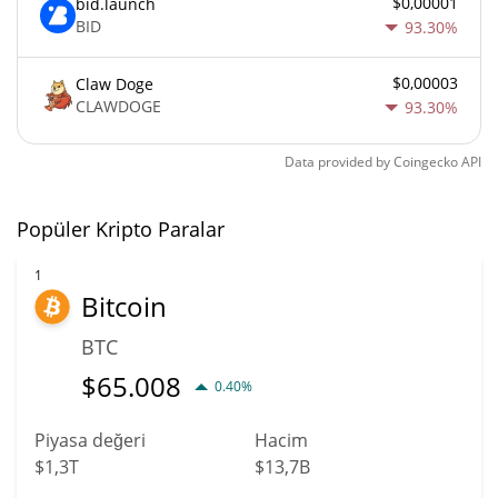
$0,00001
bid.launch
BID
93.30%
$0,00003
Claw Doge
CLAWDOGE
93.30%
Data provided by
Coingecko
API
Popüler Kripto Paralar
1
Bitcoin
BTC
$
65.008
0.40%
Piyasa değeri
Hacim
$1,3T
$13,7B