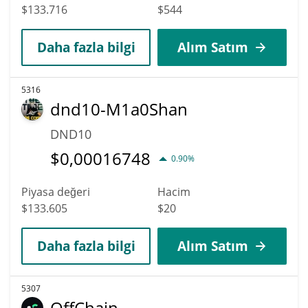
$133.716
$544
Daha fazla bilgi
Alım Satım
5316
dnd10-M1a0Shan
DND10
$
0,00016748
0.90%
Piyasa değeri
Hacim
$133.605
$20
Daha fazla bilgi
Alım Satım
5307
OffChain