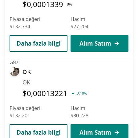
$
0,0001339
0%
Piyasa değeri
Hacim
$132.734
$27.204
Daha fazla bilgi
Alım Satım
5347
ok
OK
$
0,00013221
0.10%
Piyasa değeri
Hacim
$132.201
$30.228
Daha fazla bilgi
Alım Satım