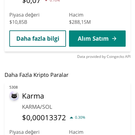
$
0,07
0.10%
Piyasa değeri
Hacim
$10,85B
$288,15M
Daha fazla bilgi
Alım Satım
Data provided by
Coingecko
API
Daha Fazla Kripto Paralar
5308
Karma
KARMA/SOL
$
0,00013372
0.30%
Piyasa değeri
Hacim