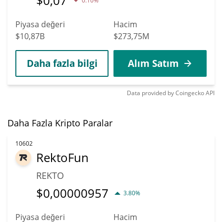
$
0,07
0.10%
Piyasa değeri
Hacim
$10,87B
$273,75M
Daha fazla bilgi
Alım Satım
Data provided by
Coingecko
API
Daha Fazla Kripto Paralar
10602
RektoFun
REKTO
$
0,00000957
3.80%
Piyasa değeri
Hacim