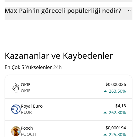
Max Pain'nin mevcut dolaşımdaki arzı, maksimum $
Max Pain'in göreceli popülerliği nedir?
1.000.000.000 miktarıyla birlikte $ 1.000.000.000.
"
Max Pain'un mevcut Pazar sıralaması:
Kazananlar ve Kaybedenler
En Çok 5 Yükselenler
24h
$0,000026
OKIE
OKIE
263.50%
$4,13
Royal Euro
REUR
262.80%
$0,000194
Pooch
POOCH
225.30%