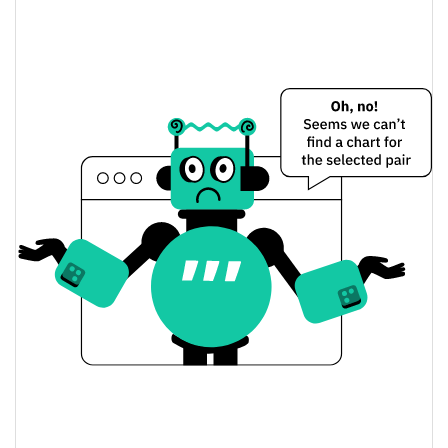
$0,0000083018412 /
Dünkü Düşük / Yüksek
$0,0000084476497
$0,0000083018412 /
Dünkü Açılış / Kapanış
$0,0000084476497
0.18%
Dünkü Değişim
$27,730275
Dünkü Hacim
Bitcoin Fiyat Geçmişi
$0,0000080484889 /
7g Düşük/7g Yüksek
$0,0000091777115
$0,0000082806619 /
30g Düşük/30g Yüksek
$0,0000085148106