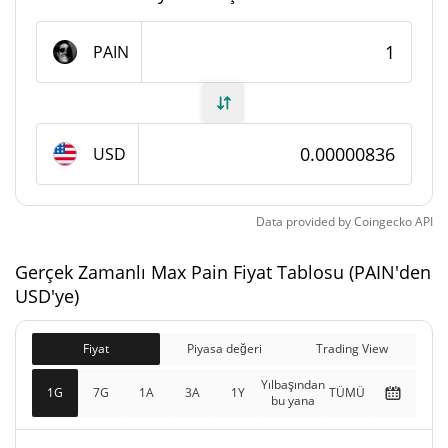
Max Pain Arzı
PAIN
999.729.547,788 PAIN
Daloşımdaki Arz
999.729.547,788 PAIN
Toplam Arz
USD
1.000.000.000 PAIN
Maks Arz
Data provided by
Coingecko
API
Max Pain piyasa değeri
Gerçek Zamanlı Max Pain Fiyat Tablosu (PAIN'den
$8.357,1
Piyasa Değeri
USD'ye)
0.04%
Fiyat
Piyasa değeri
Trading View
$8.357,1
Tamamen Seyreltilmiş
0.18%
Piyasa değeri
Yılbaşından
1G
7G
1A
3A
1Y
TÜMÜ
bu yana
Dünkü Max Pain Fiyatı