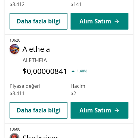
$8.412
$141
Daha fazla bilgi
Alım Satım
10620
Aletheia
ALETHEIA
$
0,00000841
1.40%
Piyasa değeri
Hacim
$8.411
$2
Daha fazla bilgi
Alım Satım
10600
Shellraiser