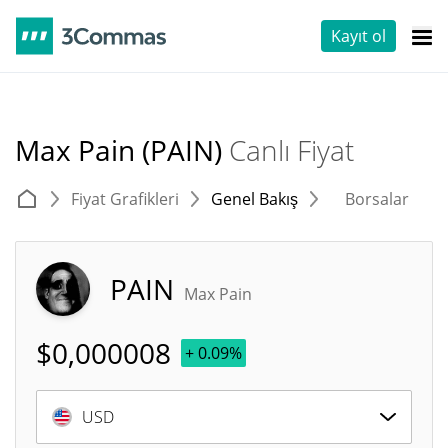
Kayıt ol
Max Pain (PAIN)
Canlı Fiyat
Fiyat Grafikleri
Genel Bakış
Borsalar
T
PAIN
Max Pain
$
0,000008
+ 0.09%
USD