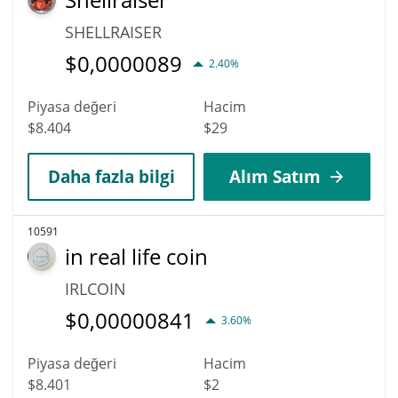
SHELLRAISER
$
0,0000089
2.40%
Piyasa değeri
Hacim
$8.404
$29
Daha fazla bilgi
Alım Satım
10591
in real life coin
IRLCOIN
$
0,00000841
3.60%
Piyasa değeri
Hacim
$8.401
$2