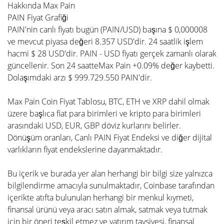
Hakkında Max Pain
PAIN Fiyat Grafiği
PAIN'nin canlı fiyatı bugün (PAIN/USD) başına $ 0,000008
ve mevcut piyasa değeri 8.357 USD'dir. 24 saatlik işlem
hacmi $ 28 USD'dir. PAIN - USD fiyatı gerçek zamanlı olarak
güncellenir. Son 24 saatteMax Pain +0.09% değer kaybetti.
Dolaşımdaki arzı $ 999.729.550 PAIN'dir.
Max Pain Coin Fiyat Tablosu, BTC, ETH ve XRP dahil olmak
üzere başlıca fiat para birimleri ve kripto para birimleri
arasındaki USD, EUR, GBP döviz kurlarını belirler.
Dönüşüm oranları, Canlı PAIN Fiyat Endeksi ve diğer dijital
varlıkların fiyat endekslerine dayanmaktadır.
Bu içerik ve burada yer alan herhangi bir bilgi size yalnızca
bilgilendirme amacıyla sunulmaktadır, Coinbase tarafından
içerikte atıfta bulunulan herhangi bir menkul kıymeti,
finansal ürünü veya aracı satın almak, satmak veya tutmak
için bir öneri teşkil etmez ve yatırım tavsiyesi, finansal