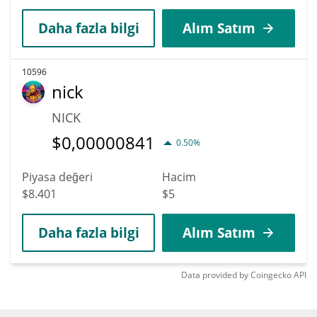
Daha fazla bilgi
Alım Satım
10596
nick
NICK
$
0,00000841
0.50%
Piyasa değeri
Hacim
$8.401
$5
Daha fazla bilgi
Alım Satım
Data provided by
Coingecko
API