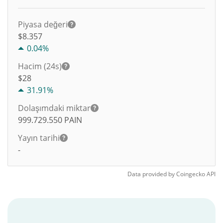
Piyasa değeri
$8.357
0.04%
Hacim (24s)
$
28
31.91%
Dolaşımdaki miktar
999.729.550
PAIN
Yayın tarihi
-
Data provided by
Coingecko
API