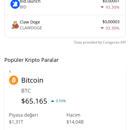
$0,00001
bid.launch
BID
93.30%
$0,00003
Claw Doge
CLAWDOGE
93.30%
Data provided by
Coingecko
API
Popüler Kripto Paralar
1
Bitcoin
BTC
$
65.165
0.50%
Piyasa değeri
Hacim
$1,31T
$14,04B