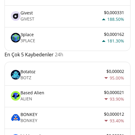
$0,000331
Givest
GIVEST
188.50%
$0,000162
3place
3PLACE
181.30%
En Çok 5 Kaybedenler
24h
$0,00002
Botatoz
BOTZ
95.00%
$0,000021
Based Alien
ALIEN
93.90%
$0,000012
BONKEY
BONKEY
93.40%