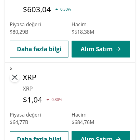
$
603,04
0.30%
Piyasa değeri
Hacim
$80,29B
$518,38M
Daha fazla bilgi
Alım Satım
6
XRP
XRP
$
1,04
0.30%
Piyasa değeri
Hacim
$64,77B
$684,76M
Daha fazla bilgi
Alım Satım