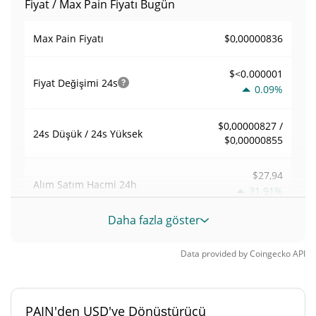
Fiyat / Max Pain Fiyatı Bugün
$0,00000836
Max Pain Fiyatı
$<0.000001
Fiyat Değişimi
24s
0.09%
$0,00000827 /
24s Düşük / 24s Yüksek
$0,00000855
$27,94
Alım Satım Hacmi
24h
31.91%
Daha fazla göster
0,003343265
Hacim / Piyasa Değeri
Data provided by
Coingecko
API
<0.000001%
Piyasa hakimiyeti
#10610
Piyasa sıralaması
PAIN'den USD'ye Dönüştürücü