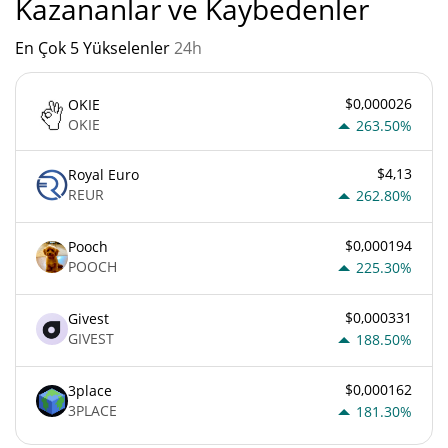
Kazananlar ve Kaybedenler
En Çok 5 Yükselenler
24h
$0,000026
OKIE
OKIE
263.50%
$4,13
Royal Euro
REUR
262.80%
$0,000194
Pooch
POOCH
225.30%
$0,000331
Givest
GIVEST
188.50%
$0,000162
3place
3PLACE
181.30%