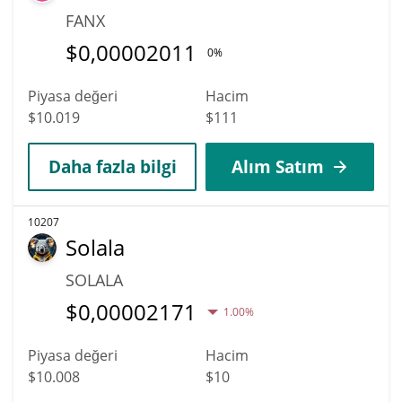
FANX
$
0,00002011
0%
Piyasa değeri
Hacim
$10.019
$111
Daha fazla bilgi
Alım Satım
10207
Solala
SOLALA
$
0,00002171
1.00%
Piyasa değeri
Hacim
$10.008
$10