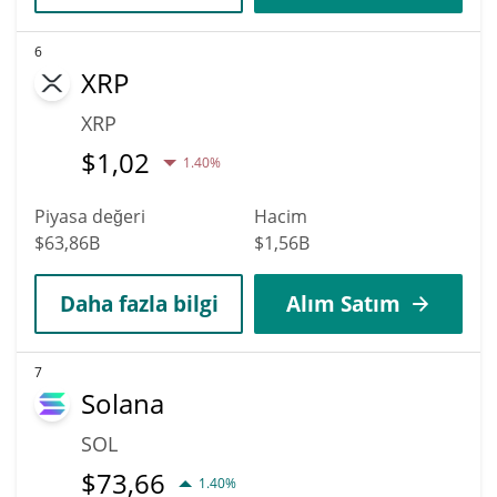
6
XRP
XRP
$
1,02
1.40%
Piyasa değeri
Hacim
$63,86B
$1,56B
Daha fazla bilgi
Alım Satım
7
Solana
SOL
$
73,66
1.40%