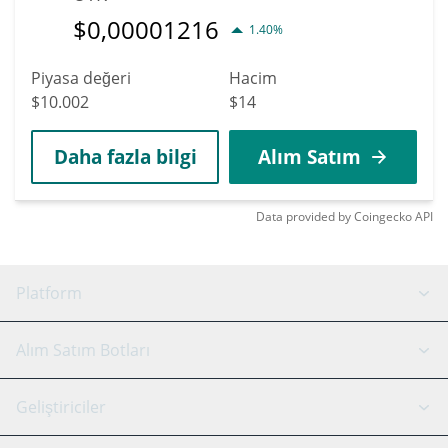
$
0,00001216
1.40%
Piyasa değeri
Hacim
$10.002
$14
Daha fazla bilgi
Alım Satım
Data provided by
Coingecko
API
Platform
GRID Botu
Sistem durumu
Alım Satım Botları
DCA Botları
Backtesting
Binance
BitMEX
Geliştiriciler
Signal Botu
AI Asistan