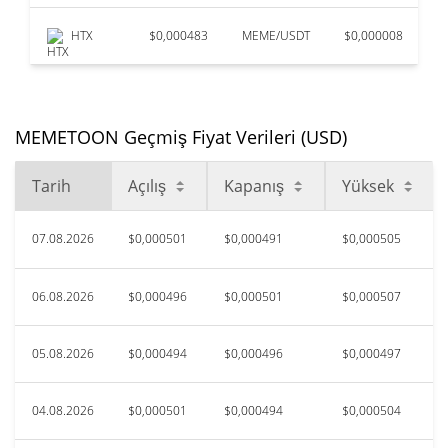
HTX
$0,000483
MEME/USDT
$0,000008
$
MEMETOON Geçmiş Fiyat Verileri (USD)
Tarih
Açılış
Kapanış
Yüksek
07.08.2026
$0,000501
$0,000491
$0,000505
06.08.2026
$0,000496
$0,000501
$0,000507
05.08.2026
$0,000494
$0,000496
$0,000497
04.08.2026
$0,000501
$0,000494
$0,000504