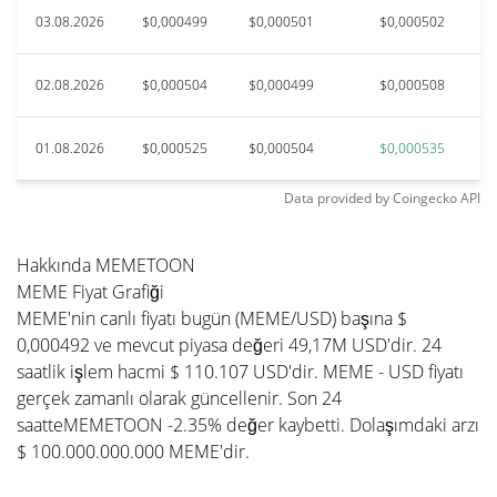
03.08.2026
$0,000499
$0,000501
$0,000502
02.08.2026
$0,000504
$0,000499
$0,000508
01.08.2026
$0,000525
$0,000504
$0,000535
Data provided by
Coingecko
API
Hakkında MEMETOON
MEME Fiyat Grafiği
MEME'nin canlı fiyatı bugün (MEME/USD) başına $
0,000492 ve mevcut piyasa değeri 49,17M USD'dir. 24
saatlik işlem hacmi $ 110.107 USD'dir. MEME - USD fiyatı
gerçek zamanlı olarak güncellenir. Son 24
saatteMEMETOON -2.35% değer kaybetti. Dolaşımdaki arzı
$ 100.000.000.000 MEME'dir.