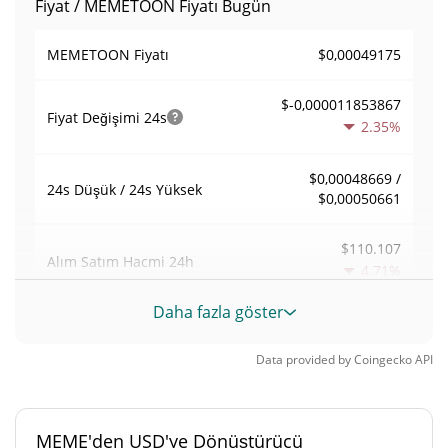
Fiyat / MEMETOON Fiyatı Bugün
$0,00049175
MEMETOON Fiyatı
$-0,000011853867
Fiyat Değişimi
24s
2.35%
$0,00048669 /
24s Düşük / 24s Yüksek
$0,00050661
$110.107
Alım Satım Hacmi
24h
4.71%
Daha fazla göster
0,0022391203
Hacim / Piyasa Değeri
Data provided by
Coingecko
API
0,0021587138%
Piyasa hakimiyeti
#10206
Piyasa sıralaması
MEME'den USD'ye Dönüştürücü