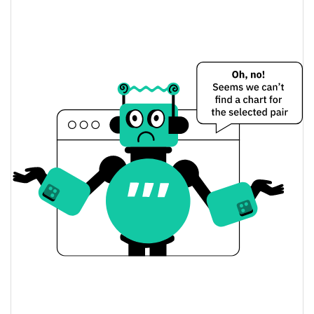
$0,00049072787 /
Dünkü Düşük / Yüksek
$0,00049074119
$0,00049072787 /
Dünkü Açılış / Kapanış
$0,00049074119
0.21%
Dünkü Değişim
$118.569,99
Dünkü Hacim
Bitcoin Fiyat Geçmişi
$0,00048770336 /
7g Düşük/7g Yüksek
$0,00053450595
$0,00048770336 /
30g Düşük/30g Yüksek
$0,00050460595