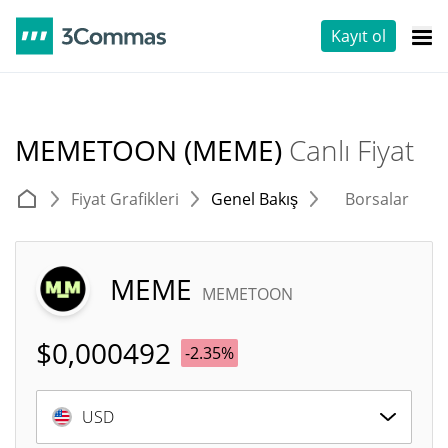
Kayıt ol
MEMETOON (MEME)
Canlı Fiyat
Fiyat Grafikleri
Genel Bakış
Borsalar
T
MEME
MEMETOON
$
0,000492
-2.35%
USD