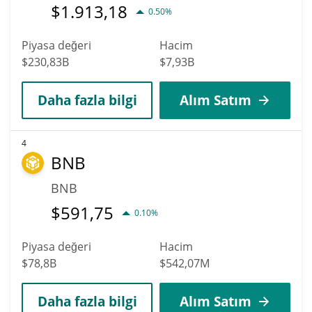
$
1.913,18
0.50%
Piyasa değeri
Hacim
$230,83B
$7,93B
Daha fazla bilgi
Alım Satım
4
BNB
BNB
$
591,75
0.10%
Piyasa değeri
Hacim
$78,8B
$542,07M
Daha fazla bilgi
Alım Satım