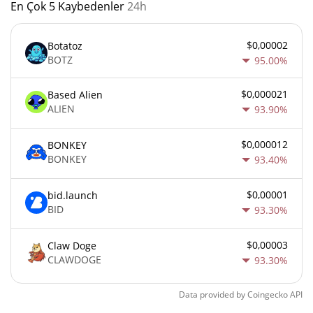
En Çok 5 Kaybedenler
24h
$0,00002
Botatoz
BOTZ
95.00%
$0,000021
Based Alien
ALIEN
93.90%
$0,000012
BONKEY
BONKEY
93.40%
$0,00001
bid.launch
BID
93.30%
$0,00003
Claw Doge
CLAWDOGE
93.30%
Data provided by
Coingecko
API