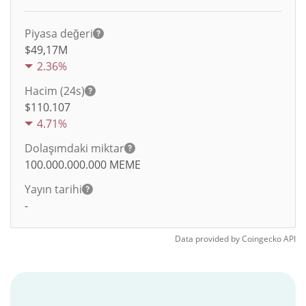
Piyasa değeri
$49,17M
2.36%
Hacim (24s)
$
110.107
4.71%
Dolaşımdaki miktar
100.000.000.000
MEME
Yayın tarihi
-
Data provided by
Coingecko
API