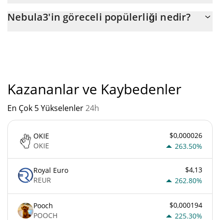
Nebula3'nin mevcut dolaşımdaki arzı, maksimum $
Nebula3'in göreceli popülerliği nedir?
1.000.000.000 miktarıyla birlikte $ 1.000.000.000.
"
Nebula3'un mevcut Pazar sıralaması:
Kazananlar ve Kaybedenler
En Çok 5 Yükselenler
24h
$0,000026
OKIE
OKIE
263.50%
$4,13
Royal Euro
REUR
262.80%
$0,000194
Pooch
POOCH
225.30%