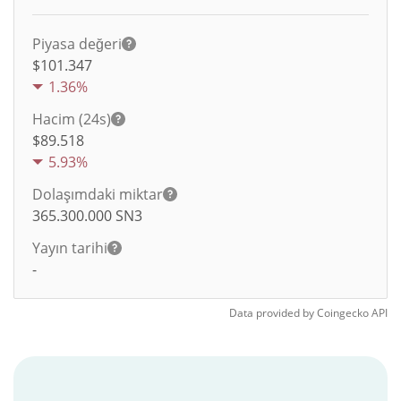
Piyasa değeri
$101.347
1.36%
Hacim (24s)
$
89.518
5.93%
Dolaşımdaki miktar
365.300.000
SN3
Yayın tarihi
-
Data provided by
Coingecko
API