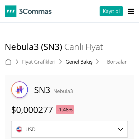
Kayıt ol
Nebula3 (SN3)
Canlı Fiyat
Fiyat Grafikleri
Genel Bakış
Borsalar
T
SN3
Nebula3
$
0,000277
-1.48%
USD