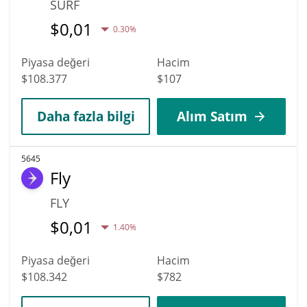
SURF
$
0,01
0.30%
Piyasa değeri
Hacim
$108.377
$107
Daha fazla bilgi
Alım Satım
5645
Fly
FLY
$
0,01
1.40%
Piyasa değeri
Hacim
$108.342
$782