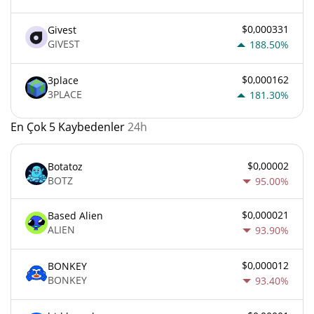
$0,000331
Givest
GIVEST
188.50%
$0,000162
3place
3PLACE
181.30%
En Çok 5 Kaybedenler
24h
$0,00002
Botatoz
BOTZ
95.00%
$0,000021
Based Alien
ALIEN
93.90%
$0,000012
BONKEY
BONKEY
93.40%