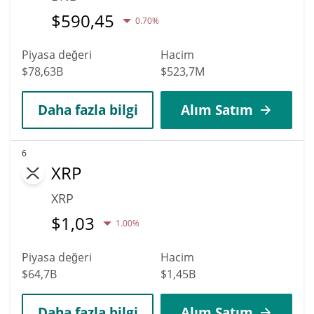
$
590,45
0.70%
Piyasa değeri
Hacim
$78,63B
$523,7M
Daha fazla bilgi
Alım Satım
6
XRP
XRP
$
1,03
1.00%
Piyasa değeri
Hacim
$64,7B
$1,45B
Daha fazla bilgi
Alım Satım