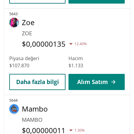
5643
Zoe
ZOE
$
0,00000135
12.40%
Piyasa değeri
Hacim
$107.870
$1.133
Daha fazla bilgi
Alım Satım
5644
Mambo
MAMBO
$
0,00000011
1.30%