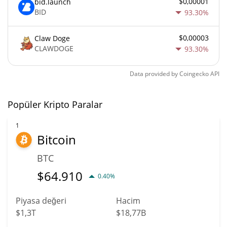
$0,00001
bid.launch
BID
93.30%
$0,00003
Claw Doge
CLAWDOGE
93.30%
Data provided by
Coingecko
API
Popüler Kripto Paralar
1
Bitcoin
BTC
$
64.910
0.40%
Piyasa değeri
Hacim
$1,3T
$18,77B