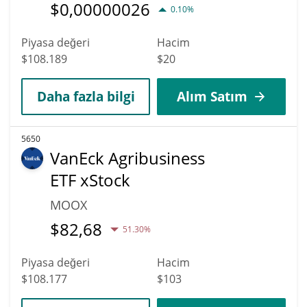
$
0,00000026
0.10%
Piyasa değeri
Hacim
$108.189
$20
Daha fazla bilgi
Alım Satım
5650
VanEck Agribusiness
ETF xStock
MOOX
$
82,68
51.30%
Piyasa değeri
Hacim
$108.177
$103