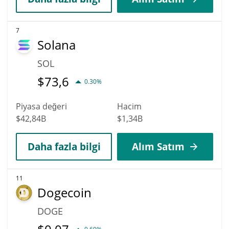
7
Solana
SOL
$
73,6
0.30%
Piyasa değeri
Hacim
$42,84B
$1,34B
Daha fazla bilgi
Alım Satım
11
Dogecoin
DOGE