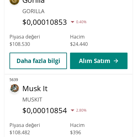
GORILLA
$
0,00010853
0.40%
Piyasa değeri
Hacim
$108.530
$24.440
Daha fazla bilgi
Alım Satım
5639
Musk It
MUSKIT
$
0,00010854
2.80%
Piyasa değeri
Hacim
$108.482
$396