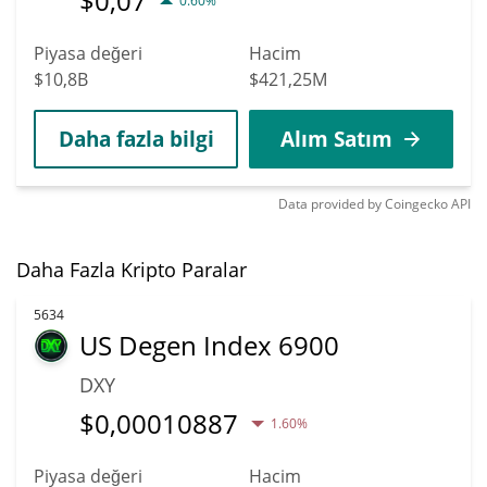
$
0,07
0.60%
Piyasa değeri
Hacim
$10,8B
$421,25M
Daha fazla bilgi
Alım Satım
Data provided by
Coingecko
API
Daha Fazla Kripto Paralar
5634
US Degen Index 6900
DXY
$
0,00010887
1.60%
Piyasa değeri
Hacim