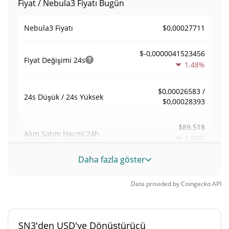
Fiyat / Nebula3 Fiyatı Bugün
$0,00027711
Nebula3 Fiyatı
$-0,0000041523456
Fiyat Değişimi
24s
1.48%
$0,00026583 /
24s Düşük / 24s Yüksek
$0,00028393
$89.518
Alım Satım Hacmi
24h
5.93%
Daha fazla göster
0,88328219
Hacim / Piyasa Değeri
Data provided by
Coingecko
API
0,000004449062%
Piyasa hakimiyeti
#5756
Piyasa sıralaması
SN3'den USD'ye Dönüştürücü