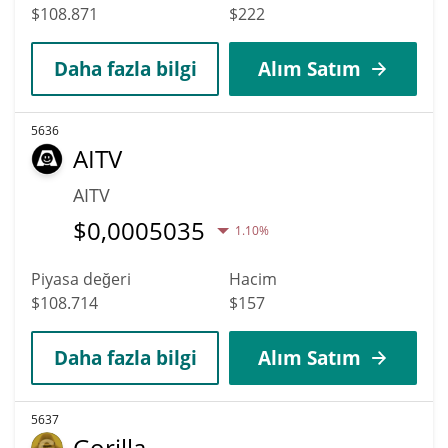
$108.871
$222
Daha fazla bilgi
Alım Satım
5636
AITV
AITV
$
0,0005035
1.10%
Piyasa değeri
Hacim
$108.714
$157
Daha fazla bilgi
Alım Satım
5637
Gorilla