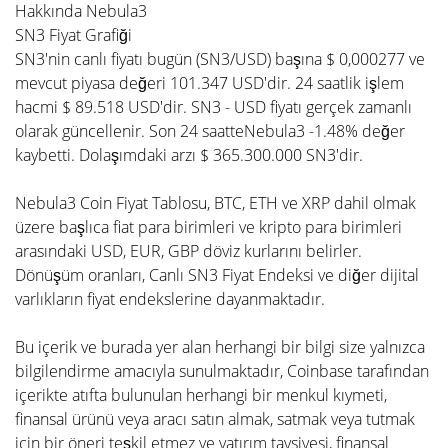
Hakkında Nebula3
SN3 Fiyat Grafiği
SN3'nin canlı fiyatı bugün (SN3/USD) başına $ 0,000277 ve
mevcut piyasa değeri 101.347 USD'dir. 24 saatlik işlem
hacmi $ 89.518 USD'dir. SN3 - USD fiyatı gerçek zamanlı
olarak güncellenir. Son 24 saatteNebula3 -1.48% değer
kaybetti. Dolaşımdaki arzı $ 365.300.000 SN3'dir.
Nebula3 Coin Fiyat Tablosu, BTC, ETH ve XRP dahil olmak
üzere başlıca fiat para birimleri ve kripto para birimleri
arasındaki USD, EUR, GBP döviz kurlarını belirler.
Dönüşüm oranları, Canlı SN3 Fiyat Endeksi ve diğer dijital
varlıkların fiyat endekslerine dayanmaktadır.
Bu içerik ve burada yer alan herhangi bir bilgi size yalnızca
bilgilendirme amacıyla sunulmaktadır, Coinbase tarafından
içerikte atıfta bulunulan herhangi bir menkul kıymeti,
finansal ürünü veya aracı satın almak, satmak veya tutmak
için bir öneri teşkil etmez ve yatırım tavsiyesi, finansal