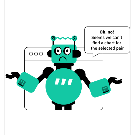
$0,00027561779 /
Dünkü Düşük / Yüksek
$0,0002757954
$0,0002757954 /
Dünkü Açılış / Kapanış
$0,00027561779
0.51%
Dünkü Değişim
$90.819,551
Dünkü Hacim
Bitcoin Fiyat Geçmişi
$0,00026111142 /
7g Düşük/7g Yüksek
$0,00031874663
$0,00026627061 /
30g Düşük/30g Yüksek
$0,00028354013