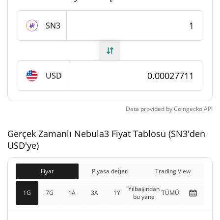
Nebula3 Arzı
SN3
365.300.000 SN3
Daloşımdaki Arz
1.000.000.000 SN3
Toplam Arz
USD
1.000.000.000 SN3
Maks Arz
Data provided by
Coingecko
API
Nebula3 piyasa değeri
Gerçek Zamanlı Nebula3 Fiyat Tablosu (SN3'den
$101.347
Piyasa Değeri
USD'ye)
1.36%
Fiyat
Piyasa değeri
Trading View
$277.436
Tamamen Seyreltilmiş
0.63%
Piyasa değeri
Yılbaşından
1G
7G
1A
3A
1Y
TÜMÜ
bu yana
Dünkü Nebula3 Fiyatı