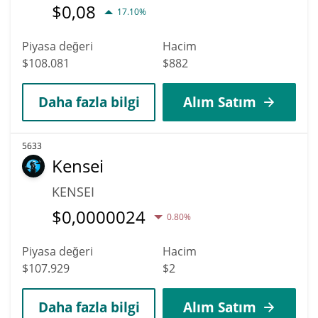
$
0,08
17.10%
Piyasa değeri
Hacim
$108.081
$882
Daha fazla bilgi
Alım Satım
5633
Kensei
KENSEI
$
0,0000024
0.80%
Piyasa değeri
Hacim
$107.929
$2
Daha fazla bilgi
Alım Satım