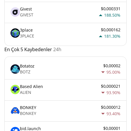
$0,000331
Givest
GIVEST
188.50%
$0,000162
3place
3PLACE
181.30%
En Çok 5 Kaybedenler
24h
$0,00002
Botatoz
BOTZ
95.00%
$0,000021
Based Alien
ALIEN
93.90%
$0,000012
BONKEY
BONKEY
93.40%
$0,00001
bid.launch