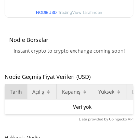
NODIEUSD
TradingView tarafından
Nodie Borsaları
Instant crypto to crypto exchange coming soon!
Nodie Geçmiş Fiyat Verileri (USD)
Tarih
Açılış
Kapanış
Yüksek
D
Veri yok
Data provided by
Coingecko
API
Hakkında Nodie