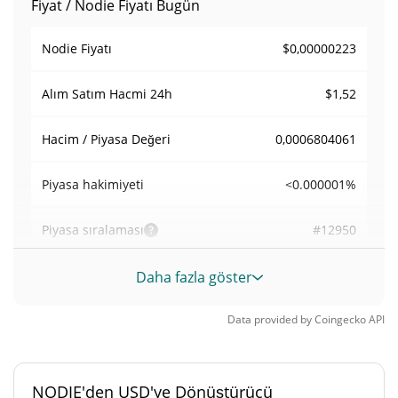
Fiyat / Nodie Fiyatı Bugün
$0,00000223
Nodie Fiyatı
$1,52
Alım Satım Hacmi
24h
0,0006804061
Hacim / Piyasa Değeri
<0.000001%
Piyasa hakimiyeti
#12950
Piyasa sıralaması
Nodie Arzı
Daha fazla göster
999.623.346,642 NODIE
Daloşımdaki Arz
Data provided by
Coingecko
API
999.623.346,642 NODIE
Toplam Arz
NODIE'den USD'ye Dönüştürücü