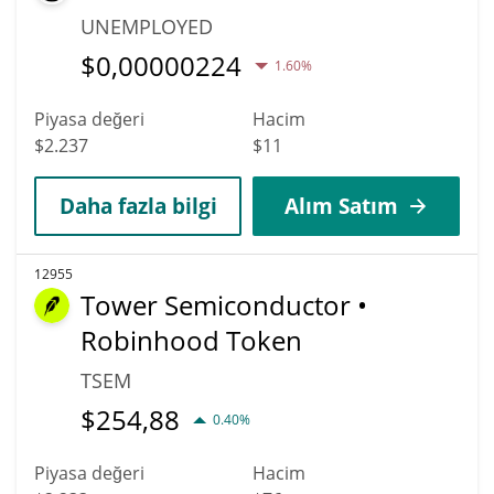
UNEMPLOYED
$
0,00000224
1.60%
Piyasa değeri
Hacim
$2.237
$11
Daha fazla bilgi
Alım Satım
12955
Tower Semiconductor •
Robinhood Token
TSEM
$
254,88
0.40%
Piyasa değeri
Hacim