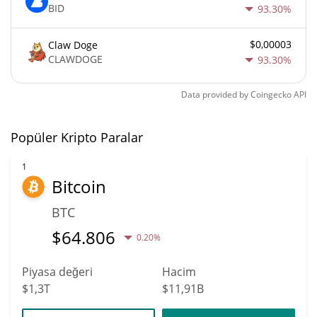
BID
93.30%
$0,00003
Claw Doge
CLAWDOGE
93.30%
Data provided by
Coingecko
API
Popüler Kripto Paralar
1
Bitcoin
BTC
$
64.806
0.20%
Piyasa değeri
Hacim
$1,3T
$11,91B