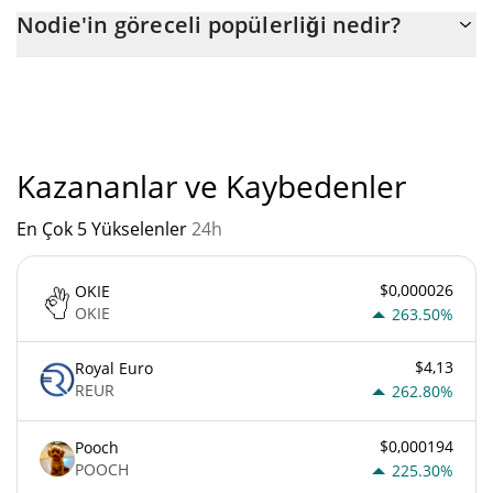
Nodie'nin mevcut dolaşımdaki arzı, maksimum $ 1.000.000.000
Nodie'in göreceli popülerliği nedir?
miktarıyla birlikte $ 1.000.000.000.
"
Nodie'un mevcut Pazar sıralaması:
Kazananlar ve Kaybedenler
En Çok 5 Yükselenler
24h
$0,000026
OKIE
OKIE
263.50%
$4,13
Royal Euro
REUR
262.80%
$0,000194
Pooch
POOCH
225.30%