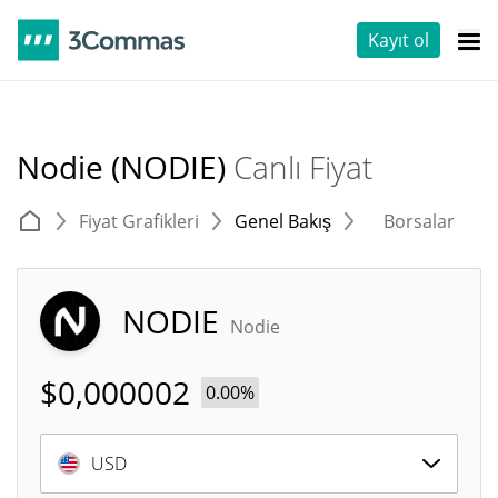
Kayıt ol
Nodie (NODIE)
Canlı Fiyat
Fiyat Grafikleri
Genel Bakış
Borsalar
T
NODIE
Nodie
$
0,000002
0.00%
USD