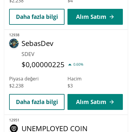
$2.238
$4
Daha fazla bilgi
Alım Satım
12938
SebasDev
SDEV
$
0,00000225
0.60%
Piyasa değeri
Hacim
$2.238
$3
Daha fazla bilgi
Alım Satım
12951
UNEMPLOYED COIN