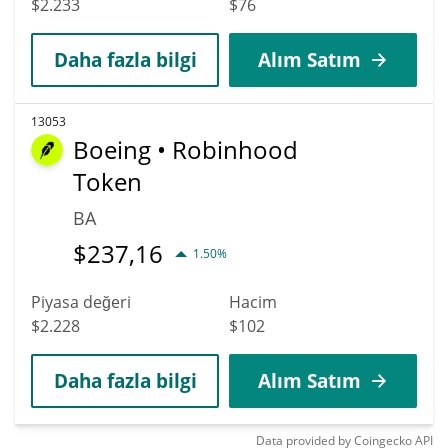
$2.233
$76
Daha fazla bilgi
Alım Satım
13053
Boeing • Robinhood
Token
BA
$
237,16
1.50%
Piyasa değeri
Hacim
$2.228
$102
Daha fazla bilgi
Alım Satım
Data provided by
Coingecko
API