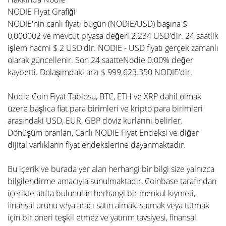
NODIE Fiyat Grafiği
NODIE'nin canlı fiyatı bugün (NODIE/USD) başına $
0,000002 ve mevcut piyasa değeri 2.234 USD'dir. 24 saatlik
işlem hacmi $ 2 USD'dir. NODIE - USD fiyatı gerçek zamanlı
olarak güncellenir. Son 24 saatteNodie 0.00% değer
kaybetti. Dolaşımdaki arzı $ 999.623.350 NODIE'dir.
Nodie Coin Fiyat Tablosu, BTC, ETH ve XRP dahil olmak
üzere başlıca fiat para birimleri ve kripto para birimleri
arasındaki USD, EUR, GBP döviz kurlarını belirler.
Dönüşüm oranları, Canlı NODIE Fiyat Endeksi ve diğer
dijital varlıkların fiyat endekslerine dayanmaktadır.
Bu içerik ve burada yer alan herhangi bir bilgi size yalnızca
bilgilendirme amacıyla sunulmaktadır, Coinbase tarafından
içerikte atıfta bulunulan herhangi bir menkul kıymeti,
finansal ürünü veya aracı satın almak, satmak veya tutmak
için bir öneri teşkil etmez ve yatırım tavsiyesi, finansal