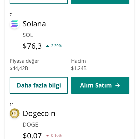
7
Solana
SOL
$
76,3
2.30%
Piyasa değeri
Hacim
$44,42B
$1,24B
Daha fazla bilgi
Alım Satım
11
Dogecoin
DOGE
$
0,07
0.10%