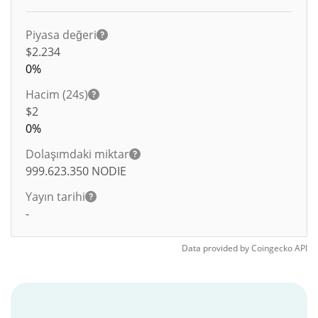
Piyasa değeri
$2.234
0%
Hacim (24s)
$
2
0%
Dolaşımdaki miktar
999.623.350
NODIE
Yayın tarihi
-
Data provided by
Coingecko
API