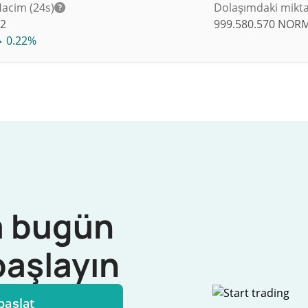
acim (24s)
Dolaşımdaki mikt
$
2
999.580.570
NORM
0.22%
 bugün
başlayın
başlat