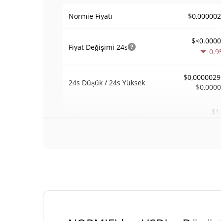
$0,00000
Normie Fiyatı
$<0.000
Fiyat Değişimi
24s
0.9
$0,0000029
24s Düşük / 24s Yüksek
$0,000
$1
Alım Satım Hacmi
24h
0.2
0,00052293
Hacim / Piyasa Değeri
<0.00000
Piyasa hakimiyeti
#125
Piyasa sıralaması