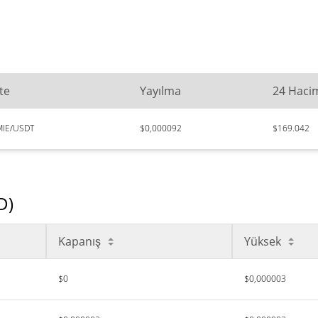
te
Yayılma
24 Haci
IE/USDT
$0,000092
$169.042
D)
Kapanış
Yüksek
$0
$0,000003