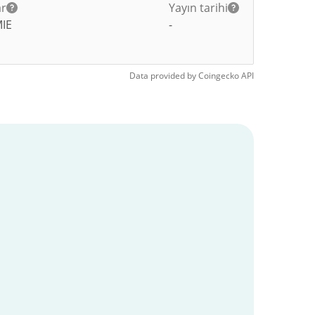
ar
Yayın tarihi
IE
-
Data provided by
Coingecko
API