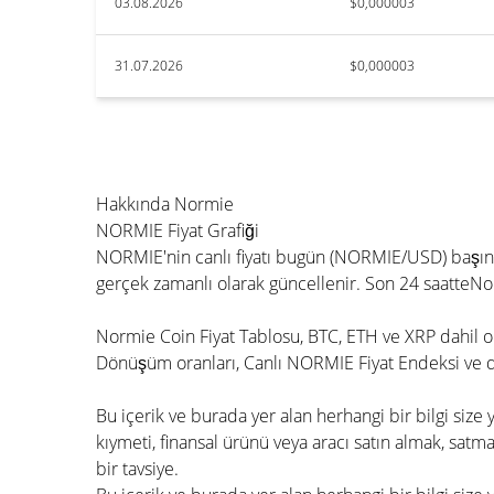
03.08.2026
$0,000003
31.07.2026
$0,000003
Hakkında Normie
NORMIE Fiyat Grafiği
NORMIE'nin canlı fiyatı bugün (NORMIE/USD) başına
gerçek zamanlı olarak güncellenir. Son 24 saatteN
Normie Coin Fiyat Tablosu, BTC, ETH ve XRP dahil olm
Dönüşüm oranları, Canlı NORMIE Fiyat Endeksi ve diğ
Bu içerik ve burada yer alan herhangi bir bilgi siz
kıymeti, finansal ürünü veya aracı satın almak, satmak
bir tavsiye.