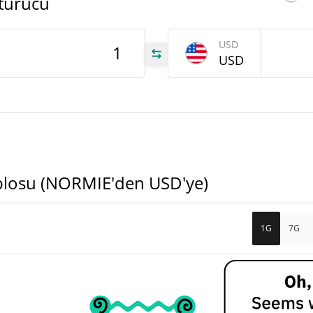
türücü
962
USD
IE
USD
962
IE
MIE
blosu (NORMIE'den USD'ye)
1G
7G