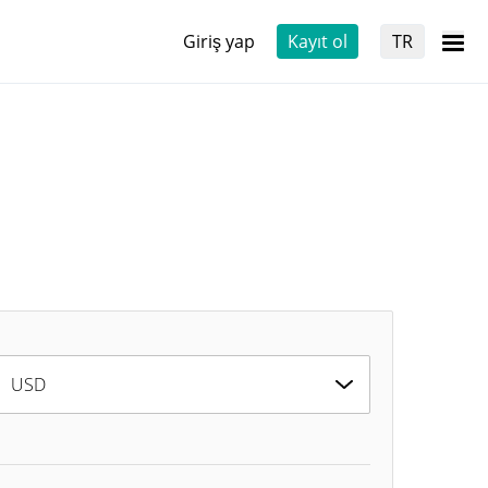
Giriş yap
Kayıt ol
TR
USD