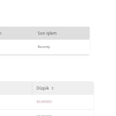
m
Son işlem
Recently
Düşük
$0,000003