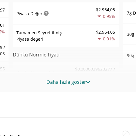
$2.964,05
297
7g D
Piyasa Değeri
0.95%
001
5%
$2.964,05
Tamamen Seyreltilmiş
30g 
0.01%
Piyasa değeri
6 /
003
Dünkü Normie Fiyatı
90g 
,55
$0,0000029623277 /
Dünkü Düşük / Yüksek
52 H
$0,0000029689118
2%
Haft
Daha fazla göster
$0,0000029689118 /
315
Dünkü Açılış / Kapanış
Tüm
$0,0000029623277
Yük
1%
Nis 1
0.15%
Dünkü Değişim
25
Tüm
$1,5544253
Dünkü Hacim
Haz 6