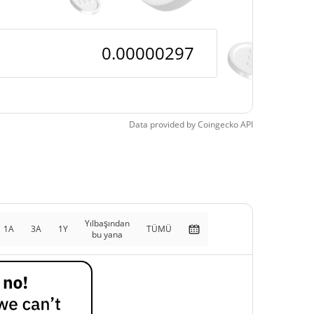
Data provided by
Coingecko
API
Yılbaşından
1A
3A
1Y
TÜMÜ
bu yana