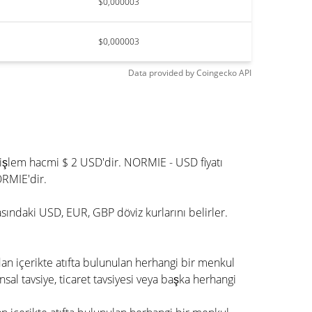
$0,000003
$0,000003
Data provided by
Coingecko
API
işlem hacmi $ 2 USD'dir. NORMIE - USD fiyatı
ORMIE'dir.
asındaki USD, EUR, GBP döviz kurlarını belirler.
dan içerikte atıfta bulunulan herhangi bir menkul
nsal tavsiye, ticaret tavsiyesi veya başka herhangi