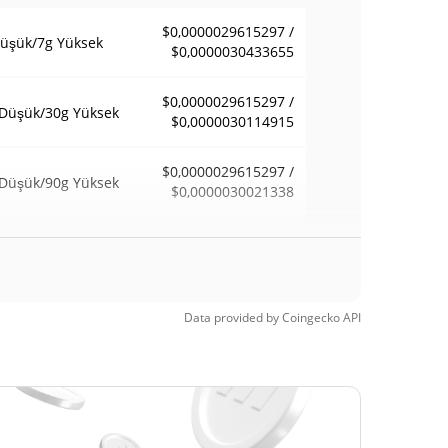
$0,0000029615297 /
üşük/7g Yüksek
$0,0000030433655
$0,0000029615297 /
Düşük/30g Yüksek
$0,0000030114915
$0,0000029615297 /
Düşük/90g Yüksek
$0,0000030021338
afta Düşük / 52
$0,0000029615297 /
$0,0000030433655
a Yüksek
 Zamanlar
Data provided by
Coingecko
API
$0,00073805
sek
99.60%
6, 2026 (3 ay önce)
$0,00000295
 Zamanlar Düşük
0.62%
, 2026 (2 ay önce)