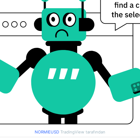
NORMIEUSD
TradingView tarafından