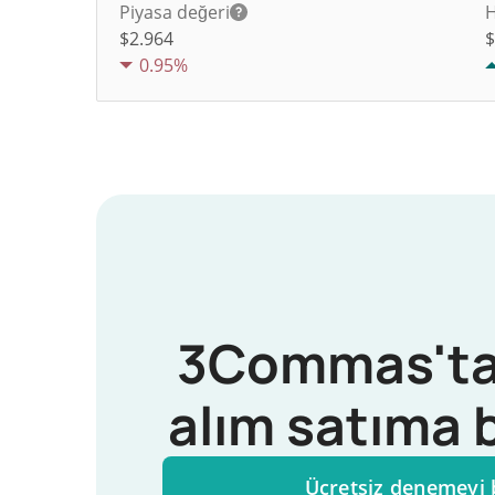
Piyasa değeri
H
$2.964
0.95%
3Commas'ta
alım satıma 
Ücretsiz denemeyi 