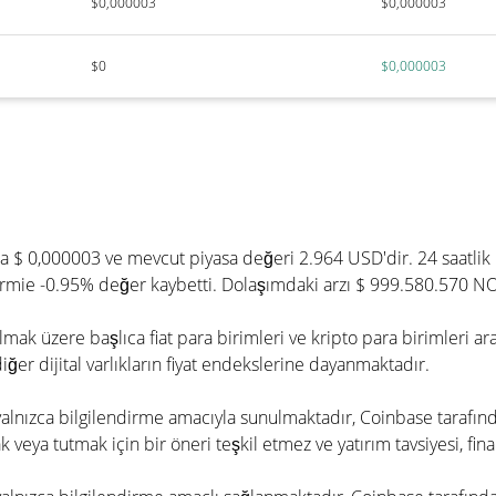
$0,000003
$0,000003
$0
$0,000003
 $ 0,000003 ve mevcut piyasa değeri 2.964 USD'dir. 24 saatlik 
ormie -0.95% değer kaybetti. Dolaşımdaki arzı $ 999.580.570 N
ak üzere başlıca fiat para birimleri ve kripto para birimleri ar
er dijital varlıkların fiyat endekslerine dayanmaktadır.
e yalnızca bilgilendirme amacıyla sunulmaktadır, Coinbase tarafın
 veya tutmak için bir öneri teşkil etmez ve yatırım tavsiyesi, fina