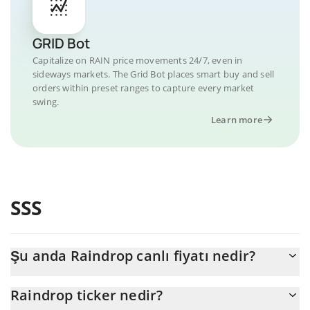
GRID Bot
Capitalize on RAIN price movements 24/7, even in
sideways markets. The Grid Bot places smart buy and sell
orders within preset ranges to capture every market
swing.
Learn more
SSS
Şu anda Raindrop canlı fiyatı nedir?
Raindrop 'nun şu anda USD cinsinden gerçek fiyatı $
Raindrop ticker nedir?
0,000003'dır