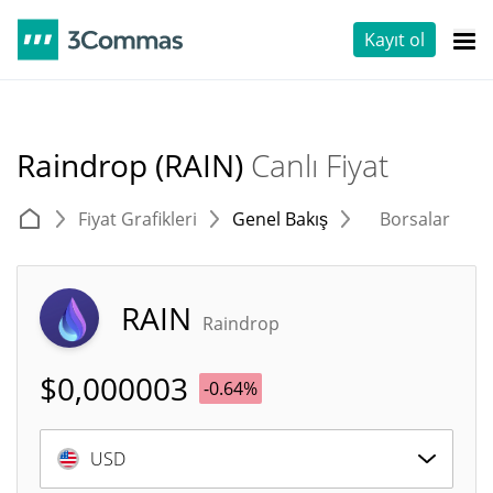
Kayıt ol
Raindrop (RAIN)
Canlı Fiyat
Fiyat Grafikleri
Genel Bakış
Borsalar
T
RAIN
Raindrop
$
0,000003
-0.64%
USD