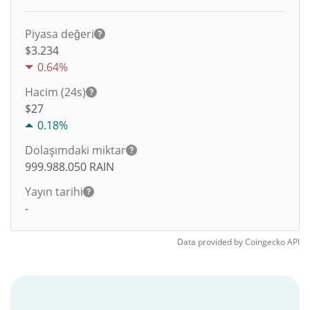
Piyasa değeri
$3.234
0.64%
Hacim (24s)
$
27
0.18%
Dolaşımdaki miktar
999.988.050
RAIN
Yayın tarihi
-
Data provided by
Coingecko
API