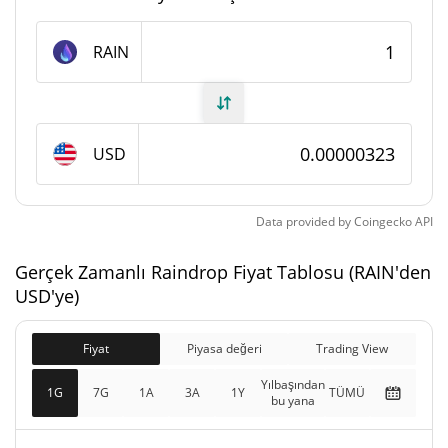
Raindrop Arzı
RAIN
999.988.046,178 RAIN
Daloşımdaki Arz
999.988.046,178 RAIN
Toplam Arz
USD
1.000.000.000 RAIN
Maks Arz
Data provided by
Coingecko
API
Raindrop piyasa değeri
Gerçek Zamanlı Raindrop Fiyat Tablosu (RAIN'den
$3.233,51
Piyasa Değeri
USD'ye)
0.64%
Fiyat
Piyasa değeri
Trading View
$3.233,51
Tamamen Seyreltilmiş
0.77%
Piyasa değeri
Yılbaşından
1G
7G
1A
3A
1Y
TÜMÜ
bu yana
Dünkü Raindrop Fiyatı