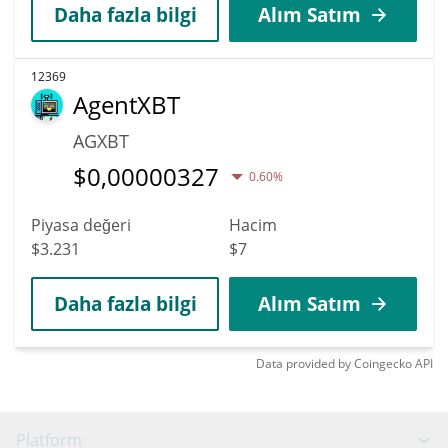
Daha fazla bilgi
Alım Satım
12369
AgentXBT
AGXBT
$
0,00000327
0.60%
Piyasa değeri
Hacim
$3.231
$7
Daha fazla bilgi
Alım Satım
Data provided by
Coingecko
API
Platform