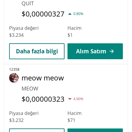
QUIT
$
0,00000327
0.80%
Piyasa değeri
Hacim
$3.234
$1
Daha fazla bilgi
Alım Satım
12358
meow meow
MEOW
$
0,00000323
4.90%
Piyasa değeri
Hacim
$3.232
$71