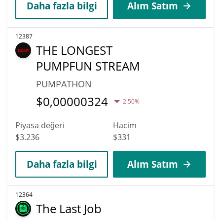
Daha fazla bilgi
Alım Satım
12387
THE LONGEST
PUMPFUN STREAM
PUMPATHON
$
0,00000324
2.50%
Piyasa değeri
Hacim
$3.236
$331
Daha fazla bilgi
Alım Satım
12364
The Last Job