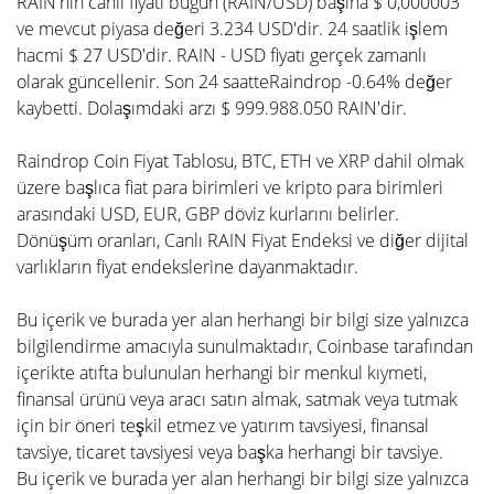
RAIN'nin canlı fiyatı bugün (RAIN/USD) başına $ 0,000003
ve mevcut piyasa değeri 3.234 USD'dir. 24 saatlik işlem
hacmi $ 27 USD'dir. RAIN - USD fiyatı gerçek zamanlı
olarak güncellenir. Son 24 saatteRaindrop -0.64% değer
kaybetti. Dolaşımdaki arzı $ 999.988.050 RAIN'dir.
Raindrop Coin Fiyat Tablosu, BTC, ETH ve XRP dahil olmak
üzere başlıca fiat para birimleri ve kripto para birimleri
arasındaki USD, EUR, GBP döviz kurlarını belirler.
Dönüşüm oranları, Canlı RAIN Fiyat Endeksi ve diğer dijital
varlıkların fiyat endekslerine dayanmaktadır.
Bu içerik ve burada yer alan herhangi bir bilgi size yalnızca
bilgilendirme amacıyla sunulmaktadır, Coinbase tarafından
içerikte atıfta bulunulan herhangi bir menkul kıymeti,
finansal ürünü veya aracı satın almak, satmak veya tutmak
için bir öneri teşkil etmez ve yatırım tavsiyesi, finansal
tavsiye, ticaret tavsiyesi veya başka herhangi bir tavsiye.
Bu içerik ve burada yer alan herhangi bir bilgi size yalnızca