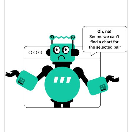
$0,0000032555575 /
Dünkü Düşük / Yüksek
$0,0000032614515
$0,0000032614515 /
Dünkü Açılış / Kapanış
$0,0000032555575
0.87%
Dünkü Değişim
$26,872233
Dünkü Hacim
Bitcoin Fiyat Geçmişi
$0,0000032465903 /
7g Düşük/7g Yüksek
$0,0000035670485
$0,0000032482309 /
30g Düşük/30g Yüksek
$0,0000033811489