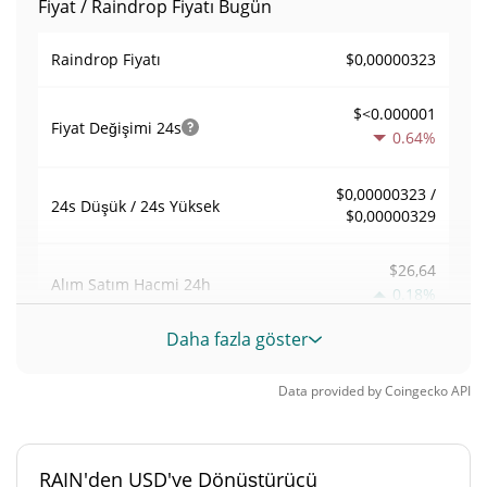
Fiyat / Raindrop Fiyatı Bugün
$0,00000323
Raindrop Fiyatı
$<0.000001
Fiyat Değişimi
24s
0.64%
$0,00000323 /
24s Düşük / 24s Yüksek
$0,00000329
$26,64
Alım Satım Hacmi
24h
0.18%
Daha fazla göster
0,0082387251
Hacim / Piyasa Değeri
Data provided by
Coingecko
API
<0.000001%
Piyasa hakimiyeti
#12368
Piyasa sıralaması
RAIN'den USD'ye Dönüştürücü