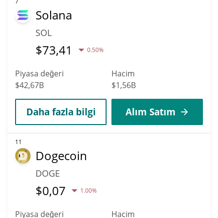
7
Solana
SOL
$
73,41
0.50%
Piyasa değeri
Hacim
$42,67B
$1,56B
Daha fazla bilgi
Alım Satım
11
Dogecoin
DOGE
$
0,07
1.00%
Piyasa değeri
Hacim