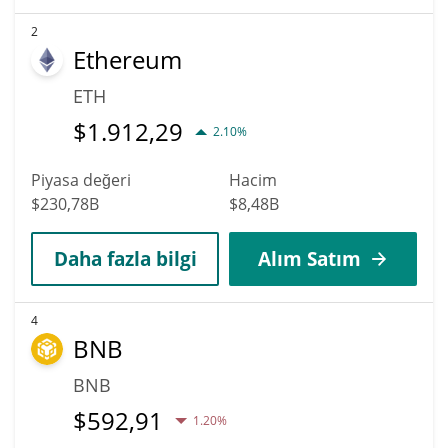
2
Ethereum
ETH
$
1.912,29
2.10%
Piyasa değeri
Hacim
$230,78B
$8,48B
Daha fazla bilgi
Alım Satım
4
BNB
BNB
$
592,91
1.20%