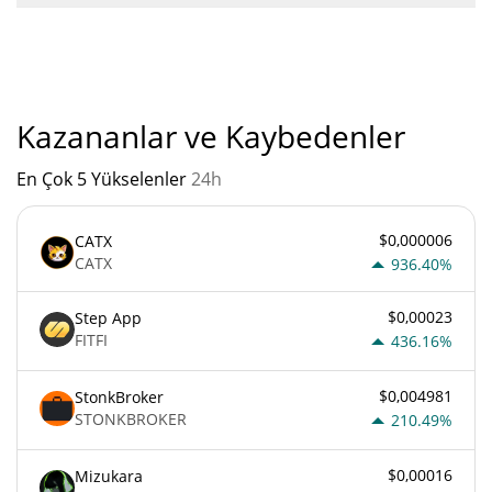
"
Raindrop'un mevcut Pazar sıralaması:
Kazananlar ve Kaybedenler
En Çok 5 Yükselenler
24h
$0,000006
CATX
CATX
936.40%
$0,00023
Step App
FITFI
436.16%
$0,004981
StonkBroker
STONKBROKER
210.49%
$0,00016
Mizukara