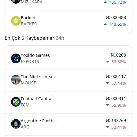
MIZUKARA
186.72%
$0,000488
Backed
BACKED
148.55%
En Çok 5 Kaybedenler
24h
$0,0208
Yooldo Games
ESPORTS
59.88%
$0,000117
The Nietzschean Mouse
MOUSE
57.44%
$0,000311
Football Capital Markets
FCM
55.99%
$0,133769
Argentine Football Association Fan Token
ARG
53.41%