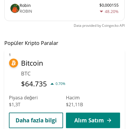
$0,000155
Robin
ROBIN
48.20%
Data provided by
Coingecko
API
Popüler Kripto Paralar
1
Bitcoin
BTC
$
64.735
0.70%
Piyasa değeri
Hacim
$1,3T
$21,11B
Daha fazla bilgi
Alım Satım