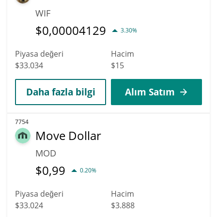
WIF
$
0,00004129
3.30%
Piyasa değeri
Hacim
$33.034
$15
Daha fazla bilgi
Alım Satım
7754
Move Dollar
MOD
$
0,99
0.20%
Piyasa değeri
Hacim
$33.024
$3.888