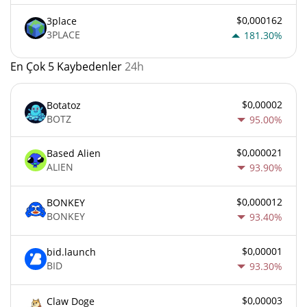
$0,000162
3place
3PLACE
181.30%
En Çok 5 Kaybedenler
24h
$0,00002
Botatoz
BOTZ
95.00%
$0,000021
Based Alien
ALIEN
93.90%
$0,000012
BONKEY
BONKEY
93.40%
$0,00001
bid.launch
BID
93.30%
$0,00003
Claw Doge