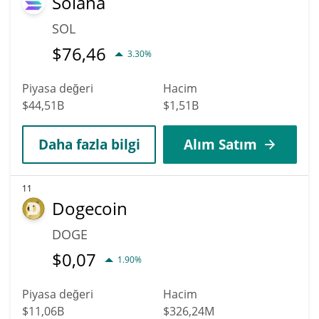
Solana
SOL
$
76,46
3.30%
Piyasa değeri
Hacim
$44,51B
$1,51B
Daha fazla bilgi
Alım Satım
11
Dogecoin
DOGE
$
0,07
1.90%
Piyasa değeri
Hacim
$11,06B
$326,24M