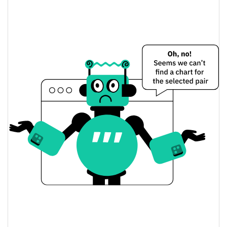
Dünkü testibull Fiyatı
$0,000031190205 /
Dünkü Düşük / Yüksek
$0,000031209374
$0,000031190205 /
Dünkü Açılış / Kapanış
$0,000031209374
1.89%
Dünkü Değişim
$425,86548
Dünkü Hacim
Bitcoin Fiyat Geçmişi
$0,000025513864 /
7g Düşük/7g Yüksek
$0,000041091239
$0,000031088642 /
30g Düşük/30g Yüksek
$0,000033042544