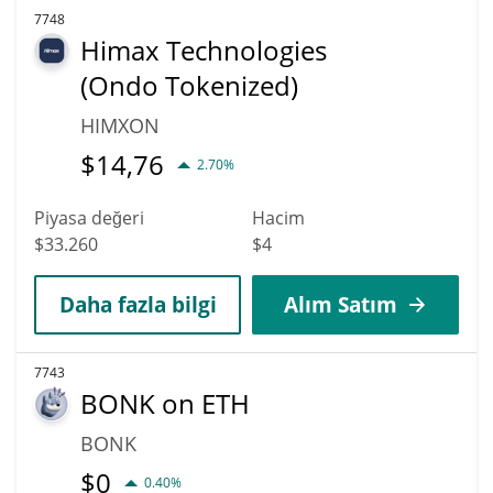
7748
Himax Technologies
(Ondo Tokenized)
HIMXON
$
14,76
2.70%
Piyasa değeri
Hacim
$33.260
$4
Daha fazla bilgi
Alım Satım
7743
BONK on ETH
BONK
$
0
0.40%