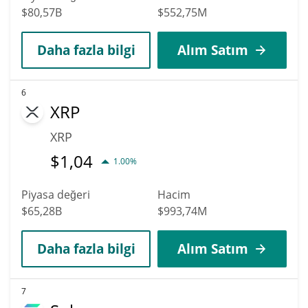
$80,57B
$552,75M
Daha fazla bilgi
Alım Satım
6
XRP
XRP
$
1,04
1.00%
Piyasa değeri
Hacim
$65,28B
$993,74M
Daha fazla bilgi
Alım Satım
7