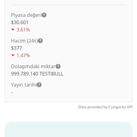
Piyasa değeri
$30.601
3.61%
Hacim (24s)
$
377
1.47%
Dolaşımdaki miktar
999.789.140
TESTIBULL
Yayın tarihi
-
Data provided by
Coingecko
API