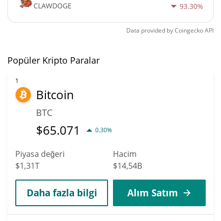
CLAWDOGE
93.30%
Data provided by
Coingecko
API
Popüler Kripto Paralar
1
Bitcoin
BTC
$
65.071
0.30%
Piyasa değeri
Hacim
$1,31T
$14,54B
Daha fazla bilgi
Alım Satım