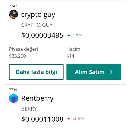
7742
crypto guy
CRYPTO GUY
$
0,00003495
2.70%
Piyasa değeri
Hacim
$33.200
$14
Daha fazla bilgi
Alım Satım
7739
Rentberry
BERRY
$
0,00011008
14.30%