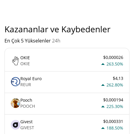
testibull'un mevcut Pazar sıralaması:
Kazananlar ve Kaybedenler
En Çok 5 Yükselenler
24h
$0,000026
OKIE
OKIE
263.50%
$4,13
Royal Euro
REUR
262.80%
$0,000194
Pooch
POOCH
225.30%
$0,000331
Givest
GIVEST
188.50%