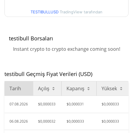
TESTIBULLUSD
TradingView tarafından
$0,000030704374 /
90g Düşük/90g Yüksek
$0,000038148776
52 Hafta Düşük / 52 Hafta
$0,000025513864 /
testibull Borsaları
$0,000041091239
Yüksek
Instant crypto to crypto exchange coming soon!
$0,00551229
Tüm Zamanlar Yüksek
99.44%
Tem 1, 2026 (1 ay önce)
testibull Geçmiş Fiyat Verileri (USD)
$0,00002548
Tüm Zamanlar Düşük
20.10%
Ağu 1, 2026 (6 gün önce)
Tarih
Açılış
Kapanış
Yüksek
07.08.2026
$0,000033
$0,000031
$0,000033
06.08.2026
$0,000032
$0,000033
$0,000033