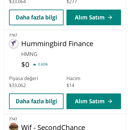
$33.064
$277
Daha fazla bilgi
Alım Satım
7767
Hummingbird Finance
HMNG
$
0
0.60%
Piyasa değeri
Hacim
$33.062
$14
Daha fazla bilgi
Alım Satım
7747
Wif - SecondChance