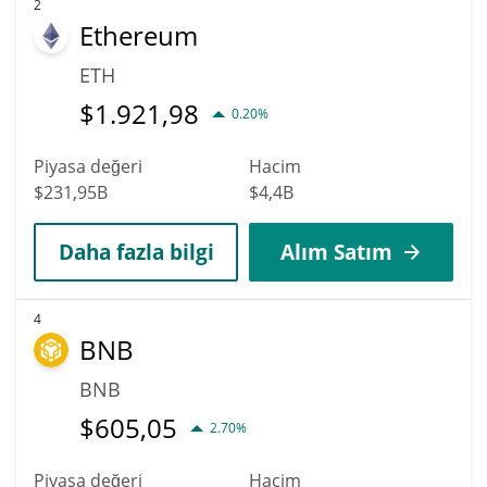
2
Ethereum
ETH
$
1.921,98
0.20%
Piyasa değeri
Hacim
$231,95B
$4,4B
Daha fazla bilgi
Alım Satım
4
BNB
BNB
$
605,05
2.70%
Piyasa değeri
Hacim