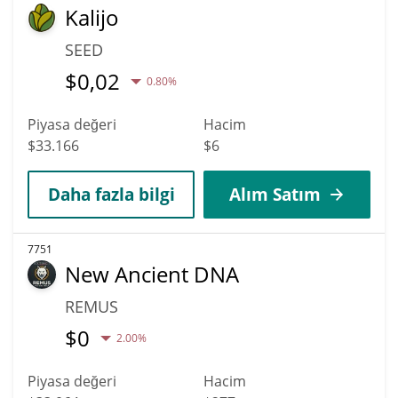
Kalijo
SEED
$
0,02
0.80%
Piyasa değeri
Hacim
$33.166
$6
Daha fazla bilgi
Alım Satım
7751
New Ancient DNA
REMUS
$
0
2.00%
Piyasa değeri
Hacim