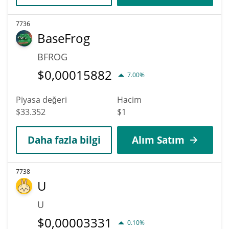
7736
BaseFrog
BFROG
$
0,00015882
7.00%
Piyasa değeri
Hacim
$33.352
$1
Daha fazla bilgi
Alım Satım
7738
U
U
$
0,00003331
0.10%