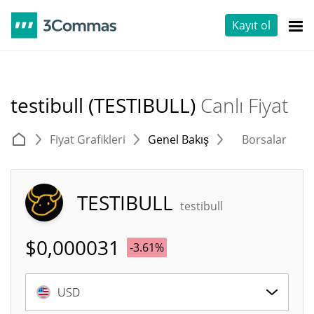
Kayıt ol
testibull (TESTIBULL)
Canlı Fiyat
Fiyat Grafikleri
Genel Bakış
Borsalar
T
TESTIBULL
testibull
$
0,000031
-3.61%
USD