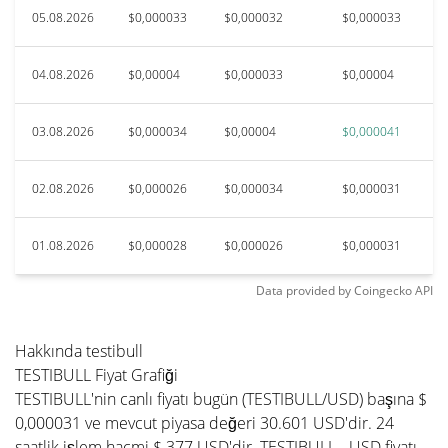
05.08.2026
$0,000033
$0,000032
$0,000033
04.08.2026
$0,00004
$0,000033
$0,00004
03.08.2026
$0,000034
$0,00004
$0,000041
02.08.2026
$0,000026
$0,000034
$0,000031
01.08.2026
$0,000028
$0,000026
$0,000031
Data provided by
Coingecko
API
Hakkında testibull
TESTIBULL Fiyat Grafiği
TESTIBULL'nin canlı fiyatı bugün (TESTIBULL/USD) başına $
0,000031 ve mevcut piyasa değeri 30.601 USD'dir. 24
saatlik işlem hacmi $ 377 USD'dir. TESTIBULL - USD fiyatı