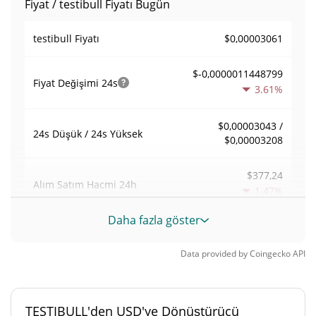
Fiyat / testibull Fiyatı Bugün
$0,00003061
testibull Fiyatı
$-0,0000011448799
Fiyat Değişimi
24s
3.61%
$0,00003043 /
24s Düşük / 24s Yüksek
$0,00003208
$377,24
Alım Satım Hacmi
24h
1.47%
Daha fazla göster
0,012327702
Hacim / Piyasa Değeri
Data provided by
Coingecko
API
0,0000013433624%
Piyasa hakimiyeti
#7896
Piyasa sıralaması
TESTIBULL'den USD'ye Dönüştürücü