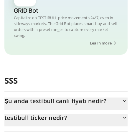
GRID Bot
Capitalize on TESTIBULL price movements 24/7, even in
sideways markets. The Grid Bot places smart buy and sell
orders within preset ranges to capture every market
swing.
Learn more
SSS
Şu anda testibull canlı fiyatı nedir?
testibull 'nun şu anda USD cinsinden gerçek fiyatı $ 0,000031'dır
testibull ticker nedir?
testibull ticker'ı TESTIBULL'dir