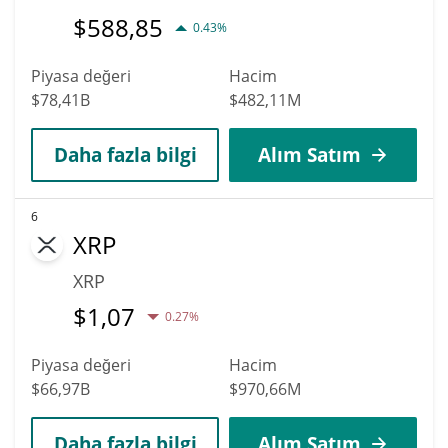
$
588,85
0.43%
Piyasa değeri
Hacim
$78,41B
$482,11M
Daha fazla bilgi
Alım Satım
6
XRP
XRP
$
1,07
0.27%
Piyasa değeri
Hacim
$66,97B
$970,66M
Daha fazla bilgi
Alım Satım