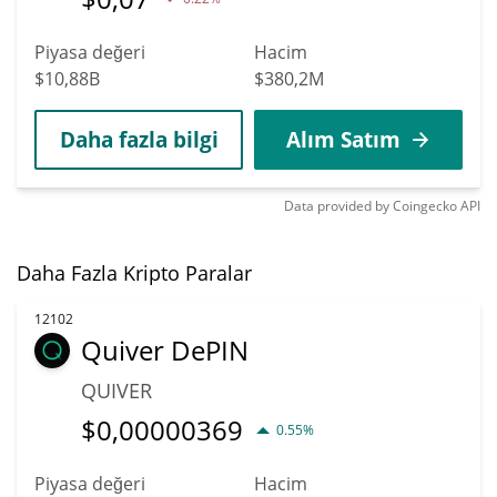
Piyasa değeri
Hacim
$10,88B
$380,2M
Daha fazla bilgi
Alım Satım
Data provided by
Coingecko
API
Daha Fazla Kripto Paralar
12102
Quiver DePIN
QUIVER
$
0,00000369
0.55%
Piyasa değeri
Hacim