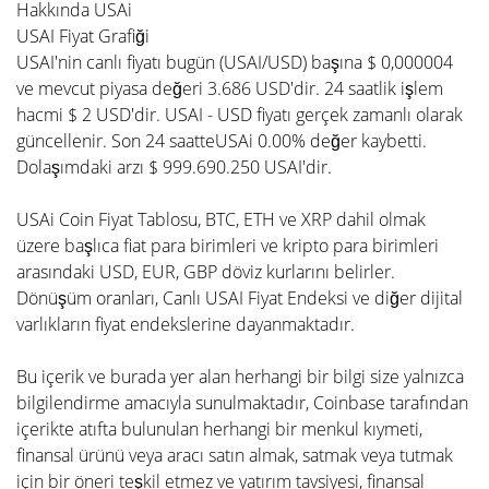
Hakkında USAi
USAI Fiyat Grafiği
USAI'nin canlı fiyatı bugün (USAI/USD) başına $ 0,000004
ve mevcut piyasa değeri 3.686 USD'dir. 24 saatlik işlem
hacmi $ 2 USD'dir. USAI - USD fiyatı gerçek zamanlı olarak
güncellenir. Son 24 saatteUSAi 0.00% değer kaybetti.
Dolaşımdaki arzı $ 999.690.250 USAI'dir.
USAi Coin Fiyat Tablosu, BTC, ETH ve XRP dahil olmak
üzere başlıca fiat para birimleri ve kripto para birimleri
arasındaki USD, EUR, GBP döviz kurlarını belirler.
Dönüşüm oranları, Canlı USAI Fiyat Endeksi ve diğer dijital
varlıkların fiyat endekslerine dayanmaktadır.
Bu içerik ve burada yer alan herhangi bir bilgi size yalnızca
bilgilendirme amacıyla sunulmaktadır, Coinbase tarafından
içerikte atıfta bulunulan herhangi bir menkul kıymeti,
finansal ürünü veya aracı satın almak, satmak veya tutmak
için bir öneri teşkil etmez ve yatırım tavsiyesi, finansal