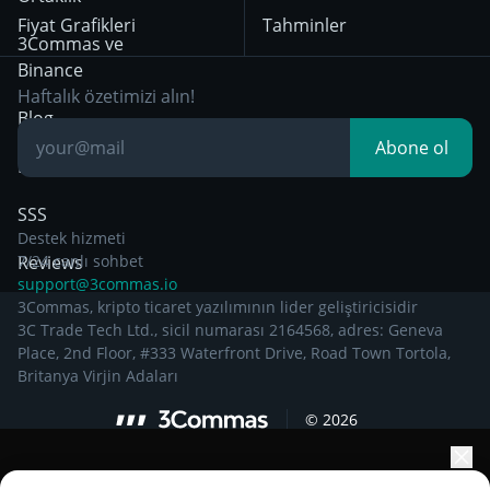
itibaren geçerli olan
Fiyat Grafikleri
Tahminler
Gizlilik Bildirimi
Day Trading
3Commas ve
Binance
Other Legal
Breakout Trading
Haftalık özetimizi alın!
Documentation
Blog
Abone ol
Bilgiye dayalı
SSS
Destek hizmeti
Reviews
7/24 canlı sohbet
support@3commas.io
3Commas, kripto ticaret yazılımının lider geliştiricisidir
3C Trade Tech Ltd., sicil numarası 2164568, adres: Geneva
Place, 2nd Floor, #333 Waterfront Drive, Road Town Tortola,
Britanya Virjin Adaları
©
2026
Portföyünüzün büyümesini yapay zekâ ile artırın