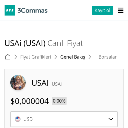
Kayıt ol
USAi (USAI)
Canlı Fiyat
Fiyat Grafikleri
Genel Bakış
Borsalar
T
USAI
USAi
$
0,000004
0.00%
USD