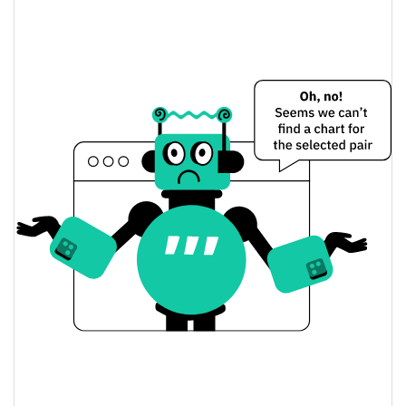
Dünkü Değişim
$1,7709299
Dünkü Hacim
Bitcoin Fiyat Geçmişi
$0,0000036480912 /
7g Düşük/7g Yüksek
$0,0000036866406
$0,0000036480912 /
30g Düşük/30g Yüksek
$0,0000036866406
$0,0000036480912 /
90g Düşük/90g Yüksek
$0,0000036866406
52 Hafta Düşük / 52 Hafta
$0,0000036480912 /
$0,0000036866406
Yüksek
$0,00124937
Tüm Zamanlar Yüksek