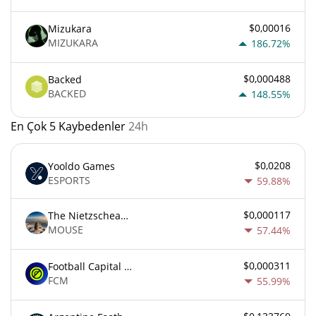
$0,00016
Mizukara
MIZUKARA
186.72%
$0,000488
Backed
BACKED
148.55%
En Çok 5 Kaybedenler
24h
$0,0208
Yooldo Games
ESPORTS
59.88%
$0,000117
The Nietzschean Mouse
MOUSE
57.44%
$0,000311
Football Capital Markets
FCM
55.99%