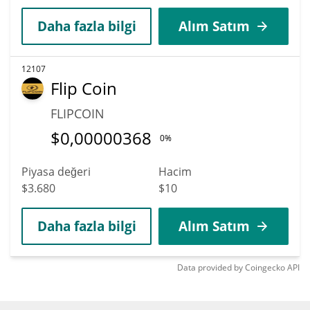
Daha fazla bilgi
Alım Satım
12107
Flip Coin
FLIPCOIN
$
0,00000368
0%
Piyasa değeri
Hacim
$3.680
$10
Daha fazla bilgi
Alım Satım
Data provided by
Coingecko
API