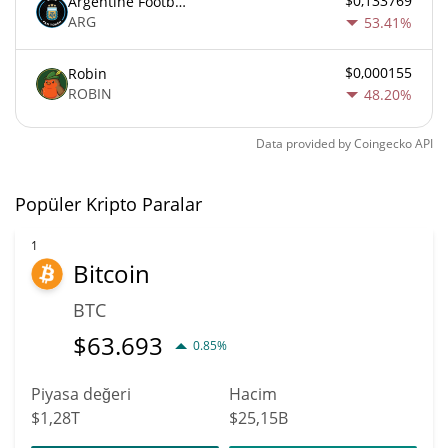
$0,133769
Argentine Football Association Fan Token
ARG
53.41%
$0,000155
Robin
ROBIN
48.20%
Data provided by
Coingecko
API
Popüler Kripto Paralar
1
Bitcoin
BTC
$
63.693
0.85%
Piyasa değeri
Hacim
$1,28T
$25,15B