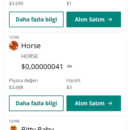
$3.690
$1
Daha fazla bilgi
Alım Satım
12103
Horse
HORSE
$
0,00000041
0%
Piyasa değeri
Hacim
$3.688
$3
Daha fazla bilgi
Alım Satım
12104
Bitty Baby