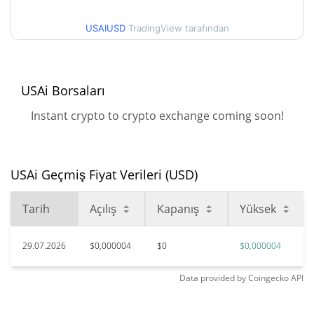
99.70%
Ağu 31, 2025 (11 ay önce)
USAIUSD
TradingView tarafından
$0,00000324
Tüm Zamanlar Düşük
13.63%
Haz 9, 2026 (1 ay önce)
USAi Borsaları
Instant crypto to crypto exchange coming soon!
USAi Geçmiş Fiyat Verileri (USD)
Tarih
Açılış
Kapanış
Yüksek
29.07.2026
$0,000004
$0
$0,000004
Data provided by
Coingecko
API