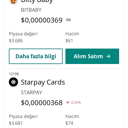
BITBABY
$
0,00000369
0%
Piyasa değeri
Hacim
$3.686
$61
Daha fazla bilgi
Alım Satım
12106
Starpay Cards
STARPAY
$
0,00000368
0.52%
Piyasa değeri
Hacim
$3.681
$74