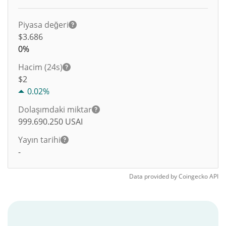
Piyasa değeri
$3.686
0%
Hacim (24s)
$
2
0.02%
Dolaşımdaki miktar
999.690.250
USAI
Yayın tarihi
-
Data provided by
Coingecko
API