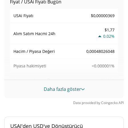
Fiyat / USAi Fiyatı Bugün
$0,00000369
USAi Fiyatı
$1,77
Alım Satım Hacmi
24h
0.02%
0,00048026048
Hacim / Piyasa Değeri
<0.000001%
Piyasa hakimiyeti
#12105
Piyasa sıralaması
Daha fazla göster
USAi Arzı
Data provided by
Coingecko
API
999.690.247,331 USAI
Daloşımdaki Arz
999.690.247,331 USAI
Toplam Arz
USAI'den USD'ye Dönüştürücü