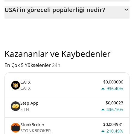
USAi'nin mevcut dolaşımdaki arzı, maksimum $ 999.998.880
USAi'in göreceli popülerliği nedir?
miktarıyla birlikte $ 999.998.880.
"
USAi'un mevcut Pazar sıralaması:
Kazananlar ve Kaybedenler
En Çok 5 Yükselenler
24h
$0,000006
CATX
CATX
936.40%
$0,00023
Step App
FITFI
436.16%
$0,004981
StonkBroker
STONKBROKER
210.49%