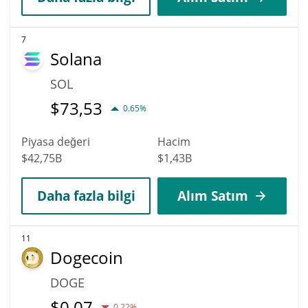
7
Solana
SOL
$
73,53
0.65%
Piyasa değeri
Hacim
$42,75B
$1,43B
Daha fazla bilgi
Alım Satım
11
Dogecoin
DOGE
$
0,07
0.22%