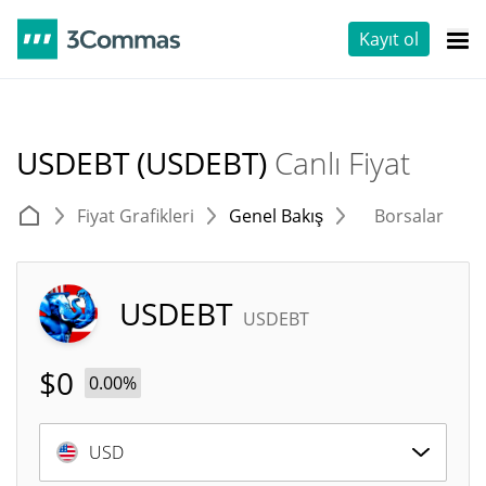
Kayıt ol
USDEBT (USDEBT)
Canlı Fiyat
Fiyat Grafikleri
Genel Bakış
Borsalar
T
USDEBT
USDEBT
$
0
0.00%
USD