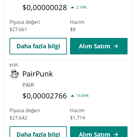
$
0,00000028
2.10%
Piyasa değeri
Hacim
$27.661
$8
Daha fazla bilgi
Alım Satım
8105
PairPunk
PAIR
$
0,00002766
19.00%
Piyasa değeri
Hacim
$27.642
$1.714
Daha fazla bilgi
Alım Satım