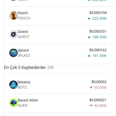
$0,000194
Pooch
POOCH
225.30%
$0,000331
Givest
GIVEST
188.50%
$0,000162
3place
3PLACE
181.30%
En Çok 5 Kaybedenler
24h
$0,00002
Botatoz
BOTZ
95.00%
$0,000021
Based Alien
ALIEN
93.90%