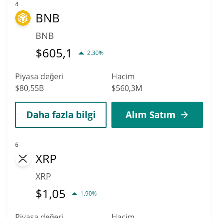
4
BNB
BNB
$
605,1
2.30%
Piyasa değeri
Hacim
$80,55B
$560,3M
Daha fazla bilgi
Alım Satım
6
XRP
XRP
$
1,05
1.90%
Piyasa değeri
Hacim