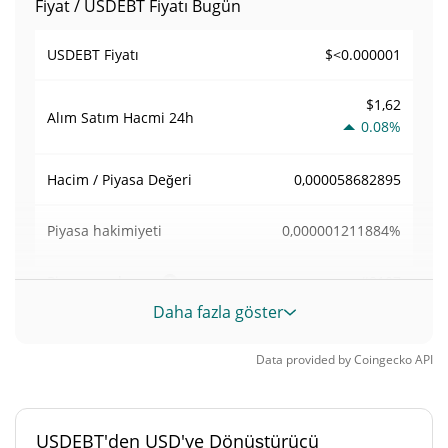
Fiyat / USDEBT Fiyatı Bugün
$<0.000001
USDEBT Fiyatı
$1,62
Alım Satım Hacmi
24h
0.08%
0,000058682895
Hacim / Piyasa Değeri
0,000001211884%
Piyasa hakimiyeti
#8107
Piyasa sıralaması
Daha fazla göster
USDEBT Arzı
Data provided by
Coingecko
API
32.000.000.000.000
Daloşımdaki Arz
USDEBT
USDEBT'den USD'ye Dönüştürücü