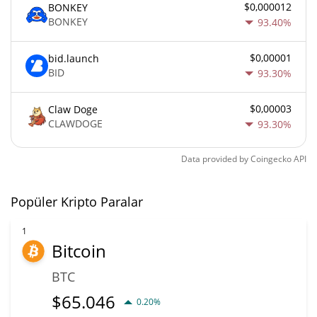
$0,000012
BONKEY
BONKEY
93.40%
$0,00001
bid.launch
BID
93.30%
$0,00003
Claw Doge
CLAWDOGE
93.30%
Data provided by
Coingecko
API
Popüler Kripto Paralar
1
Bitcoin
BTC
$
65.046
0.20%