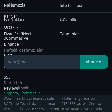
18 Aralık 2025’ten
KuCoin
Solana
Hakkımızda
Planlar
Site haritası
itibaren geçerli olan
Mean Reversion
Borsalar
Kullanım Koşulları
HTX
BNB
Trading
Kariyer
İş ortakları
Güvenlik
29 Aralık 2024’ten
Bybit
Position Trading
Ortaklık
itibaren geçerli olan
Fiyat Grafikleri
Tahminler
Gizlilik Bildirimi
Day Trading
3Commas ve
Binance
Other Legal
Breakout Trading
Haftalık özetimizi alın!
Documentation
Blog
Abone ol
Bilgiye dayalı
SSS
Destek hizmeti
Reviews
7/24 canlı sohbet
support@3commas.io
3Commas, kripto ticaret yazılımının lider geliştiricisidir
3C Trade Tech Ltd., sicil numarası 2164568, adres: Geneva
Place, 2nd Floor, #333 Waterfront Drive, Road Town Tortola,