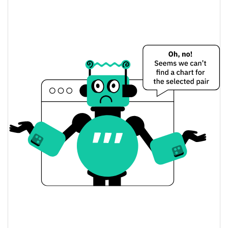
0.06%
Dünkü Değişim
$1,6202802
Dünkü Hacim
Bitcoin Fiyat Geçmişi
$<0.000001 / $<0.000001
7g Düşük/7g Yüksek
$<0.000001 / $<0.000001
30g Düşük/30g Yüksek
$<0.000001 / $<0.000001
90g Düşük/90g Yüksek
52 Hafta Düşük / 52 Hafta
$<0.000001 / $<0.000001
Yüksek
$<0.000001
Tüm Zamanlar Yüksek
99.25%
Mar 4, 2024 (2 yıl önce)