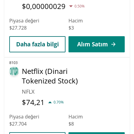
$
0,00000029
0.50%
Piyasa değeri
Hacim
$27.728
$3
Daha fazla bilgi
Alım Satım
8103
Netflix (Dinari
Tokenized Stock)
NFLX
$
74,21
0.70%
Piyasa değeri
Hacim
$27.704
$8