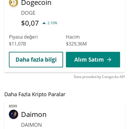
Dogecoin
DOGE
$
0,07
2.10%
Piyasa değeri
Hacim
$11,07B
$329,36M
Daha fazla bilgi
Alım Satım
Data provided by
Coingecko
API
Daha Fazla Kripto Paralar
8099
Daimon
DAIMON