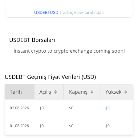
$<0.000001
Tüm Zamanlar Düşük
USDEBTUSD
TradingView tarafından
17.97%
Haz 26, 2026 (1 ay önce)
USDEBT Borsaları
Instant crypto to crypto exchange coming soon!
USDEBT Geçmiş Fiyat Verileri (USD)
Tarih
Açılış
Kapanış
Yüksek
02.08.2026
$0
$0
$0
01.08.2026
$0
$0
$0