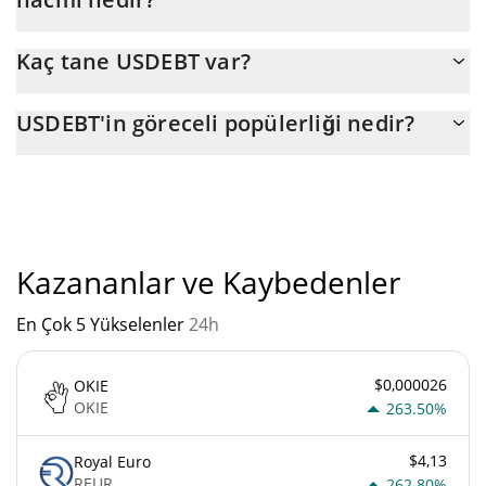
değişikliktir.
USDEBT (USDEBT)'un son 24 saatlik ticareti $ 2.
Kaç tane USDEBT var?
USDEBT'nin mevcut dolaşımdaki arzı, maksimum $
USDEBT'in göreceli popülerliği nedir?
32.000.000.000.000 miktarıyla birlikte $ 32.000.000.000.000.
"
USDEBT'un mevcut Pazar sıralaması:
Kazananlar ve Kaybedenler
En Çok 5 Yükselenler
24h
$0,000026
OKIE
OKIE
263.50%
$4,13
Royal Euro
REUR
262.80%