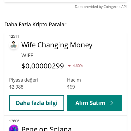
Data provided by
Coingecko
API
Daha Fazla Kripto Paralar
12511
Wife Changing Money
WIFE
$
0,00000299
4.60%
Piyasa değeri
Hacim
$2.988
$69
Daha fazla bilgi
Alım Satım
12606
Pepe on Solana