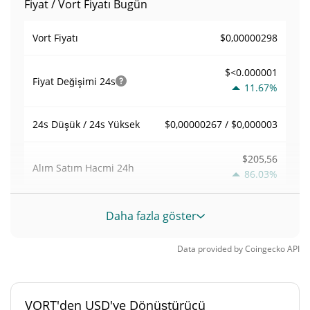
Fiyat / Vort Fiyatı Bugün
$0,00000298
Vort Fiyatı
$<0.000001
Fiyat Değişimi
24s
11.67%
$0,00000267 / $0,000003
24s Düşük / 24s Yüksek
$205,56
Alım Satım Hacmi
24h
86.03%
0,069062834
Hacim / Piyasa Değeri
Daha fazla göster
<0.000001%
Piyasa hakimiyeti
Data provided by
Coingecko
API
#12575
Piyasa sıralaması
VORT'den USD'ye Dönüştürücü