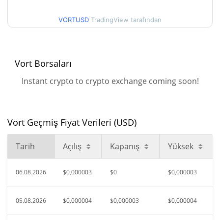
90g Düşük/90g Yüksek
$0,0000064542113
VORTUSD
TradingView tarafından
52 Hafta Düşük / 52 Hafta
$0,0000024704129 /
$0,0000064542113
Yüksek
Vort Borsaları
$0,00025981
Tüm Zamanlar Yüksek
98.85%
Haz 19, 2026 (1 ay önce)
Instant crypto to crypto exchange coming soon!
$0,00000246
Tüm Zamanlar Düşük
21.27%
Ağu 1, 2026 (7 gün önce)
Vort Geçmiş Fiyat Verileri (USD)
Tarih
Açılış
Kapanış
Yüksek
06.08.2026
$0,000003
$0
$0,000003
05.08.2026
$0,000004
$0,000003
$0,000004