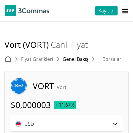
Kayıt ol
Vort (VORT)
Canlı Fiyat
Fiyat Grafikleri
Genel Bakış
Borsalar
T
VORT
Vort
$
0,000003
+ 11.67%
USD