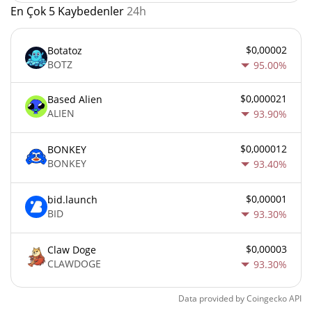
En Çok 5 Kaybedenler
24h
$0,00002
Botatoz
BOTZ
95.00%
$0,000021
Based Alien
ALIEN
93.90%
$0,000012
BONKEY
BONKEY
93.40%
$0,00001
bid.launch
BID
93.30%
$0,00003
Claw Doge
CLAWDOGE
93.30%
Data provided by
Coingecko
API