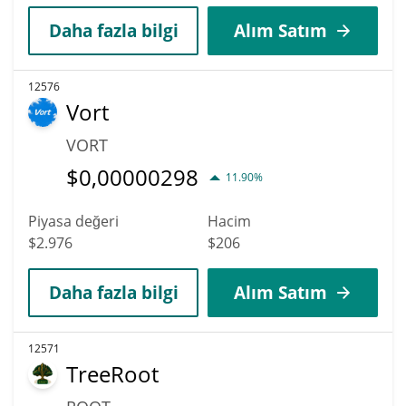
Daha fazla bilgi
Alım Satım
12576
Vort
VORT
$
0,00000298
11.90%
Piyasa değeri
Hacim
$2.976
$206
Daha fazla bilgi
Alım Satım
12571
TreeRoot