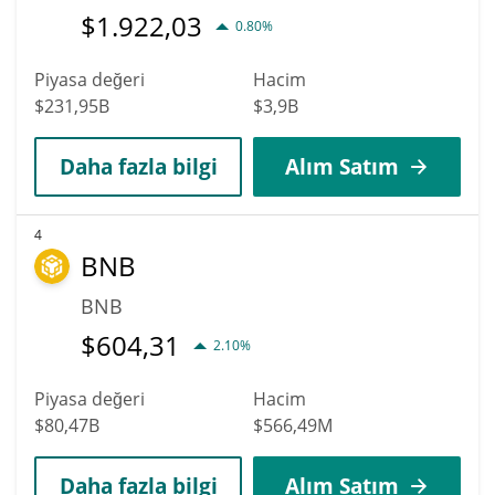
$
1.922,03
0.80%
Piyasa değeri
Hacim
$231,95B
$3,9B
Daha fazla bilgi
Alım Satım
4
BNB
BNB
$
604,31
2.10%
Piyasa değeri
Hacim
$80,47B
$566,49M
Daha fazla bilgi
Alım Satım