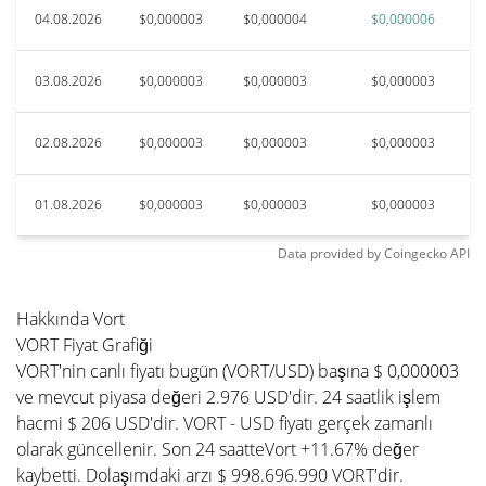
04.08.2026
$0,000003
$0,000004
$0,000006
03.08.2026
$0,000003
$0,000003
$0,000003
02.08.2026
$0,000003
$0,000003
$0,000003
01.08.2026
$0,000003
$0,000003
$0,000003
Data provided by
Coingecko
API
Hakkında Vort
VORT Fiyat Grafiği
VORT'nin canlı fiyatı bugün (VORT/USD) başına $ 0,000003
ve mevcut piyasa değeri 2.976 USD'dir. 24 saatlik işlem
hacmi $ 206 USD'dir. VORT - USD fiyatı gerçek zamanlı
olarak güncellenir. Son 24 saatteVort +11.67% değer
kaybetti. Dolaşımdaki arzı $ 998.696.990 VORT'dir.