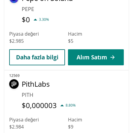
PEPE
$
0
3.30%
Piyasa değeri
Hacim
$2.985
$5
Daha fazla bilgi
Alım Satım
12569
PithLabs
PITH
$
0,000003
8.80%
Piyasa değeri
Hacim
$2.984
$9