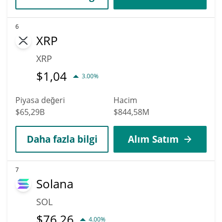
6
XRP
XRP
$
1,04
3.00%
Piyasa değeri
Hacim
$65,29B
$844,58M
Daha fazla bilgi
Alım Satım
7
Solana
SOL
$
76,26
4.00%