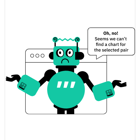
$0,0000027371694 /
Dünkü Düşük / Yüksek
$0,0000028405404
$0,0000027371694 /
Dünkü Açılış / Kapanış
$0,0000028405404
6.85%
Dünkü Değişim
$109,9555
Dünkü Hacim
Bitcoin Fiyat Geçmişi
$0,0000024704129 /
7g Düşük/7g Yüksek
$0,0000064542113
$0,0000026660158 /
30g Düşük/30g Yüksek
$0,000002852712
$0,0000024869388 /