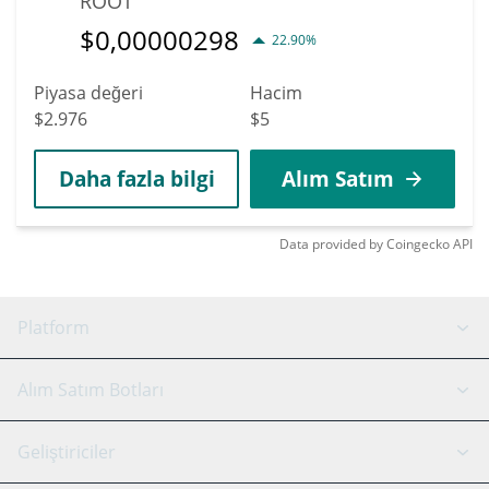
ROOT
$
0,00000298
22.90%
Piyasa değeri
Hacim
$2.976
$5
Daha fazla bilgi
Alım Satım
Data provided by
Coingecko
API
Platform
GRID Botu
Sistem durumu
Alım Satım Botları
DCA Botları
Backtesting
Binance
BitMEX
Geliştiriciler
Signal Botu
AI Asistan