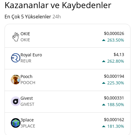
Kazananlar ve Kaybedenler
En Çok 5 Yükselenler
24h
$0,000026
OKIE
OKIE
263.50%
$4,13
Royal Euro
REUR
262.80%
$0,000194
Pooch
POOCH
225.30%
$0,000331
Givest
GIVEST
188.50%
$0,000162
3place
3PLACE
181.30%