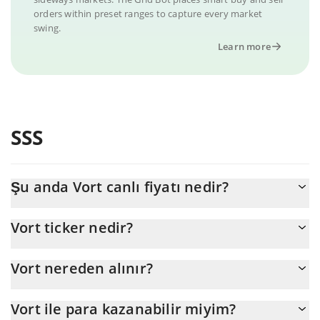
orders within preset ranges to capture every market
swing.
Learn more
SSS
Şu anda Vort canlı fiyatı nedir?
Vort 'nun şu anda USD cinsinden gerçek fiyatı $ 0,000003'dır
Vort ticker nedir?
Vort ticker'ı VORT'dir
Vort nereden alınır?
Vort'yu herhangi bir borsadan veya p2p transfer yoluyla satın
Vort ile para kazanabilir miyim?
alabilirsiniz. Ve Vort ticareti yapmanın en iyi yolu bir 3commas