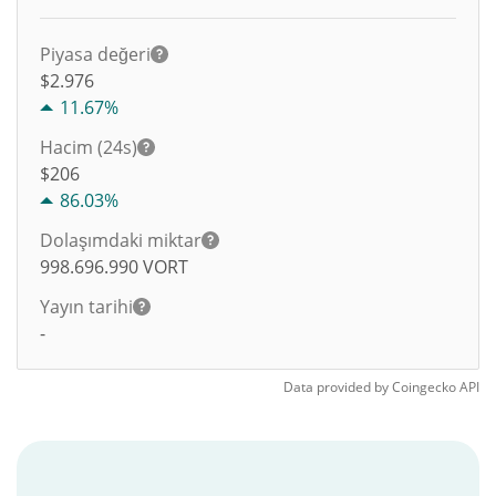
Piyasa değeri
$2.976
11.67%
Hacim (24s)
$
206
86.03%
Dolaşımdaki miktar
998.696.990
VORT
Yayın tarihi
-
Data provided by
Coingecko
API