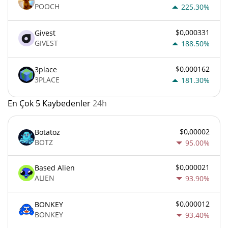
POOCH
225.30%
$0,000331
Givest
GIVEST
188.50%
$0,000162
3place
3PLACE
181.30%
En Çok 5 Kaybedenler
24h
$0,00002
Botatoz
BOTZ
95.00%
$0,000021
Based Alien
ALIEN
93.90%
$0,000012
BONKEY
BONKEY
93.40%