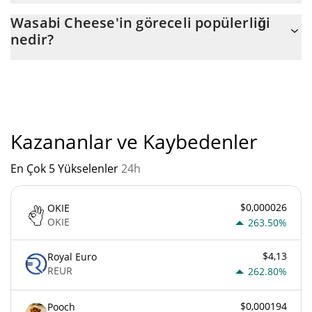
Wasabi Cheese'nin mevcut dolaşımdaki arzı, maksimum $
Wasabi Cheese'in göreceli popülerliği
1.000.000.000 miktarıyla birlikte $ 1.000.000.000.
nedir?
"
Wasabi Cheese'un mevcut Pazar sıralaması:
Kazananlar ve Kaybedenler
En Çok 5 Yükselenler
24h
$0,000026
OKIE
OKIE
263.50%
$4,13
Royal Euro
REUR
262.80%
$0,000194
Pooch