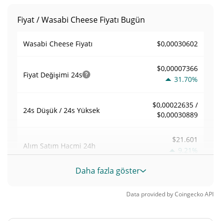
Fiyat / Wasabi Cheese Fiyatı Bugün
$0,00030602
Wasabi Cheese Fiyatı
$0,00007366
Fiyat Değişimi
24s
31.70%
$0,00022635 /
24s Düşük / 24s Yüksek
$0,00030889
$21.601
Alım Satım Hacmi
24h
9.21%
Daha fazla göster
0,076358842
Hacim / Piyasa Değeri
Data provided by
Coingecko
API
0,000012418584%
Piyasa hakimiyeti