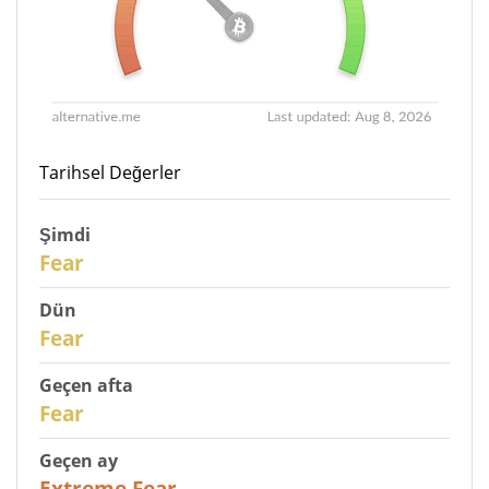
Tarihsel Değerler
Şimdi
30
Fear
Dün
29
Fear
Geçen afta
27
Fear
Geçen ay
23
Extreme Fear