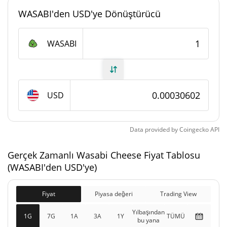
#4283
Piyasa sıralaması
WASABI'den USD'ye Dönüştürücü
Wasabi Cheese Arzı
WASABI
924.018.276,613 WASABI
Daloşımdaki Arz
924.018.276,613 WASABI
Toplam Arz
USD
1.000.000.000 WASABI
Maks Arz
Data provided by
Coingecko
API
Wasabi Cheese piyasa değeri
Gerçek Zamanlı Wasabi Cheese Fiyat Tablosu
$282.888
Piyasa Değeri
(WASABI'den USD'ye)
31.20%
Fiyat
Piyasa değeri
Trading View
$282.888
Tamamen Seyreltilmiş
4.02%
Piyasa değeri
Yılbaşından
1G
7G
1A
3A
1Y
TÜMÜ
bu yana