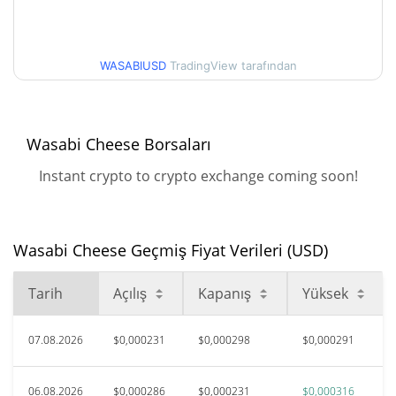
$0,00018473911 /
90g Düşük/90g Yüksek
$0,00031575007
WASABIUSD
TradingView tarafından
52 Hafta Düşük / 52 Hafta
$0,00018307886 /
$0,00031575007
Yüksek
Wasabi Cheese Borsaları
$0,00136621
Tüm Zamanlar Yüksek
Instant crypto to crypto exchange coming soon!
77.60%
Haz 16, 2026 (1 ay önce)
$0,00011493
Tüm Zamanlar Düşük
Wasabi Cheese Geçmiş Fiyat Verileri (USD)
166.27%
Nis 19, 2026 (3 ay önce)
Tarih
Açılış
Kapanış
Yüksek
07.08.2026
$0,000231
$0,000298
$0,000291
06.08.2026
$0,000286
$0,000231
$0,000316