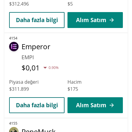
$312.496
$5
Daha fazla bilgi
Alım Satım
4154
Emperor
EMPI
$
0,01
0.90%
Piyasa değeri
Hacim
$311.899
$175
Daha fazla bilgi
Alım Satım
4155
PepeMusk