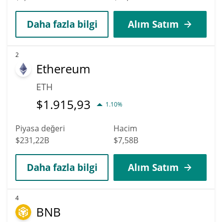
Daha fazla bilgi
Alım Satım
2
Ethereum
ETH
$
1.915,93
1.10%
Piyasa değeri
Hacim
$231,22B
$7,58B
Daha fazla bilgi
Alım Satım
4
BNB