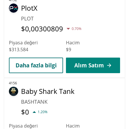
PlotX
PLOT
$
0,00300809
0.70%
Piyasa değeri
Hacim
$313.584
$9
Daha fazla bilgi
Alım Satım
4156
Baby Shark Tank
BASHTANK
$
0
1.20%
Piyasa değeri
Hacim