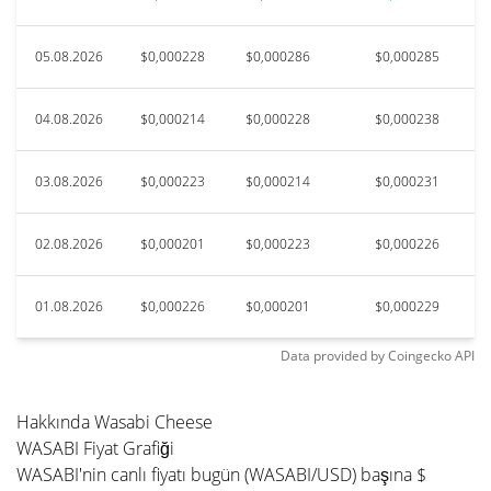
05.08.2026
$0,000228
$0,000286
$0,000285
04.08.2026
$0,000214
$0,000228
$0,000238
03.08.2026
$0,000223
$0,000214
$0,000231
02.08.2026
$0,000201
$0,000223
$0,000226
01.08.2026
$0,000226
$0,000201
$0,000229
Data provided by
Coingecko
API
Hakkında Wasabi Cheese
WASABI Fiyat Grafiği
WASABI'nin canlı fiyatı bugün (WASABI/USD) başına $