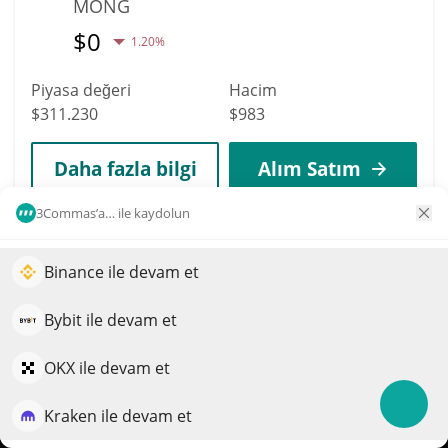
MONG
$
0
1.20%
Piyasa değeri
Hacim
$311.230
$983
Daha fazla bilgi
Alım Satım
3Commas’a… ile kaydolun
4157
DOYR
Binance ile devam et
Portföyünüzün büyümesini yapay zekâ ile artırın
DOYR
QuantPilot, otonom ajanların stratejilerinizi oluşturduğu,
Bybit ile devam et
$
0,00031099
6.70%
geriye dönük test ettiği ve optimize ettiği ve piyasa
araştırması yürüttüğü uçtan uca bir strateji platformudur
OKX ile devam et
Piyasa değeri
Hacim
$310.992
$46.509
Kraken ile devam et
Ücretsiz deneyin