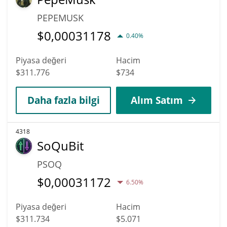
PEPEMUSK
$
0,00031178
0.40%
Piyasa değeri
Hacim
$311.776
$734
Daha fazla bilgi
Alım Satım
4318
SoQuBit
PSOQ
$
0,00031172
6.50%
Piyasa değeri
Hacim
$311.734
$5.071