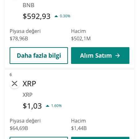
BNB
$
592,93
0.30%
Piyasa değeri
Hacim
$78,96B
$502,1M
Daha fazla bilgi
Alım Satım
6
XRP
XRP
$
1,03
1.60%
Piyasa değeri
Hacim
$64,69B
$1,44B