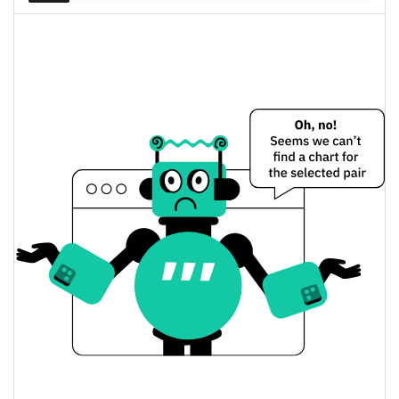
Dünkü Wasabi Cheese Fiyatı
$0,00029097083 /
Dünkü Düşük / Yüksek
$0,00029765919
$0,00029765919 /
Dünkü Açılış / Kapanış
$0,00029097083
3.98%
Dünkü Değişim
$19.649,977
Dünkü Hacim
Bitcoin Fiyat Geçmişi
$0,00018307886 /
7g Düşük/7g Yüksek
$0,00031575007
$0,00022900986 /
30g Düşük/30g Yüksek
$0,00029765919