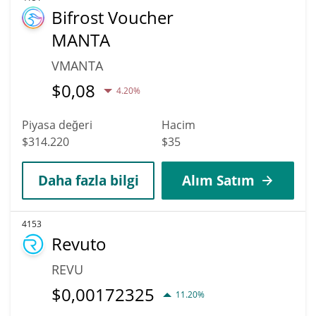
Bifrost Voucher
MANTA
VMANTA
$
0,08
4.20%
Piyasa değeri
Hacim
$314.220
$35
Daha fazla bilgi
Alım Satım
4153
Revuto
REVU
$
0,00172325
11.20%