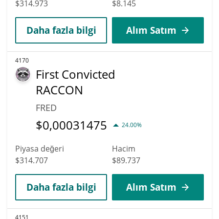
$314.973
$8.145
Daha fazla bilgi
Alım Satım
4170
First Convicted
RACCON
FRED
$
0,00031475
24.00%
Piyasa değeri
Hacim
$314.707
$89.737
Daha fazla bilgi
Alım Satım
4151