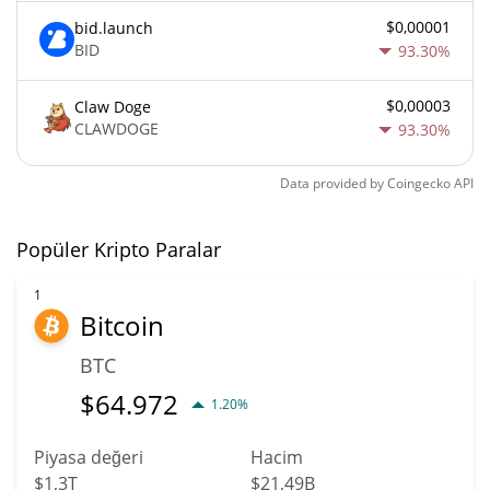
$0,00001
bid.launch
BID
93.30%
$0,00003
Claw Doge
CLAWDOGE
93.30%
Data provided by
Coingecko
API
Popüler Kripto Paralar
1
Bitcoin
BTC
$
64.972
1.20%
Piyasa değeri
Hacim
$1,3T
$21,49B