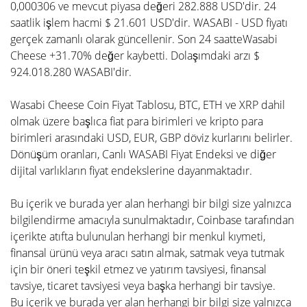
0,000306 ve mevcut piyasa değeri 282.888 USD'dir. 24
saatlik işlem hacmi $ 21.601 USD'dir. WASABI - USD fiyatı
gerçek zamanlı olarak güncellenir. Son 24 saatteWasabi
Cheese +31.70% değer kaybetti. Dolaşımdaki arzı $
924.018.280 WASABI'dir.
Wasabi Cheese Coin Fiyat Tablosu, BTC, ETH ve XRP dahil
olmak üzere başlıca fiat para birimleri ve kripto para
birimleri arasındaki USD, EUR, GBP döviz kurlarını belirler.
Dönüşüm oranları, Canlı WASABI Fiyat Endeksi ve diğer
dijital varlıkların fiyat endekslerine dayanmaktadır.
Bu içerik ve burada yer alan herhangi bir bilgi size yalnızca
bilgilendirme amacıyla sunulmaktadır, Coinbase tarafından
içerikte atıfta bulunulan herhangi bir menkul kıymeti,
finansal ürünü veya aracı satın almak, satmak veya tutmak
için bir öneri teşkil etmez ve yatırım tavsiyesi, finansal
tavsiye, ticaret tavsiyesi veya başka herhangi bir tavsiye.
Bu içerik ve burada yer alan herhangi bir bilgi size yalnızca