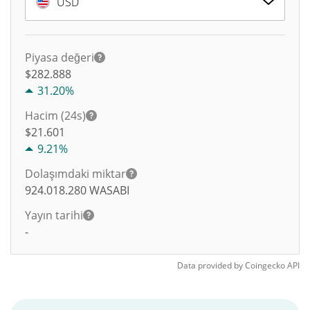
USD
Piyasa değeri
$282.888
31.20%
Hacim (24s)
$
21.601
9.21%
Dolaşımdaki miktar
924.018.280
WASABI
Yayın tarihi
-
Data provided by
Coingecko
API