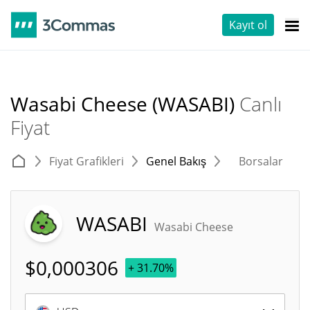
Kayıt ol
Wasabi Cheese (WASABI)
Canlı
Fiyat
Fiyat Grafikleri
Genel Bakış
Borsalar
T
WASABI
Wasabi Cheese
$
0,000306
+ 31.70%