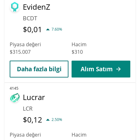
EvidenZ
BCDT
$
0,01
7.60%
Piyasa değeri
Hacim
$315.007
$310
Daha fazla bilgi
Alım Satım
4145
Lucrar
LCR
$
0,12
2.50%
Piyasa değeri
Hacim