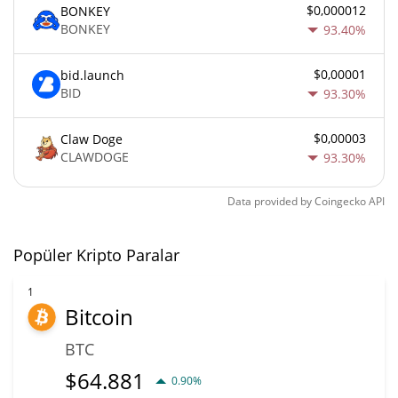
$0,000012
BONKEY
BONKEY
93.40%
$0,00001
bid.launch
BID
93.30%
$0,00003
Claw Doge
CLAWDOGE
93.30%
Data provided by
Coingecko
API
Popüler Kripto Paralar
1
Bitcoin
BTC
$
64.881
0.90%