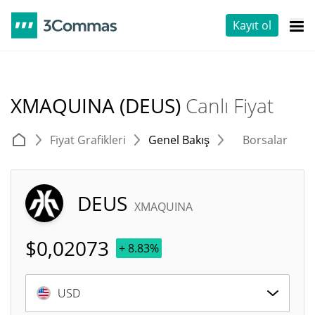
Kayıt ol
XMAQUINA (DEUS)
Canlı Fiyat
Fiyat Grafikleri
Genel Bakış
Borsalar
T
DEUS
XMAQUINA
$
0,02073
+ 8.83%
USD