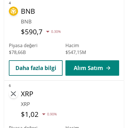
4
BNB
BNB
$
590,7
0.30%
Piyasa değeri
Hacim
$78,66B
$547,15M
Daha fazla bilgi
Alım Satım
6
XRP
XRP
$
1,02
0.90%
Piyasa değeri
Hacim