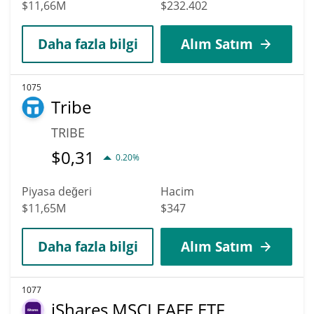
$11,66M
$232.402
Daha fazla bilgi
Alım Satım
1075
Tribe
TRIBE
$
0,31
0.20%
Piyasa değeri
Hacim
$11,65M
$347
Daha fazla bilgi
Alım Satım
1077
iShares MSCI EAFE ETF