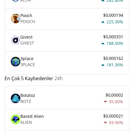
262.80%
$0,000194
Pooch
POOCH
225.30%
$0,000331
Givest
GIVEST
188.50%
$0,000162
3place
3PLACE
181.30%
En Çok 5 Kaybedenler
24h
$0,00002
Botatoz
BOTZ
95.00%
$0,000021
Based Alien
ALIEN
93.90%