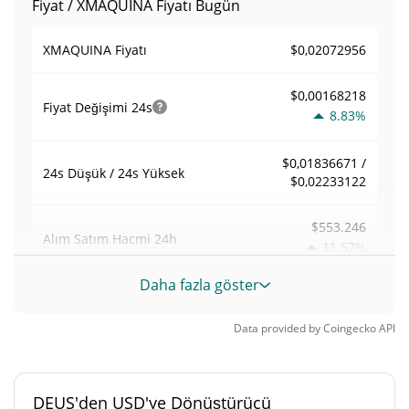
Fiyat / XMAQUINA Fiyatı Bugün
$0,02072956
XMAQUINA Fiyatı
$0,00168218
Fiyat Değişimi
24s
8.83%
$0,01836671 /
24s Düşük / 24s Yüksek
$0,02233122
$553.246
Alım Satım Hacmi
24h
11.57%
Daha fazla göster
0,026686978
Hacim / Piyasa Değeri
Data provided by
Coingecko
API
0,00091007345%
Piyasa hakimiyeti
#1104
Piyasa sıralaması
DEUS'den USD'ye Dönüştürücü