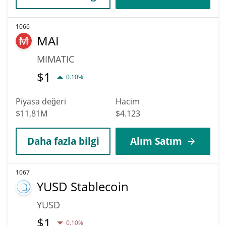
1066
MAI
MIMATIC
$
1
0.10%
Piyasa değeri
Hacim
$11,81M
$4.123
Daha fazla bilgi
Alım Satım
1067
YUSD Stablecoin
YUSD
$
1
0.10%