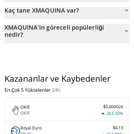
XMAQUINA (DEUS)'un son 24 saatlik ticareti $ 553.246.
Kaç tane XMAQUINA var?
XMAQUINA'nin mevcut dolaşımdaki arzı, maksimum $
XMAQUINA'in göreceli popülerliği
1.000.000.000 miktarıyla birlikte $ 1.000.000.000.
nedir?
"
XMAQUINA'un mevcut Pazar sıralaması:
Kazananlar ve Kaybedenler
En Çok 5 Yükselenler
24h
$0,000026
OKIE
OKIE
263.50%
$4,13
Royal Euro
REUR