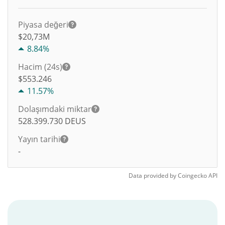
Piyasa değeri
$20,73M
8.84%
Hacim (24s)
$
553.246
11.57%
Dolaşımdaki miktar
528.399.730
DEUS
Yayın tarihi
-
Data provided by
Coingecko
API