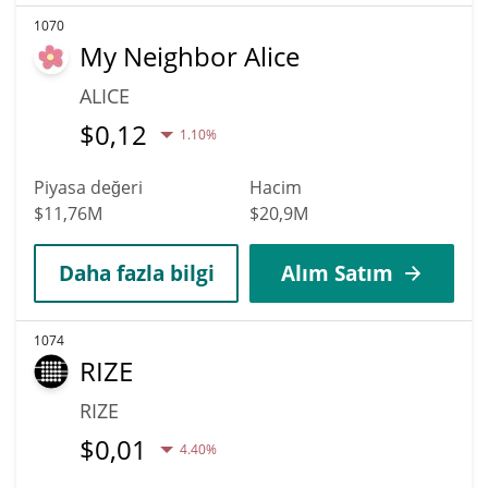
1070
My Neighbor Alice
ALICE
$
0,12
1.10%
Piyasa değeri
Hacim
$11,76M
$20,9M
Daha fazla bilgi
Alım Satım
1074
RIZE
RIZE
$
0,01
4.40%