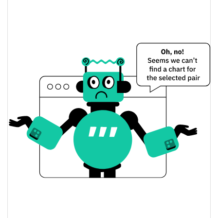
$0,020652616 /
Dünkü Düşük / Yüksek
$0,020767391
$0,020652616 /
Dünkü Açılış / Kapanış
$0,020767391
0.09%
Dünkü Değişim
$551.163,31
Dünkü Hacim
Bitcoin Fiyat Geçmişi
$0,018405152 /
7g Düşük/7g Yüksek
$0,020789849
$0,018405152 /
30g Düşük/30g Yüksek
$0,020789849