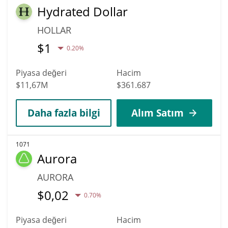
Hydrated Dollar
HOLLAR
$
1
0.20%
Piyasa değeri
Hacim
$11,67M
$361.687
Daha fazla bilgi
Alım Satım
1071
Aurora
AURORA
$
0,02
0.70%
Piyasa değeri
Hacim