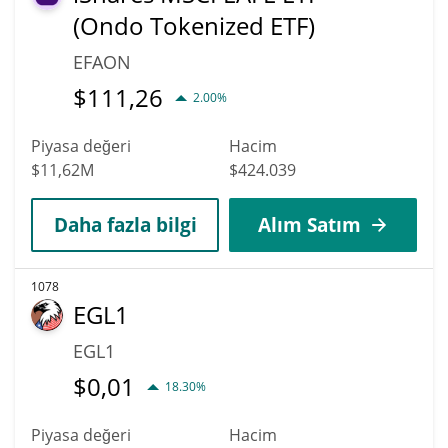
(Ondo Tokenized ETF)
EFAON
$
111,26
2.00%
Piyasa değeri
Hacim
$11,62M
$424.039
Daha fazla bilgi
Alım Satım
1078
EGL1
EGL1
$
0,01
18.30%
Piyasa değeri
Hacim