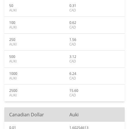
50
0.31
AUKI
CAD
100
0.62
AUKI
CAD
250
1.56
AUKI
CAD
500
3.12
AUKI
CAD
1000
6.24
AUKI
CAD
2500
15.60
AUKI
CAD
Canadian Dollar
Auki
0.01
1.60254613