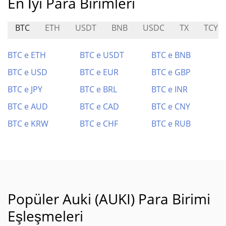
En İyi Para Birimleri
BTC
ETH
USDT
BNB
USDC
TX
TCY
BTC e ETH
BTC e USDT
BTC e BNB
BTC e USD
BTC e EUR
BTC e GBP
BTC e JPY
BTC e BRL
BTC e INR
BTC e AUD
BTC e CAD
BTC e CNY
BTC e KRW
BTC e CHF
BTC e RUB
Popüler Auki (AUKI) Para Birimi
Eşleşmeleri