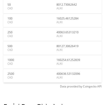
50
8012.73062642
CAD
AUKI
100
16025.46125284
CAD
AUKI
250
40063.65313210
CAD
AUKI
500
80127.30626419
CAD
AUKI
1000
160254.61252839
CAD
AUKI
2500
400636.53132096
CAD
AUKI
Data provided by
Coingecko
API