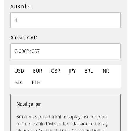
AUKI'den
Alırsın CAD
USD
EUR
GBP
JPY
BRL
INR
BTC
ETH
Nasıl çalışır
3Commas para birimi hesaplayıcısı, bir para
birimini canlı döviz kurlarında sadece birkaç
tıklamayla Auki (AUKI) den Canadian Dollar