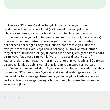
Bu içerik ve 3Commas'taki herhangi bir malzeme veya hizmet
açıklamasında atıfta bulunulan diğer finansal araçlar. yalnızca
bilgilendirme amaçlıdır ve bir teklif, bir teklif talebi veya 3Commas
tarafından herhangi bir kripto para birimi, menkul kıymet, türev veya diğer
finansal satın alma, satma, ticaret veya tutma önerisi olarak kabul
edilebilecek herhangi bir şey teşkil etmez. Yatırım tavsiyesi, finansal
tavsiye, ticaret tavsiyesi veya başka herhangi bir tavsiye teşkil etmez.
İzleyicilere sunulan veriler, çeşitli borsa türlerinde işlem gören kripto para
birimi veya fiat para birimi varlık fiyatlarını ve çeşitli üçüncü taraf
kaynaklardan alınan pazar verilerinin görüntülerini yansıtabilir. 3Commas
bir abonelik talep edebilir ve kullanıcılardan işlem yaptıkları borsalar
tarafından listelenen varlıkların fiyatlarına yansıtılmayan ücretler alınabilir.
3Commas, 3Commas veya üçüncü taraf kaynaklardan gelen içerikteki
herhangi bir hata veya gecikmeden veya herhangi bir içerikte sunulan
verilere dayalı olarak gerçekleştirilen herhangi bir işlemden 3Commas
sorumlu değildir.
Platform