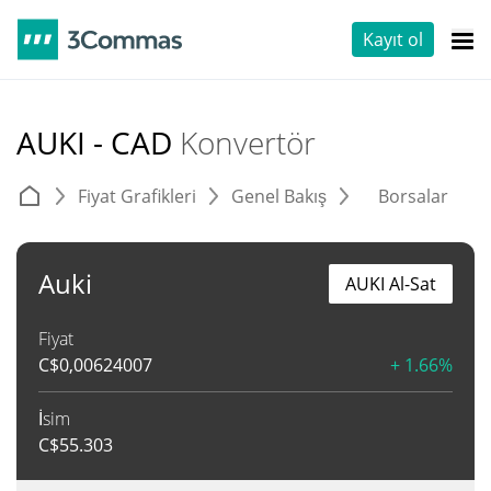
Kayıt ol
AUKI - CAD
Konvertör
Fiyat Grafikleri
Genel Bakış
Borsalar
T
Auki
AUKI Al-Sat
Fiyat
C$
0,00624007
+ 1.66%
İsim
C$
55.303