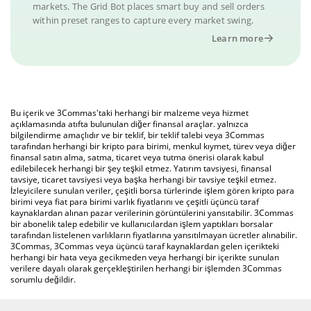
markets. The Grid Bot places smart buy and sell orders
within preset ranges to capture every market swing.
Learn more
Bu içerik ve 3Commas'taki herhangi bir malzeme veya hizmet
açıklamasında atıfta bulunulan diğer finansal araçlar. yalnızca
bilgilendirme amaçlıdır ve bir teklif, bir teklif talebi veya 3Commas
tarafından herhangi bir kripto para birimi, menkul kıymet, türev veya diğer
finansal satın alma, satma, ticaret veya tutma önerisi olarak kabul
edilebilecek herhangi bir şey teşkil etmez. Yatırım tavsiyesi, finansal
tavsiye, ticaret tavsiyesi veya başka herhangi bir tavsiye teşkil etmez.
İzleyicilere sunulan veriler, çeşitli borsa türlerinde işlem gören kripto para
birimi veya fiat para birimi varlık fiyatlarını ve çeşitli üçüncü taraf
kaynaklardan alınan pazar verilerinin görüntülerini yansıtabilir. 3Commas
bir abonelik talep edebilir ve kullanıcılardan işlem yaptıkları borsalar
tarafından listelenen varlıkların fiyatlarına yansıtılmayan ücretler alınabilir.
3Commas, 3Commas veya üçüncü taraf kaynaklardan gelen içerikteki
herhangi bir hata veya gecikmeden veya herhangi bir içerikte sunulan
verilere dayalı olarak gerçekleştirilen herhangi bir işlemden 3Commas
sorumlu değildir.