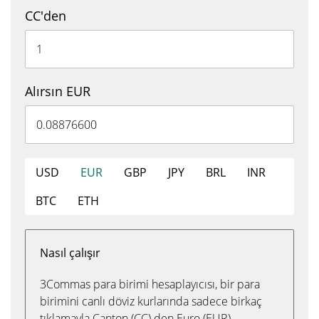
CC'den
Alırsın EUR
USD
EUR
GBP
JPY
BRL
INR
BTC
ETH
Nasıl çalışır
3Commas para birimi hesaplayıcısı, bir para
birimini canlı döviz kurlarında sadece birkaç
tıklamayla Canton (CC) den Euro (EUR)