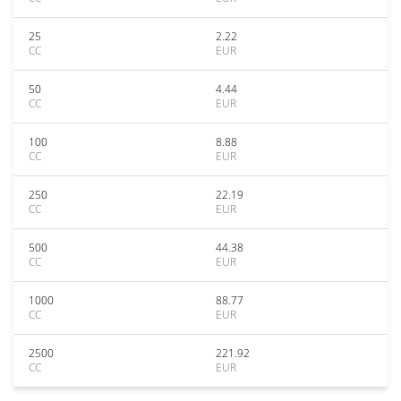
25
2.22
CC
EUR
50
4.44
CC
EUR
100
8.88
CC
EUR
250
22.19
CC
EUR
500
44.38
CC
EUR
1000
88.77
CC
EUR
2500
221.92
CC
EUR