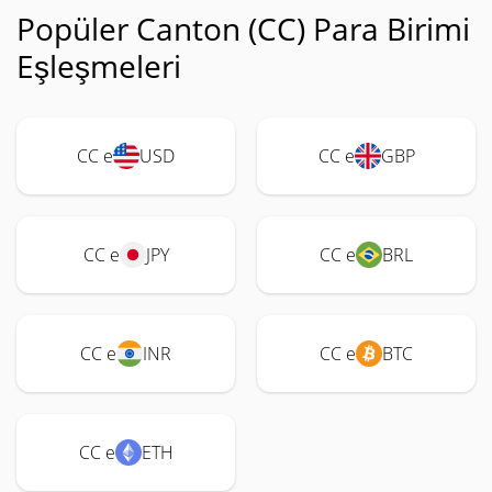
Popüler Canton (CC) Para Birimi
Eşleşmeleri
CC e
USD
CC e
GBP
CC e
JPY
CC e
BRL
CC e
INR
CC e
BTC
CC e
ETH