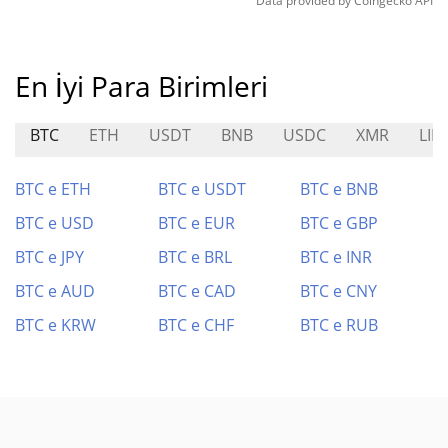
Data provided by
Coingecko
API
En İyi Para Birimleri
BTC
ETH
USDT
BNB
USDC
XMR
LIN
BTC e ETH
BTC e USDT
BTC e BNB
BTC e USD
BTC e EUR
BTC e GBP
BTC e JPY
BTC e BRL
BTC e INR
BTC e AUD
BTC e CAD
BTC e CNY
BTC e KRW
BTC e CHF
BTC e RUB