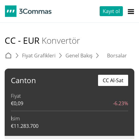
Kayıt ol
CC - EUR
Konvertör
Fiyat Grafikleri
Genel Bakış
Borsalar
T
Canton
CC Al-Sat
Fiyat
€
0,09
-6.23%
İsim
€
11.283.700