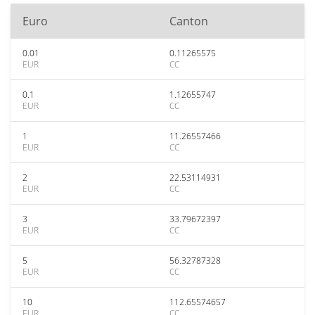
Euro
Canton
0.01
0.11265575
EUR
CC
0.1
1.12655747
EUR
CC
1
11.26557466
EUR
CC
2
22.53114931
EUR
CC
3
33.79672397
EUR
CC
5
56.32787328
EUR
CC
10
112.65574657
EUR
CC