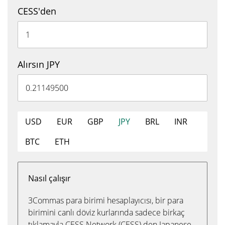
CESS'den
Alırsın JPY
USD
EUR
GBP
JPY
BRL
INR
BTC
ETH
Nasıl çalışır
3Commas para birimi hesaplayıcısı, bir para
birimini canlı döviz kurlarında sadece birkaç
tıklamayla CESS Network (CESS) den Japanese