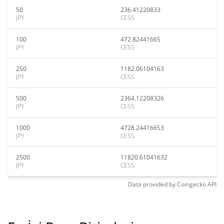
50
236.41220833
JPY
CESS
100
472.82441665
JPY
CESS
250
1182.06104163
JPY
CESS
500
2364.12208326
JPY
CESS
1000
4728.24416653
JPY
CESS
2500
11820.61041632
JPY
CESS
Data provided by
Coingecko
API