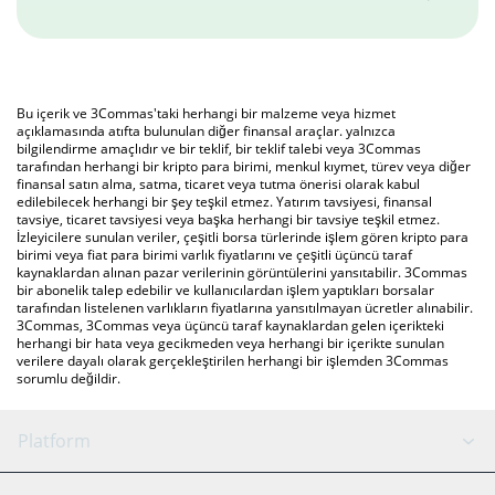
Bu içerik ve 3Commas'taki herhangi bir malzeme veya hizmet
açıklamasında atıfta bulunulan diğer finansal araçlar. yalnızca
bilgilendirme amaçlıdır ve bir teklif, bir teklif talebi veya 3Commas
tarafından herhangi bir kripto para birimi, menkul kıymet, türev veya diğer
finansal satın alma, satma, ticaret veya tutma önerisi olarak kabul
edilebilecek herhangi bir şey teşkil etmez. Yatırım tavsiyesi, finansal
tavsiye, ticaret tavsiyesi veya başka herhangi bir tavsiye teşkil etmez.
İzleyicilere sunulan veriler, çeşitli borsa türlerinde işlem gören kripto para
birimi veya fiat para birimi varlık fiyatlarını ve çeşitli üçüncü taraf
kaynaklardan alınan pazar verilerinin görüntülerini yansıtabilir. 3Commas
bir abonelik talep edebilir ve kullanıcılardan işlem yaptıkları borsalar
tarafından listelenen varlıkların fiyatlarına yansıtılmayan ücretler alınabilir.
3Commas, 3Commas veya üçüncü taraf kaynaklardan gelen içerikteki
herhangi bir hata veya gecikmeden veya herhangi bir içerikte sunulan
verilere dayalı olarak gerçekleştirilen herhangi bir işlemden 3Commas
sorumlu değildir.
Platform