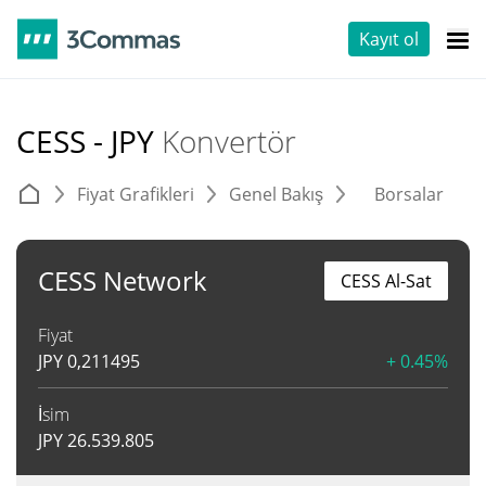
Kayıt ol
CESS - JPY
Konvertör
Fiyat Grafikleri
Genel Bakış
Borsalar
T
CESS Network
CESS Al-Sat
Fiyat
JPY
0,211495
+ 0.45%
İsim
JPY
26.539.805