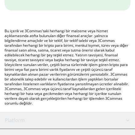
Bu içerik ve 3Commas'taki herhangi bir malzeme veya hizmet
açıklamasında atıfta bulunulan diğer finansal araçlar. yalnızca
bilgilendirme amaçlıdır ve bir teklif, bir teklif talebi veya 3Commas
tarafından herhangi bir kripto para birimi, menkul kıymet, türev veya diğer
finansal satın alma, satma, ticaret veya tutma önerisi olarak kabul
edilebilecek herhangi bir şey teşkil etmez. Yatırım tavsiyesi, finansal
tavsiye, ticaret tavsiyesi veya başka herhangi bir tavsiye teşkil etmez.
İzleyicilere sunulan veriler, çeşitli borsa türlerinde işlem gören kripto para
birimi veya fiat para birimi varlık fiyatlarını ve çeşitli üçüncü taraf
kaynaklardan alınan pazar verilerinin görüntülerini yansıtabilir. 3Commas
bir abonelik talep edebilir ve kullanıcılardan işlem yaptıkları borsalar
tarafından listelenen varlıkların fiyatlarına yansıtılmayan ücretler alınabilir.
3Commas, 3Commas veya üçüncü taraf kaynaklardan gelen içerikteki
herhangi bir hata veya gecikmeden veya herhangi bir içerikte sunulan
verilere dayalı olarak gerçekleştirilen herhangi bir işlemden 3Commas
sorumlu değildir.
Platform