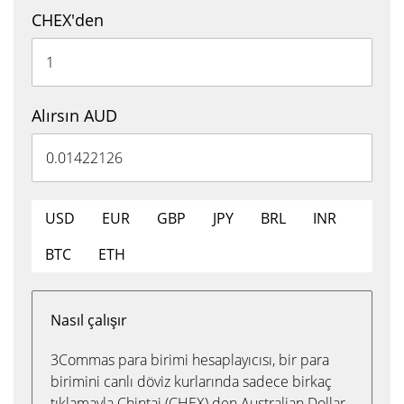
CHEX'den
Alırsın AUD
USD
EUR
GBP
JPY
BRL
INR
BTC
ETH
Nasıl çalışır
3Commas para birimi hesaplayıcısı, bir para
birimini canlı döviz kurlarında sadece birkaç
tıklamayla Chintai (CHEX) den Australian Dollar