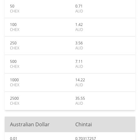
50
0.71
CHEX
AUD
100
1.42
CHEX
AUD
250
3.56
CHEX
AUD
500
7.11
CHEX
AUD
1000
14.22
CHEX
AUD
2500
35.55
CHEX
AUD
Australian Dollar
Chintai
0.01
0.70317257